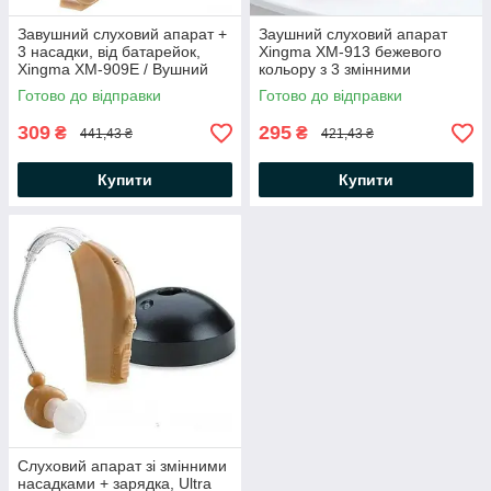
Завушний слуховий апарат +
Заушний слуховий апарат
3 насадки, від батарейок,
Xingma XM-913 бежевого
Xingma ХМ-909Е / Вушний
кольору з 3 змінними
підсилювач слуху
вкладками в футлярі /
Готово до відправки
Готово до відправки
Підсилювач звуку / Заушний
слуховий
309
295
₴
₴
441,43 ₴
421,43 ₴
Купити
Купити
Слуховий апарат зі змінними
насадками + зарядка, Ultra