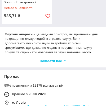
Sound / Електронний
підсилювач слуху
Немає в наявності
535,71
₴
Слухові апарати
- це медичні пристрої, які призначені для
покращення слуху людей із втратою слуху. Вони
допомагають посилити звуки та зробити їх більш
зрозумілими, що дозволяє людям з порушеннями слуху
почути та сприйняти мовлення та звуки навколишнього
середовища.
Показати все
Ось деякі особливості та переваги слухових апаратів:
Поліпшення слуху:
Слухові апарати працюють
шляхом посилення звуків та передачі їх у вухо. Вони
Про нас
допомагають виправити втрату слуху різного ступеня,
відновлюючи можливість почути звуки, мовлення та
89% позитивних з 12175 відгуків за рік
інші звукові сигнали. Це дозволяє людям більш повно
та якісно сприймати звукову інформацію.
Працює з 26.05.2020
Персоналізація
: Слухові апарати розробляються з
м. Львів
урахуванням індивідуальних потреб та особливостей