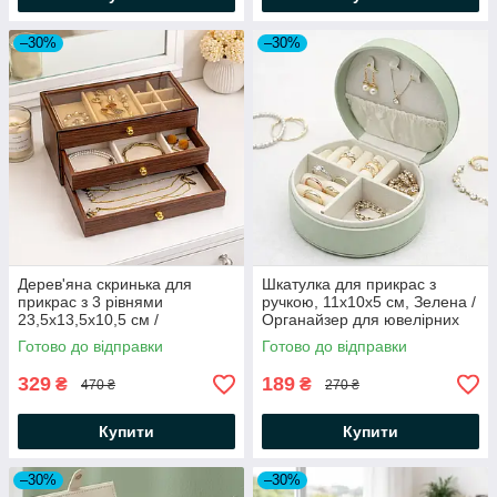
–30%
–30%
Дерев'яна скринька для
Шкатулка для прикрас з
прикрас з 3 рівнями
ручкою, 11x10x5 см, Зелена /
23,5х13,5х10,5 см /
Органайзер для ювелірних
Органайзер для біжутерії /
виробів / Міні органайзер для
Готово до відправки
Готово до відправки
Кейс для ювелірних виробів /
біжутерії
Шкатулка
329
189
₴
₴
470 ₴
270 ₴
Купити
Купити
–30%
–30%