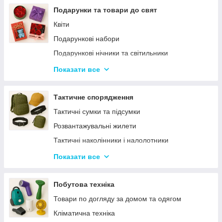
Подарунки та товари до свят
Квіти
Подарункові набори
Подарункові нічники та світильники
Хелловін
Показати все
Продукти до свята
Тактичне спорядження
Тактичні сумки та підсумки
Розвантажувальні жилети
Тактичні наколінники і налолотники
Тактичний одяг і аксесуари
Показати все
Тактичні рюкзаки
Тактичні рації та аксесуари
Побутова техніка
Спальники
Товари по догляду за домом та одягом
Тактичне приладдя
Кліматична техніка