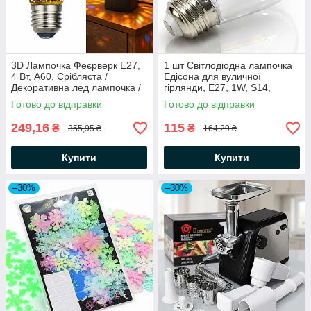
3D Лампочка Феєрверк Е27,
1 шт Світлодіодна лампочка
4 Вт, A60, Срібляста /
Едісона для вуличної
Декоративна лед лампочка /
гірлянди, E27, 1W, S14,
Світлодіодна лампа в патрон
2700K, 80Lm, Прозорий /
Готово до відправки
Готово до відправки
Лампа для гірлянди
249,16
115
₴
₴
355,95 ₴
164,29 ₴
Купити
Купити
–30%
–30%