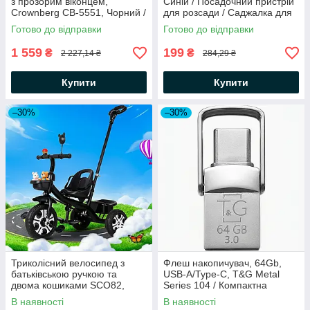
з прозорим віконцем,
Синій / Посадочний пристрій
Crownberg CB-5551, Чорний /
для розсади / Саджалка для
Безмасляна фритюрниця /
цибулин / Посадковий конус
Готово до відправки
Готово до відправки
Аерогриль / Мультипіч
для розсади
1 559
199
₴
₴
2 227,14 ₴
284,29 ₴
Купити
Купити
–30%
–30%
Триколісний велосипед з
Флеш накопичувач, 64Gb,
батьківською ручкою та
USB-A/Type-C, T&G Metal
двома кошиками SCO82,
Series 104 / Компактна
Чорний / Дитячий
флешка / USB накопичувач /
В наявності
В наявності
триколісний велосипед /
Двостороння флешка