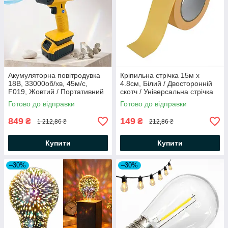
Акумуляторна повітродувка
Кріпильна стрічка 15м х
18В, 33000об/хв, 45м/с,
4.8см, Білий / Двосторонній
F019, Жовтий / Портативний
скотч / Універсальна стрічка
турбовентилятор / Ручний
липка
Готово до відправки
Готово до відправки
повітродув акумуляторний
849
149
₴
₴
1 212,86 ₴
212,86 ₴
Купити
Купити
–30%
–30%