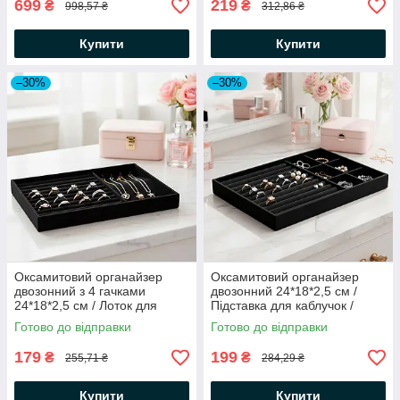
699
219
₴
₴
998,57 ₴
312,86 ₴
Купити
Купити
–30%
–30%
Оксамитовий органайзер
Оксамитовий органайзер
двозонний з 4 гачками
двозонний 24*18*2,5 см /
24*18*2,5 см / Лоток для
Підставка для каблучок /
біжутерії / Планшет
Лоток для біжутерії / Планшет
Готово до відправки
Готово до відправки
ювелірний / Підставка для
ювелірний
каблучок
179
199
₴
₴
255,71 ₴
284,29 ₴
Купити
Купити