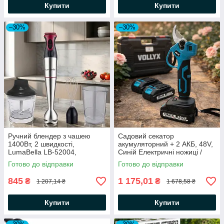
Купити
Купити
–30%
–30%
Ручний блендер з чашею
Садовий секатор
1400Вт, 2 швидкості,
акумуляторний + 2 АКБ, 48V,
LumaBella LB-52004,
Синій Електричні ножиці /
Сріблястий / Блендер
Секатор садовий / Секатор
Готово до відправки
Готово до відправки
занурювальний / Кухонний
для обрізки гілок
блендер подрібнювач
845
1 175,01
₴
₴
1 207,14 ₴
1 678,58 ₴
Купити
Купити