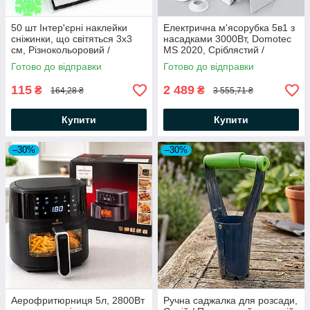
50 шт Інтер'єрні наклейки
Електрична м'ясорубка 5в1 з
сніжинки, що світяться 3х3
насадками 3000Вт, Domotec
см, Різнокольоровий /
MS 2020, Сріблястий /
Люмінесцентні фосфорні
Кухонна електром'ясорубка /
Готово до відправки
Готово до відправки
сніжинки для дитячої кімнати
Шнекова м'ясорубка
115
2 489
₴
₴
164,28 ₴
3 555,71 ₴
Купити
Купити
–30%
–30%
Аерофритюрниця 5л, 2800Вт
Ручна саджалка для розсади,