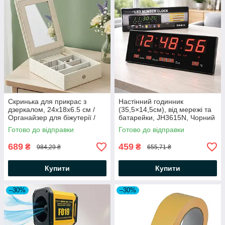
Скринька для прикрас з
Настінний годинник
дзеркалом, 24x18x6.5 см /
(35,5×14,5см), від мережі та
Органайзер для біжутерії /
батарейки, JH3615N, Чорний
Шкатулка ювелірна
/ Електронний настільний
Готово до відправки
Готово до відправки
годинник
689
459
₴
₴
984,29 ₴
655,71 ₴
Купити
Купити
–30%
–30%