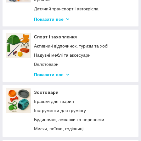
Прилади для манікюру і педикюру
Дитячий транспорт і автокрісла
Косметика
Для немовлят
Показати все
Засоби індивідуального захисту
Товари для дитячої кімнати
Бандажі, фіксатори та коректори
Дитяче караоке
Спорт і захоплення
Активний відпочинок, туризм та хобі
Надувні меблі та аксесуари
Велотовари
Тренажери та спортивне обладнання
Показати все
Товари для пляжу, плавання
Ігрові види спорту
Зоотовари
Спортивні аксесуари, сумки
Іграшки для тварин
Товари та запчастини для електротранспорту
Інструменти для грумінгу
Будиночки, лежанки та переноски
Миски, поїлки, годівниці