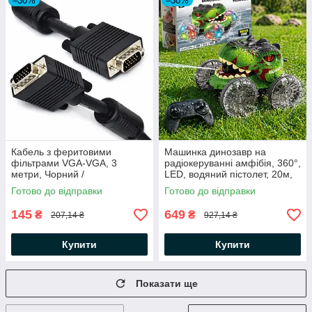
–30%
–30%
Кабель з феритовими
Машинка динозавр на
фільтрами VGA-VGA, 3
радіокеруванні амфібія, 360°,
метри, Чорний /
LED, водяний пістолет, 20м,
Інтерфейсний кабель для
5+, YL-125, Зелений /
Готово до відправки
Готово до відправки
монітора / Відео-кабель для
Радіокерована машинка
проектора
145
649
₴
₴
207,14 ₴
927,14 ₴
Купити
Купити
Показати ще