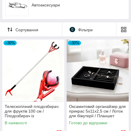
Міні принтер та термопапір
Автоаксесуари
Проектори для дому
Інвертори
Джерела безперебійного живлення (ДБЖ)
Сортування
0
Фільтри
Торговельні ваги
–30%
–30%
Телескопічний плодозбирач
Оксамитовий органайзер для
для фруктів 100 см /
прикрас 5x11x2,5 см / Лоток
Плодозбирач із
для біжутерії / Планшет
телескопічною ручкою /
ювелірний / Підставка з
В наявності
Готово до відправки
Захват для сміття
канавками для каблучок