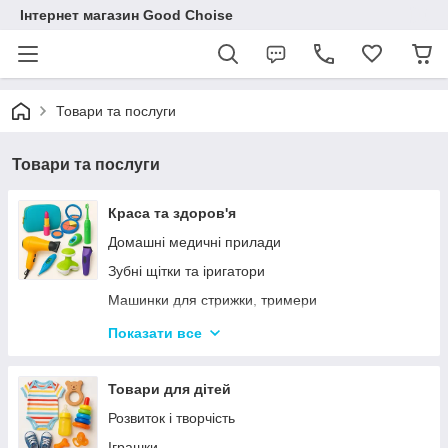
Інтернет магазин Good Choise
Товари та послуги
Товари та послуги
Краса та здоров'я
Домашні медичні прилади
Зубні щітки та іригатори
Машинки для стрижки, тримери
Електробритви, Епілятори
Показати все
Прилади для укладки волосся
Масажери
Товари для дітей
Ваги підлогові
Розвиток і творчість
Косметичні дзеркала
Іграшки