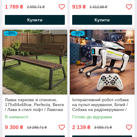
Біговел дитячий
1 789
919
₴
₴
2 555,71 ₴
1 312,86 ₴
Купити
Купити
–30%
–30%
Лавка паркова зі спинкою,
Інтерактивний робот-собака
175х84х68см, Perfecta, Венге
на пульті керування, Білий /
/ Лава в стилі лофт / Лавочка
Собака на радіокеруванні /
вулична
Розумний робот-собака
В наявності
Готово до відправки
9 300
2 139
₴
₴
13 285,71 ₴
3 055,71 ₴