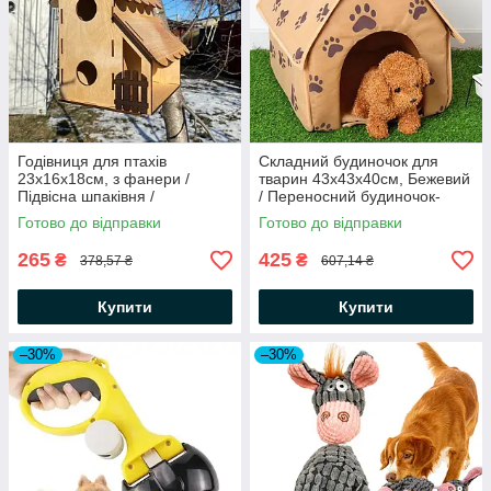
Годівниця для птахів
Складний будиночок для
23х16х18см, з фанери /
тварин 43х43х40см, Бежевий
Підвісна шпаківня /
/ Переносний будиночок-
Двохрівнева годівниця для
лежак для домашніх тварин /
Готово до відправки
Готово до відправки
птахів та білок
Будка для собак
265
425
₴
₴
378,57 ₴
607,14 ₴
Купити
Купити
–30%
–30%