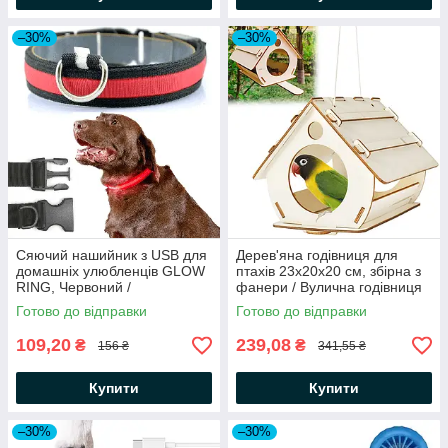
–30%
–30%
Сяючий нашийник з USB для
Дерев'яна годівниця для
домашніх улюбленців GLOW
птахів 23х20х20 см, збірна з
RING, Червоний /
фанери / Вулична годівниця
Світлодіодний нашийник для
підвісна для пташок
Готово до відправки
Готово до відправки
котів і собак
109,20
239,08
₴
₴
156 ₴
341,55 ₴
Купити
Купити
–30%
–30%