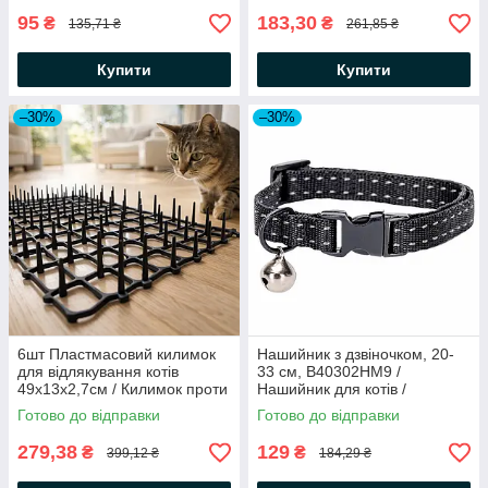
95
183,30
₴
₴
135,71 ₴
261,85 ₴
Купити
Купити
–30%
–30%
6шт Пластмасовий килимок
Нашийник з дзвіночком, 20-
для відлякування котів
33 см, B40302HM9 /
49х13х2,7см / Килимок проти
Нашийник для котів /
котів з шипами
Нашийник водостійкий
Готово до відправки
Готово до відправки
279,38
129
₴
₴
399,12 ₴
184,29 ₴