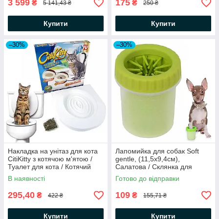
3 599
175
₴
₴
5 141,43 ₴
250 ₴
Купити
Купити
–30%
–30%
Накладка на унітаз для кота
Лапомийка для собак Soft
СitiKitty з котячою м'ятою /
gentle, (11,5х9,4см),
Туалет для кота / Котячий
Салатова / Склянка для
туалет
миття лап / Cиликоновий
В наявності
Готово до відправки
очищувач лап
295,40
109
₴
₴
422 ₴
155,71 ₴
Купити
Купити