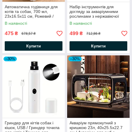
Автоматична годівниця для
Набір інструментів для
котів та собак, 700 мл,
догляду за акваріумними
23х16.5х11 см, Рожевий /
рослинами з нержавіючої
Розумна годівниця для
сталі / Інструменти для
В наявності
В наявності
тварин / Автогодівниця
акваріумних рослин
475
499
₴
₴
678,57 ₴
712,86 ₴
Купити
Купити
–30%
–30%
Гриндер для кігтів собак і
Акваріум прямокутний з
кішок, USB / Гриндер точила
кришкою 23л, 40х25.5х22.7