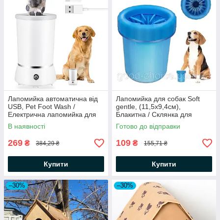
Лапомийка автоматична від
Лапомийка для собак Soft
USB, Pet Foot Wash /
gentle, (11,5х9,4см),
Електрична лапомийка для
Блакитна / Склянка для
собак / Мийка для лап собак
миття лап / Cиликоновий
В наявності
Готово до відправки
очищувач лап
269
109
₴
₴
384,29 ₴
155,71 ₴
Купити
Купити
–30%
–30%