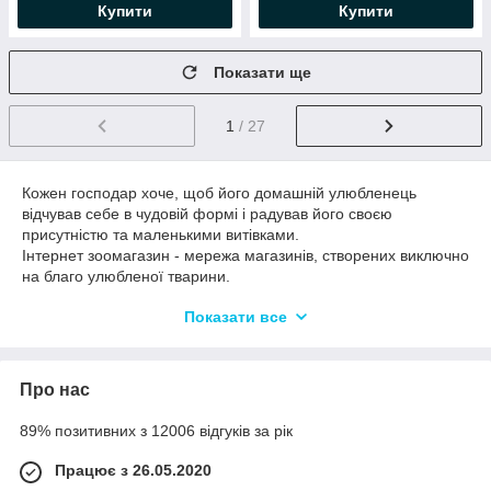
Купити
Купити
Показати ще
1
/ 27
Кожен господар хоче, щоб його домашній улюбленець
відчував себе в чудовій формі і радував його своєю
присутністю та маленькими витівками.
Інтернет зоомагазин - мережа магазинів, створених виключно
на благо улюбленої тварини.
Ринок товарів для свійських тварин в Україні розвивається
Показати все
дуже динамічно, прагнучи задовольнити найменші примхи
господарів та їх підопічних, тому особиста фантазія, як
правило, не встигає придумати, що ще корисної можна
Про нас
купити зараз для улюбленої тварини.
89% позитивних з 12006 відгуків за рік
Працює з 26.05.2020