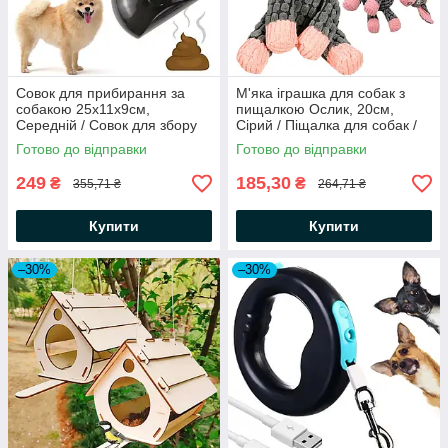
Совок для прибирання за
М'яка іграшка для собак з
собакою 25х11х9см,
пищалкою Ослик, 20см,
Середній / Совок для збору
Сірий / Піщалка для собак /
фекалій собак /
Іграшка для цуценят
Готово до відправки
Готово до відправки
Автоматичний совок для
собак
249
185,30
₴
₴
355,71 ₴
264,71 ₴
Купити
Купити
–30%
–30%