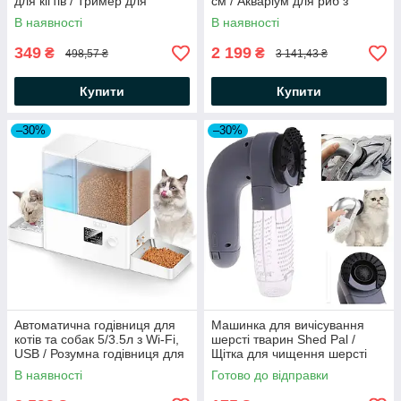
для кігтів / Тример для
см / Акваріум для риб з
заточування кігтів
вбудованою полицею для
В наявності
В наявності
черепах / Акваріум
панорамний
349
2 199
₴
₴
498,57 ₴
3 141,43 ₴
Купити
Купити
–30%
–30%
Автоматична годівниця для
Машинка для вичісування
котів та собак 5/3.5л з Wi-Fi,
шерсті тварин Shed Pal /
USB / Розумна годівниця для
Щітка для чищення шерсті
тварин / Автогодівниця
В наявності
Готово до відправки