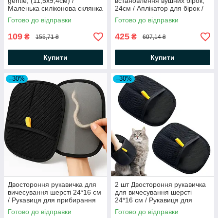
gentle, (11,5х9,4см) /
встановлення вушних бірок,
Маленька силіконова склянка
24см / Аплікатор для бірок /
для миття лап
Біркувальник для тварин
Готово до відправки
Готово до відправки
109
425
₴
₴
155,71 ₴
607,14 ₴
Купити
Купити
–30%
–30%
Двостороння рукавичка для
2 шт Двостороння рукавичка
вичесування шерсті 24*16 см
для вичесування шерсті
/ Рукавиця для прибирання
24*16 см / Рукавиця для
шерсті / Щітка-рукавичка для
прибирання шерсті / Щітка
Готово до відправки
Готово до відправки
шерсті
для шерсті