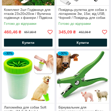
Комплект 2шт Годівниця для
Повідець-рулетка для собак з
птахів 23х20х20см / Вулична
ліхтариком 3м, 15кг, від USB,
годівниця з фанери / Підвісна
Чорний / Повідець для собак
годівниця для пташок
/ Повідець автоматичний
Готово до відправки
Готово до відправки
460,46
345,09
₴
₴
657,80 ₴
492,98 ₴
Купити
Купити
–30%
–30%
Лапомийка для собак Soft
Біркувальник для