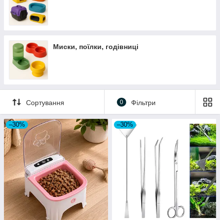
Миски, поїлки, годівниці
Сортування
0
Фільтри
–30%
–30%