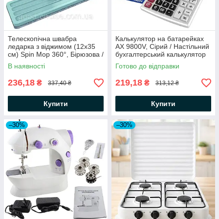
Телескопічна швабра
Калькулятор на батарейках
ледарка з віджимом (12х35
AX 9800V, Сірий / Настільний
см) Spin Mop 360°, Бірюзова /
бухгалтерський калькулятор
Швабра з мікрофіброю
В наявності
Готово до відправки
236,18
219,18
₴
₴
337,40 ₴
313,12 ₴
Купити
Купити
–30%
–30%