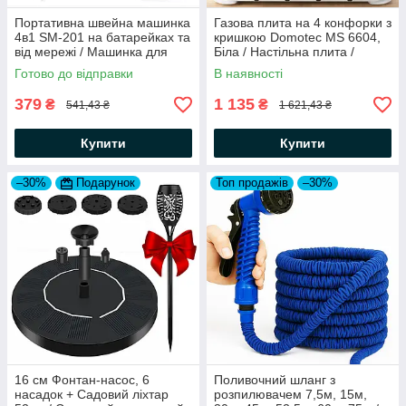
Портативна швейна машинка
Газова плита на 4 конфорки з
4в1 SM-201 на батарейках та
кришкою Domotec MS 6604,
від мережі / Машинка для
Біла / Настільна плита /
шиття з педаллю
Таганок плита
Готово до відправки
В наявності
379
1 135
₴
₴
541,43 ₴
1 621,43 ₴
Купити
Купити
–30%
Подарунок
Топ продажів
–30%
16 см Фонтан-насос, 6
Поливочний шланг з
насадок + Садовий ліхтар
розпилювачем 7,5м, 15м,