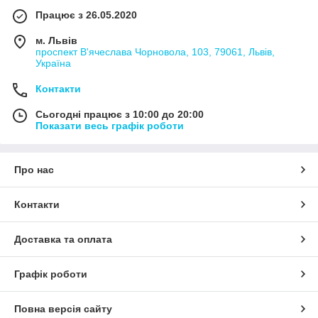
посуд;
Працює з 26.05.2020
товари для розумного будинку;
м. Львів
господарський інвентар;
проспект В'ячеслава Чорновола, 103, 79061, Львів,
Україна
товари для ванної кімнати;
Контакти
годинник для дому.
Забезпечити затишок у Вашому домі та максимально
Сьогодні працює з 10:00 до 20:00
скоротити час для догляду за садом – одне з найважливіших
Показати весь графік роботи
завдань інтернет-магазину
Good Choise
.
Про нас
Контакти
Доставка та оплата
Графік роботи
Повна версія сайту