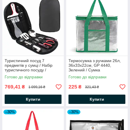
Туристичний посуд 7
Термосумка з ручками 26л,
предметів у сумці / Набір
36x33x22см, GP 4440,
туристичного посуду /
Зелений / Сумка
Кухонне приладдя для
холодильник / Сумка термос /
Готово до відправки
Готово до відправки
кемпінгу
Термосумка для їжі
769,41
225
₴
₴
1 099,16 ₴
321,43 ₴
Купити
Купити
–30%
–30%