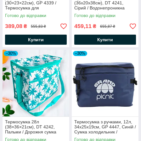
(30×23×22см), GP 4339 /
(36х20х38см), DT 4241,
Термосумка для
Сірий / Водонепроникна
транспортування холодних
термосумка для продуктів
Готово до відправки
Готово до відправки
та гарячих продуктів
389,08
459,11
₴
₴
555,83 ₴
655,87 ₴
Купити
Купити
–30%
–30%
Термосумка 28л
Термосумка з ручками, 12л,
(38×36×21см), DT 4242,
34x25x19см, GP 4447, Синій /
Пальми / Дорожня сумка
Сумка холодильник /
холодильник / Сумка термос
Туристична термосумка
Готово до відправки
Готово до відправки