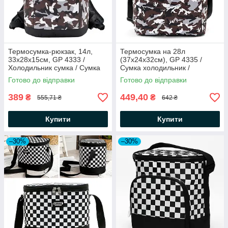
Термосумка-рюкзак, 14л,
Термосумка на 28л
33x28x15см, GP 4333 /
(37x24x32см), GP 4335 /
Холодильник сумка / Сумка
Сумка холодильник /
холодильник для пікніка
Термосумка для холодних та
Готово до відправки
Готово до відправки
гарячих продуктів
389
449,40
₴
₴
555,71 ₴
642 ₴
Купити
Купити
–30%
–30%