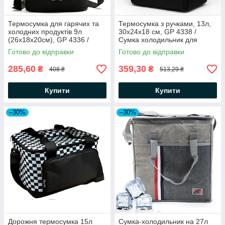
Термосумка для гарячих та
Термосумка з ручками, 13л,
холодних продуктів 9л
30x24x18 см, GP 4338 /
(26х18х20см), GP 4336 /
Сумка холодильник для
Водонепроникна сумка
пікніка / Термосумка
Готово до відправки
Готово до відправки
холодильник
туристична
285,60
359,30
₴
₴
408 ₴
513,29 ₴
Купити
Купити
–30%
–30%
Дорожня термосумка 15л
Сумка-холодильник на 27л