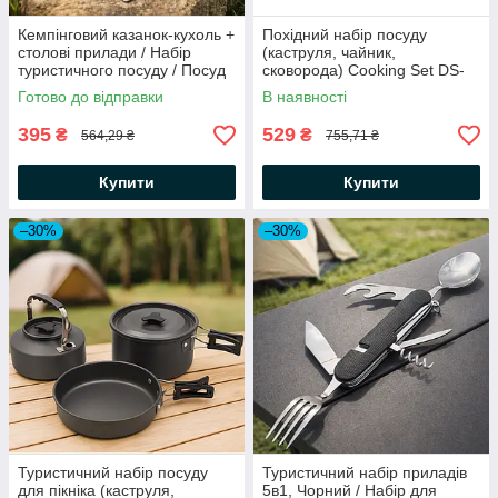
Кемпінговий казанок-кухоль +
Похідний набір посуду
столові прилади / Набір
(каструля, чайник,
туристичного посуду / Посуд
сковорода) Cooking Set DS-
для кемпінгу
308 / Туристичний комплект
Готово до відправки
В наявності
посуду
395
529
₴
₴
564,29 ₴
755,71 ₴
Купити
Купити
–30%
–30%
Туристичний набір посуду
Туристичний набір приладів
для пікніка (каструля,
5в1, Чорний / Набір для