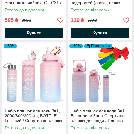
сковорідка, чайник) GL-C31 /
подорожей (ложка, вилка,
Посуд для кемпінгу
ніж, відкривачка та штопор)
Готово до відправки
Готово до відправки
алюмінієвий
595
119
₴
₴
850 ₴
170 ₴
Купити
Купити
–30%
–30%
Подарунок
Набір пляшок для води 3в1,
Набір пляшок для води 3в1 +
2000/800/300 мл, BOTTLE,
Еспандери 5шт / Спортивна
Рожевий / Спортивна пляшка
пляшка для води / Пляшка
для води / Пляшка для
для спорту
Готово до відправки
Готово до відправки
спорту