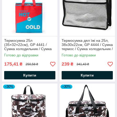
Термосумка 25л
Термосумка дял їжі на 25л,
(35×32×22см), GP 4441 /
38x30x22см, GP 4444 / Сумка
Сумка холодильник / Сумка
термос / Сумка холодильник /
термос / Термосумка
Термосумка для продуктів
Готово до відправки
Готово до відправки
туристична
175,41
239
₴
₴
250,58 ₴
341,43 ₴
Купити
Купити
–30%
–30%