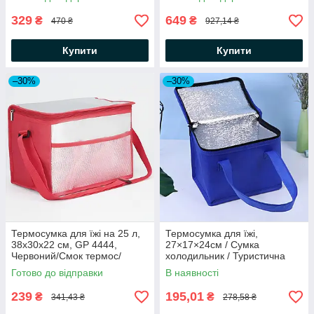
329
649
₴
₴
470 ₴
927,14 ₴
Купити
Купити
–30%
–30%
Термосумка для їжі на 25 л,
Термосумка для їжі,
38x30x22 см, GP 4444,
27×17×24см / Сумка
Червоний/Смок термос/
холодильник / Туристична
Сумка холодильник/
термосумка
Готово до відправки
В наявності
Трмосумка для
239
195,01
₴
₴
341,43 ₴
278,58 ₴