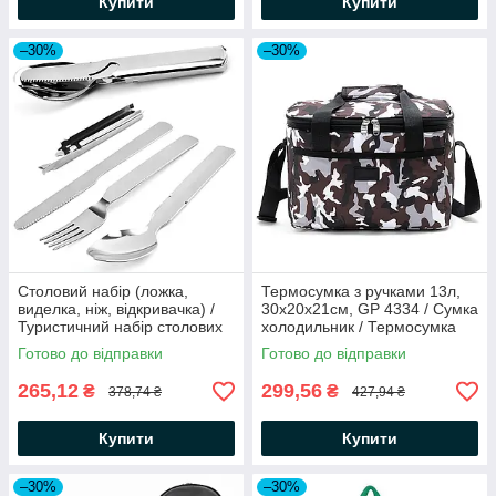
Купити
Купити
–30%
–30%
Столовий набір (ложка,
Термосумка з ручками 13л,
виделка, ніж, відкривачка) /
30х20х21см, GP 4334 / Сумка
Туристичний набір столових
холодильник / Термосумка
приборів
для їжі та напоїв
Готово до відправки
Готово до відправки
265,12
299,56
₴
₴
378,74 ₴
427,94 ₴
Купити
Купити
–30%
–30%