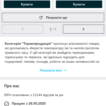
Купити
Купити
Показати ще
1
/ 9
Категорія "Термопродукція"
пропонує різноманітні товари,
які допоможуть зберегти температуру їжі та напоїв протягом
тривалого часу. У цій категорії ви знайдете терморюкзаки,
термосумки та термоси, які ідеально підходять для
подорожей, пікніків, походів, роботи чи інших активностей на
відкритому повітрі.
Показати все
Опис термопродукції:
Терморюкзаки
: Терморюкзаки є зручним способом
переносити їжу та напої зі збереженням їхньої
Про нас
температури. Вони зазвичай мають ізольовані
відділення з водонепроникними та теплоізолюючими
89% позитивних з 12144 відгуків за рік
матеріалами, які допомагають зберігати тепло чи
холод усередині рюкзака.
Працює з 26.05.2020