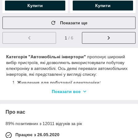
Купити
Купити
Показати ще
1
/ 6
Категорія "Автомобільні інвертори"
пропонує широкий
вибір пристроїв, які дозволяють використовувати побутову
електроніку в автомобілі. Ось деякі переваги автомобільних
інверторів, які представлені у вигляді списку:
Живлення для побутової електроніки:
Автомобільні інвертори перетворять постійний струм
Показати все
автомобільної електросистеми на змінний струм, що
дозволяє підключати та використовувати різні пристрої,
такі як ноутбуки, зарядні пристрої для мобільних
Про нас
пристроїв, фотоапарати та інші побутові прилади, у
вашому автомобілі.
89% позитивних з 12011 відгуків за рік
Зручність у поїздках та
подорожах:
Використовуючи автомобільний інвертор,
Працює з 26.05.2020
ви можете продовжувати користуватися електронікою