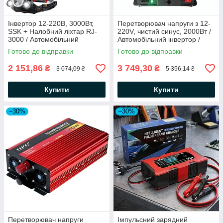
Інвертор 12-220В, 3000Вт,
Перетворювач напруги з 12-
SSK + Налобний ліхтар RJ-
220V, чистий синус, 2000Вт /
3000 / Автомобільний
Автомобільний інвертор /
інвертор / Автоінвертор
Інвертор чистий синус
Готово до відправки
Готово до відправки
2 151,86
3 749,30
₴
₴
3 074,09 ₴
5 356,14 ₴
Купити
Купити
–30%
–30%
Перетворювач напруги
Імпульсний зарядний