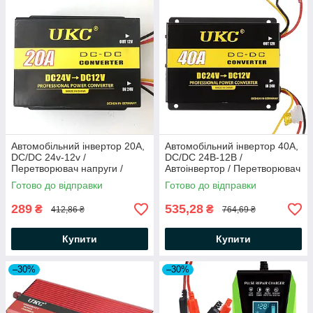
Автомобільний інвертор 20A,
Автомобільний інвертор 40A,
DC/DC 24v-12v /
DC/DC 24В-12В /
Перетворювач напруги /
Автоінвертор / Перетворювач
Автоінвертор
напруги для авто
Готово до відправки
Готово до відправки
289
535,28
₴
₴
412,86 ₴
764,69 ₴
Купити
Купити
–30%
–30%