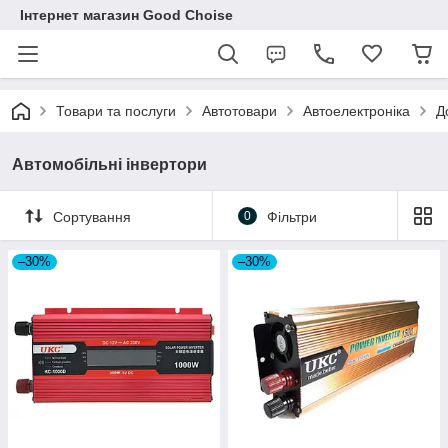
Інтернет магазин Good Choise
Товари та послуги
Автотовари
Автоелектроніка
Д
Автомобільні інвертори
Сортування
0
Фільтри
–30%
–30%