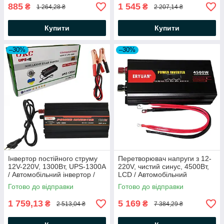
885
1 545
₴
₴
1 264,28 ₴
2 207,14 ₴
Купити
Купити
–30%
–30%
Інвертор постійного струму
Перетворювач напруги з 12-
12V-220V, 1300Вт, UPS-1300А
220V, чистий синус, 4500Вт,
/ Автомобільний інвертор /
LCD / Автомобільний
Інвертор напруги
інвертор з чистою
Готово до відправки
Готово до відправки
синусоїдою
1 759,13
5 169
₴
₴
2 513,04 ₴
7 384,29 ₴