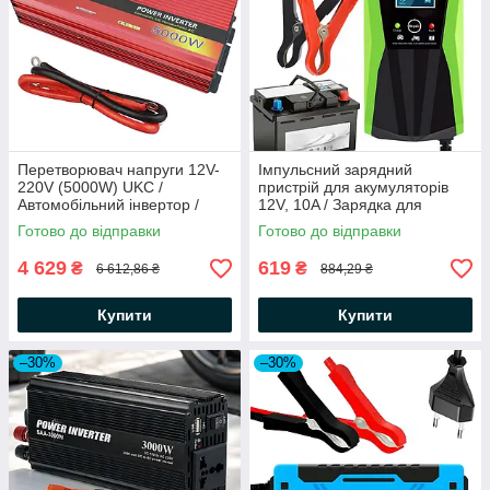
Перетворювач напруги 12V-
Імпульсний зарядний
220V (5000W) UKC /
пристрій для акумуляторів
Автомобільний інвертор /
12V, 10A / Зарядка для
Автоінвертор
акумулятора автомобіля
Готово до відправки
Готово до відправки
4 629
619
₴
₴
6 612,86 ₴
884,29 ₴
Купити
Купити
–30%
–30%