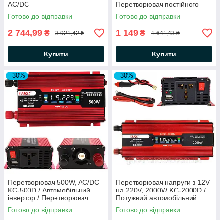
AC/DC
Перетворювач постійного
струму / Перетворювач
Готово до відправки
Готово до відправки
струму
2 744,99
1 149
₴
₴
3 921,42 ₴
1 641,43 ₴
Купити
Купити
–30%
–30%
Перетворювач 500W, AC/DC
Перетворювач напруги з 12V
KC-500D / Автомобільний
на 220V, 2000W KC-2000D /
інвертор / Перетворювач
Потужний автомобільний
напруги
інвертор з LCD дисплеєм
Готово до відправки
Готово до відправки