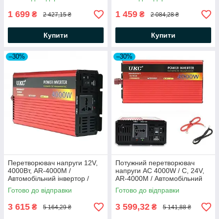
1 699
1 459
₴
₴
2 427,15 ₴
2 084,28 ₴
Купити
Купити
–30%
–30%
Перетворювач напруги 12V,
Потужний перетворювач
4000Вт, AR-4000М /
напруги AC 4000W / C, 24V,
Автомобільний інвертор /
AR-4000М / Автомобільний
Інвертор чистий синус
інвертор постійного струму
Готово до відправки
Готово до відправки
3 615
3 599,32
₴
₴
5 164,29 ₴
5 141,88 ₴