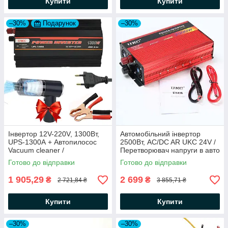
Купити
Купити
–30%
Подарунок
–30%
Інвертор 12V-220V, 1300Вт,
Автомобільний інвертор
UPS-1300А + Автопилосос
2500Вт, AC/DC AR UKC 24V /
Vacuum cleaner /
Перетворювач напруги в авто
Автомобільний інвертор
Готово до відправки
Готово до відправки
1 905,29
2 699
₴
₴
2 721,84 ₴
3 855,71 ₴
Купити
Купити
–30%
–30%