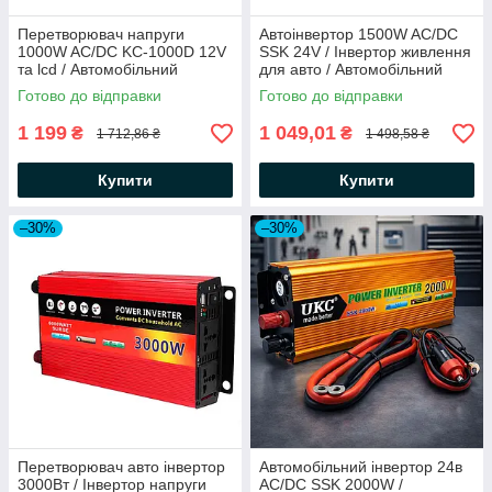
Перетворювач напруги
Автоінвертор 1500W AC/DC
1000W AC/DC KC-1000D 12V
SSK 24V / Інвертор живлення
та lcd / Автомобільний
для авто / Автомобільний
інвертор
перетворювач
Готово до відправки
Готово до відправки
1 199
1 049,01
₴
₴
1 712,86 ₴
1 498,58 ₴
Купити
Купити
–30%
–30%
Перетворювач авто інвертор
Автомобільний інвертор 24в
3000Вт / Інвертор напруги
AC/DC SSK 2000W /