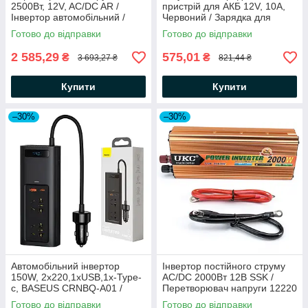
2500Вт, 12V, AC/DC AR /
пристрій для АКБ 12V, 10A,
Інвертор автомобільний /
Червоний / Зарядка для
Інвертор для авто
акумулятора / Автоматичний
Готово до відправки
Готово до відправки
зарядний пристрій
2 585,29
575,01
₴
₴
3 693,27 ₴
821,44 ₴
Купити
Купити
–30%
–30%
Автомобільний інвертор
Інвертор постійного струму
150W, 2x220,1xUSB,1x-Type-
AC/DC 2000Вт 12В SSK /
c, BASEUS CRNBQ-A01 /
Перетворювач напруги 12220
Перетворювач напруги
/ Автомобільний інвертор
Готово до відправки
Готово до відправки