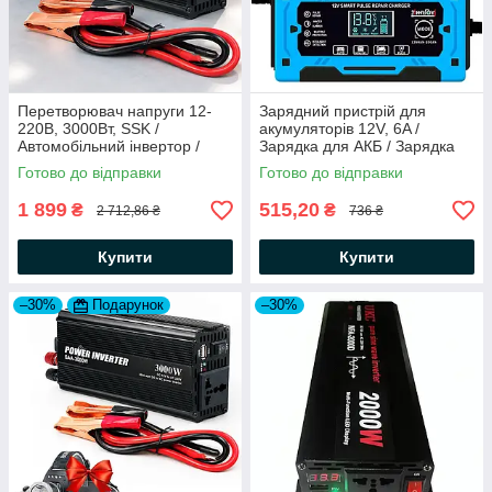
Перетворювач напруги 12-
Зарядний пристрій для
220В, 3000Вт, SSK /
акумуляторів 12V, 6A /
Автомобільний інвертор /
Зарядка для АКБ / Зарядка
Автоінвертор
автомобільного акумулятора
Готово до відправки
Готово до відправки
1 899
515,20
₴
₴
2 712,86 ₴
736 ₴
Купити
Купити
–30%
Подарунок
–30%