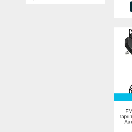
FM
гарні
Ав