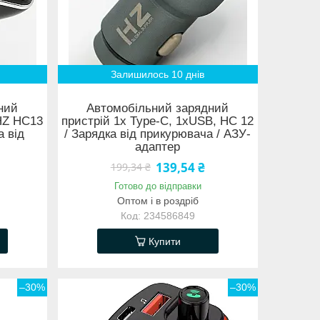
Залишилось 10 днів
ний
Автомобільний зарядний
HZ HC13
пристрій 1x Type-C, 1xUSB, HC 12
а від
/ Зарядка від прикурювача / АЗУ-
адаптер
139,54 ₴
199,34 ₴
Готово до відправки
Оптом і в роздріб
234586849
Купити
–30%
–30%