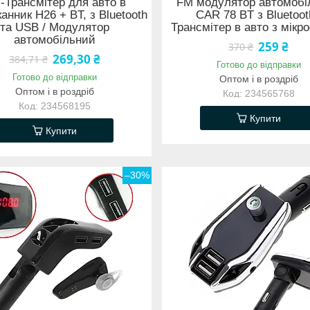
-Трансмітер для авто в
FM модулятор автомобі
канник H26 + BT, з Bluetooth
CAR 78 BT з Bluetoot
та USB / Модулятор
Трансмітер в авто з мік
автомобільний
259 ₴
370 ₴
269,30 ₴
384,71 ₴
Готово до відправки
Готово до відправки
Оптом і в роздріб
Оптом і в роздріб
234565768
234568195
Купити
Купити
–30%