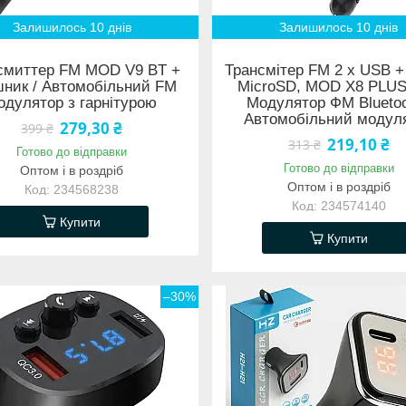
Залишилось 10 днів
Залишилось 10 днів
смиттер FM MOD V9 BT +
Трансмітер FM 2 х USB +
ник / Автомобільний FM
MicroSD, MOD X8 PLUS
одулятор з гарнітурою
Модулятор ФМ Bluetoo
Автомобільний модул
279,30 ₴
399 ₴
219,10 ₴
313 ₴
Готово до відправки
Готово до відправки
Оптом і в роздріб
Оптом і в роздріб
234568238
234574140
Купити
Купити
–30%