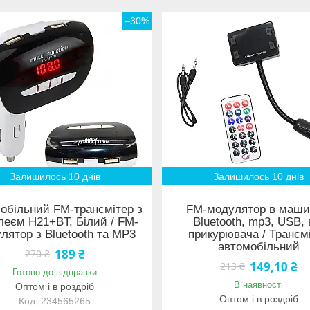
–30%
Залишилось 10 днів
Залишилось 10 днів
обільний FM-трансмітер з
FM-модулятор в маши
леєм H21+BT, Білий / FM-
Bluetooth, mp3, USB, 
лятор з Bluetooth та MP3
прикурювача / Трансм
автомобільний
189 ₴
270 ₴
149,10 ₴
213 ₴
Готово до відправки
В наявності
Оптом і в роздріб
Оптом і в роздріб
234565265