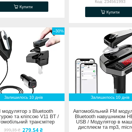
234561993
Купити
Купити
–30%
Залишилось 10 днів
Залишилось 10 днів
 модулятор з Bluetooth
Автомобільний FM модул
турою та кліпсою V11 BT /
Bluetooth навушником H
томобільний трансмітер
USB / Модулятор в маш
дисплеєм та mp3, micr
279,54 ₴
399,35 ₴