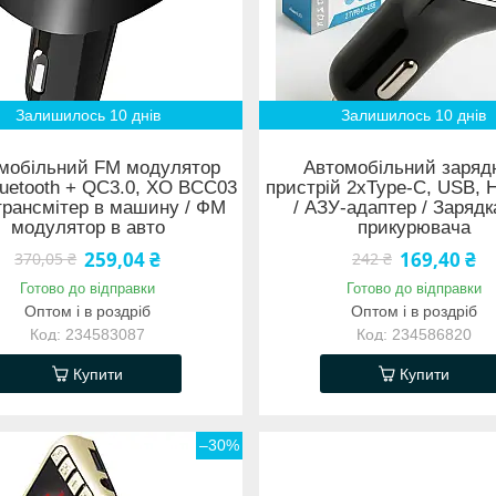
Залишилось 10 днів
Залишилось 10 днів
мобільний FM модулятор
Автомобільний заряд
uetooth + QC3.0, XO BCC03
пристрій 2хType-C, USB, 
трансмітер в машину / ФМ
/ АЗУ-адаптер / Зарядк
модулятор в авто
прикурювача
259,04 ₴
169,40 ₴
370,05 ₴
242 ₴
Готово до відправки
Готово до відправки
Оптом і в роздріб
Оптом і в роздріб
234583087
234586820
Купити
Купити
–30%