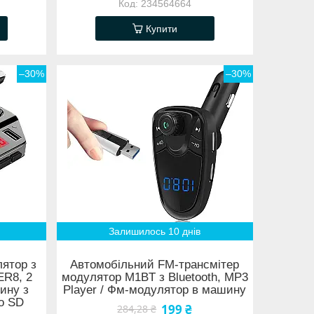
234564664
Купити
–30%
–30%
Залишилось 10 днів
ятор з
Автомобільний FM-трансмітер
ER8, 2
модулятор M1BT з Bluetooth, MP3
ину з
Player / Фм-модулятор в машину
o SD
199 ₴
284,28 ₴