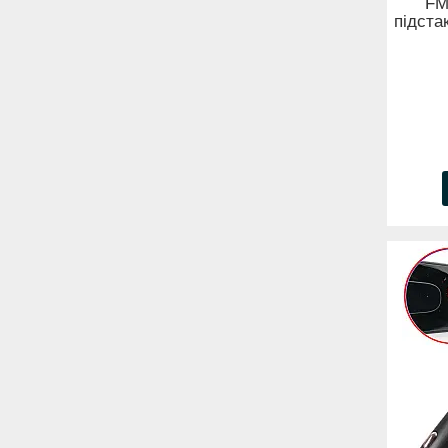
FM
підста