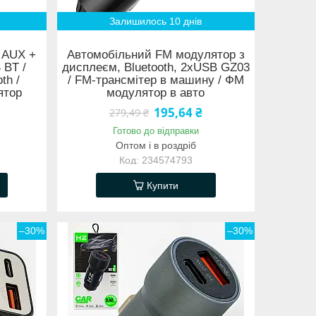
Залишилось 10 днів
 AUX +
Автомобільний FM модулятор з
 BT /
дисплеєм, Bluetooth, 2хUSB GZ03
th /
/ FM-трансмітер в машину / ФМ
ятор
модулятор в авто
195,64 ₴
279,49 ₴
Готово до відправки
Оптом і в роздріб
234574793
Купити
–30%
–30%