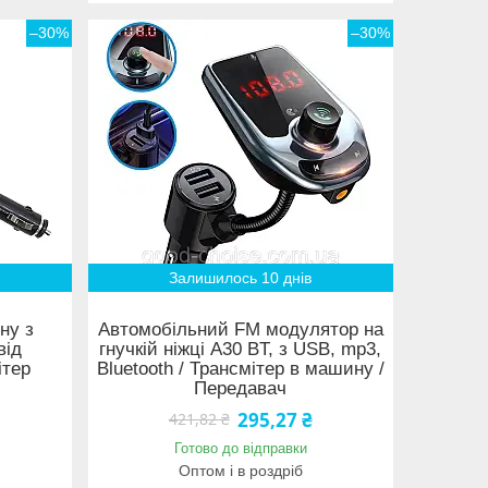
–30%
–30%
Залишилось 10 днів
ну з
Автомобільний FM модулятор на
від
гнучкій ніжці A30 BT, з USB, mp3,
ітер
Bluetooth / Трансмітер в машину /
Передавач
295,27 ₴
421,82 ₴
Готово до відправки
Оптом і в роздріб