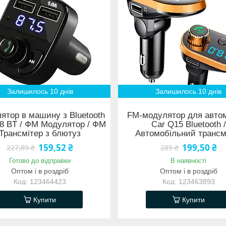
Залишилось 10 днів
Залишилось 10 днів
ятор в машину з Bluetooth
FM-модулятор для авто
8 BT / ФМ Модулятор / ФМ
Car Q15 Bluetooth /
Трансмітер з блютуз
Автомобільний трансм
159,52 ₴
199,50 ₴
227,89 ₴
285 ₴
Готово до відправки
В наявності
Оптом і в роздріб
Оптом і в роздріб
123464423
123463893
Купити
Купити