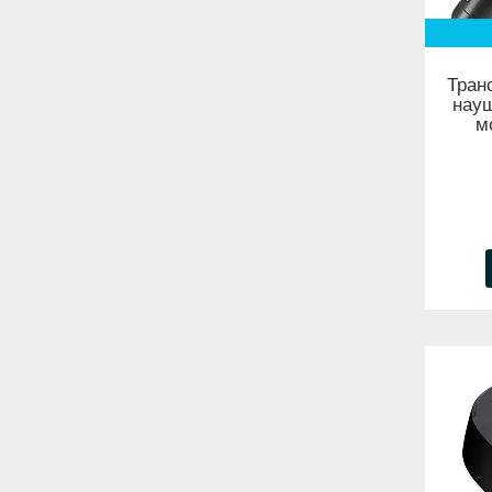
Тран
науш
м