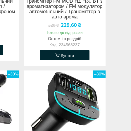
льний
Трансмітер FM MOD HZ H30 BT з
h /
ароматизатором / FM модулятор
рофоном
автомобільний / Трансміттер в
авто арома
229,60 ₴
328 ₴
Готово до відправки
Оптом і в роздріб
234568237
Купити
–30%
–30%