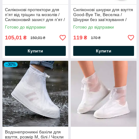
Силіконові протектори для
Силіконові шнурки для взуття
п'ят від тріщин та мозолів /
Good-Bye Tie, Веселка /
Силіконовий захист для п'ят /
Шнурки без зав'язування /
Протектор для п'ят з
Різнокольорові шнурки
Готово до відправки
Готово до відправки
перфорацією
105,01
119
₴
₴
150,01 ₴
170 ₴
Купити
Купити
–30%
Водонепроникні бахіли для
взуття, розмір M, білі / Чохли