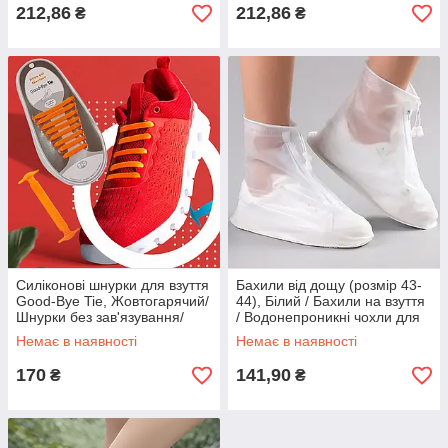
212,86
212,86
₴
₴
Силіконові шнурки для взуття
Бахили від дощу (розмір 43-
Good-Bye Tie, Жовтогарячий/
44), Білий / Бахили на взуття
Шнурки без зав'язування/
/ Водонепроникні чохли для
Червоні шнурки
взуття
Немає в наявності
Немає в наявності
170
141,90
₴
₴