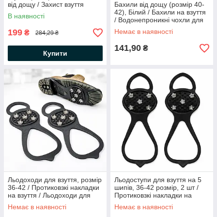
від дощу / Захист взуття
Бахили від дощу (розмір 40-
42), Білий / Бахили на взуття
В наявності
/ Водонепроникні чохли для
взуття
199
Немає в наявності
₴
284,29 ₴
141,90
₴
Купити
Льодоходи для взуття, розмір
Льодоступи для взуття на 5
36-42 / Протиковзкі накладки
шипів, 36-42 розмір, 2 шт /
на взуття / Льодоходи для
Протиковзкі накладки на
взуття
взуття / Льодоходи для взуття
Немає в наявності
Немає в наявності