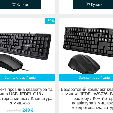
Купити
Купити
–30%
Залишилось 7 днів
Залишилось 7 днів
ект провідна клавіатура та
Бездротовий комплект кла
иша USB JEDEL G18 /
+ мишка JEDEL WS736: В
ютерна мишка / Клавіатура
Простору / Комп'юте
з мишкою
клавіатура з мишкою
Бездротова клавіату
249 ₴
355,71 ₴