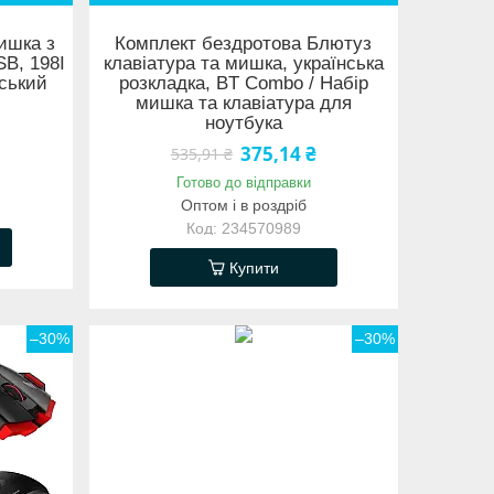
мишка з
Комплект бездротова Блютуз
SB, 198I
клавіатура та мишка, українська
ський
розкладка, BT Combo / Набір
мишка та клавіатура для
ноутбука
375,14 ₴
535,91 ₴
Готово до відправки
Оптом і в роздріб
234570989
Купити
–30%
–30%