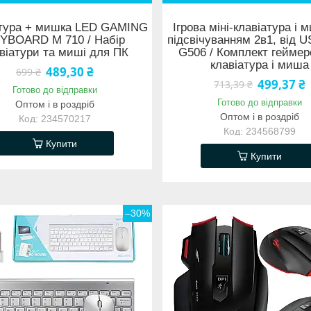
атура + мишка LED GAMING
Ігрова міні-клавіатура і 
YBOARD M 710 / Набір
підсвічуванням 2в1, від U
віатури та миші для ПК
G506 / Комплект геймер
клавіатура і миша
489,30 ₴
699 ₴
499,37 ₴
713,39 ₴
Готово до відправки
Готово до відправки
Оптом і в роздріб
Оптом і в роздріб
234570217
234568799
Купити
Купити
–30%