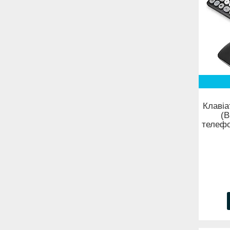
Клаві
(B
телефо