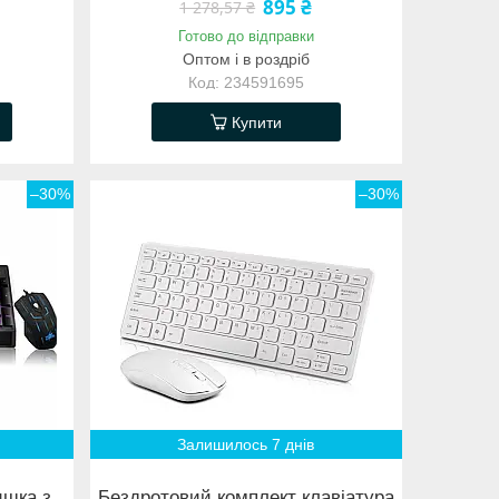
895 ₴
1 278,57 ₴
Готово до відправки
Оптом і в роздріб
234591695
Купити
–30%
–30%
Залишилось 7 днів
ишка з
Бездротовий комплект клавіатура