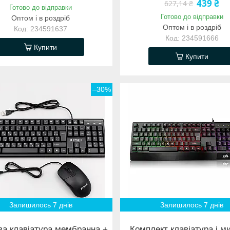
439 ₴
627,14 ₴
Готово до відправки
Готово до відправки
Оптом і в роздріб
Оптом і в роздріб
234591637
234591666
Купити
Купити
–30%
Залишилось 7 днів
Залишилось 7 днів
ва клавіатура мембранна +
Комплект клавіатура і м