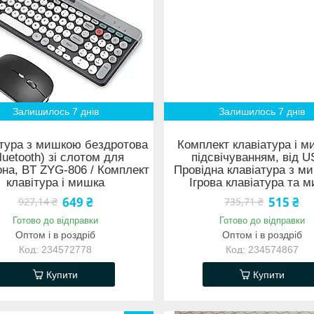
Залишилось 7 днів
Залишилось 7 днів
атура з мишкою бездротова
Комплект клавіатура і м
luetooth) зі слотом для
підсвічуванням, від U
на, BT ZYG-806 / Комплект
Провідна клавіатура з м
клавітура і мишка
Ігрова клавіатура та 
649 ₴
515 ₴
927,14 ₴
735,71 ₴
Готово до відправки
Готово до відправки
Оптом і в роздріб
Оптом і в роздріб
234572778
234574867
Купити
Купити