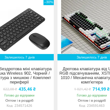
–30%
Залишилось 7 днів
Залишилось 7 днів
бездротова міні клавіатура
Дротова клавіатура від 
ка Wireless 902, Чорний /
RGB підсвічуванням, XST
атура з мишкою / Комплект
1010 / Механічна клавіат
периферії
комп'ютера
435,46 ₴
714,99 ₴
622,08 ₴
1 021,42 ₴
Готово до відправки
Готово до відправки
Оптом і в роздріб
Оптом і в роздріб
234571426
234591463