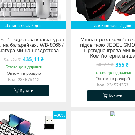
Залишилось 7 днів
Залишилось 7 днів
кт бездротова клавіатура і
Миша ігрова комп'ютер
 на батарейках, WB-8066 /
підсвіткою JEDEL GM10
іатура миша бездротова
Провідна ігрова мишк
Комп'ютерна миш
435,11 ₴
621,59 ₴
355 ₴
507,14 ₴
Готово до відправки
Готово до відправки
Оптом і в роздріб
Оптом і в роздріб
234575412
234574353
Купити
Купити
–30%