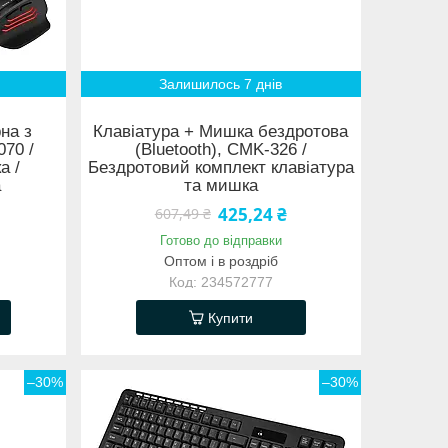
Залишилось 7 днів
на з
Клавіатура + Мишка бездротова
70 /
(Bluetooth), CMK-326 /
а /
Бездротовий комплект клавіатура
а
та мишка
425,24 ₴
607,49 ₴
Готово до відправки
Оптом і в роздріб
234572777
Купити
–30%
–30%