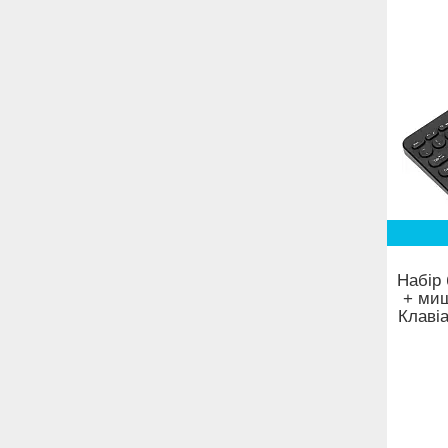
Набір 
+ миш
Клаві