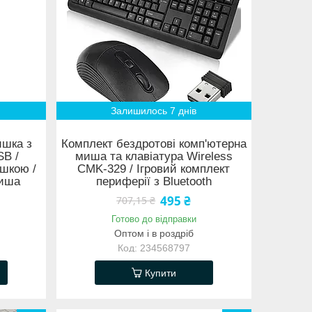
Залишилось 7 днів
ишка з
Комплект бездротові комп'ютерна
SB /
миша та клавіатура Wireless
ишкою /
CMK-329 / Ігровий комплект
миша
периферії з Bluetooth
495 ₴
707,15 ₴
Готово до відправки
Оптом і в роздріб
234568797
Купити