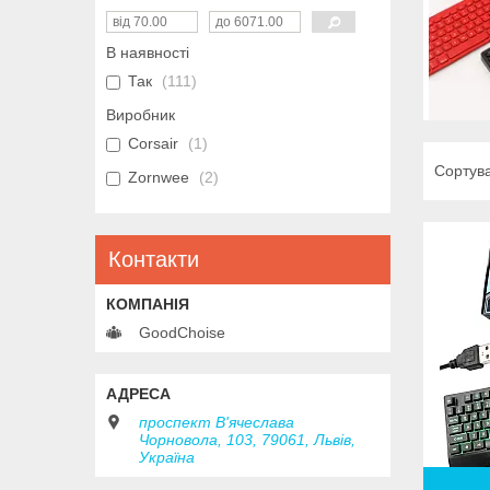
В наявності
Так
111
Виробник
Corsair
1
Zornwee
2
Контакти
GoodChoise
проспект В'ячеслава
Чорновола, 103, 79061, Львів,
Україна