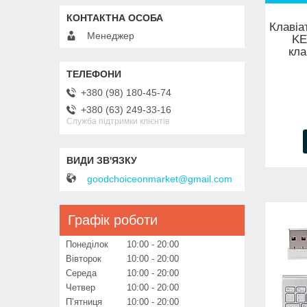
Клаві
Менеджер
KE
кла
+380 (98) 180-45-74
+380 (63) 249-33-16
Служба підтримки клієнтів
goodchoiceonmarket@gmail.com
Графік роботи
Понеділок
10:00
20:00
Вівторок
10:00
20:00
Середа
10:00
20:00
Четвер
10:00
20:00
Пʼятниця
10:00
20:00