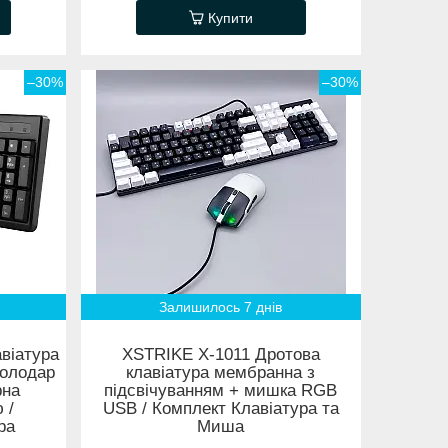
Купити
–30%
–30%
Залишилось 7 днів
віатура
XSTRIKE X-1011 Дротова
олодар
клавіатура мембранна з
рна
підсвічуванням + мишка RGB
 /
USB / Комплект Клавіатура та
ра
Миша