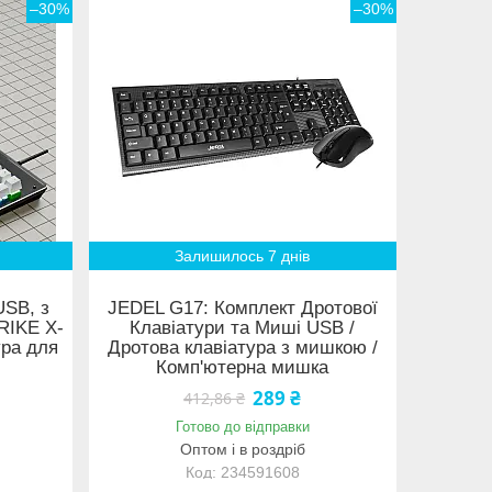
–30%
–30%
Залишилось 7 днів
USB, з
JEDEL G17: Комплект Дротової
RIKE X-
Клавіатури та Миші USB /
ура для
Дротова клавіатура з мишкою /
Комп'ютерна мишка
289 ₴
412,86 ₴
Готово до відправки
Оптом і в роздріб
234591608