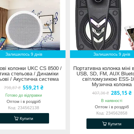
Залишилось 9 днів
Залишилось 9 днів
ові колонки UKC CS 8500 /
Портативна колонка міні в
тика стельова / Динаміки
USB, SD, FM, AUX Blueto
ьові / Акустична система
світломузикою ESS-10
Музична колонка
559,21 ₴
798,87 ₴
285,15 ₴
407,36 ₴
Готово до відправки
В наявності
Оптом і в роздріб
Оптом і в роздріб
234562138
234562858
Купити
Купити