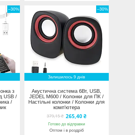
–30%
–30%
Залишилось 9 днів
онка з
Акустична система 6Вт, USB,
д USB /
JEDEL M600 / Колонки для ПК /
ика /
Настільні колонки / Колонки для
ник
комп'ютера
265,40 ₴
379,15 ₴
Готово до відправки
Оптом і в роздріб