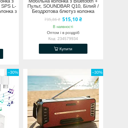
онка з
Мобільна колонка з Bluetooth +
 SPS L-
Пульт, SOUNDBAR Q10, Білий /
олонка з
Бездротова блютуз колонка
515,10 ₴
735,86 ₴
В наявності
Оптом і в роздріб
234579934
Купити
–30%
–30%