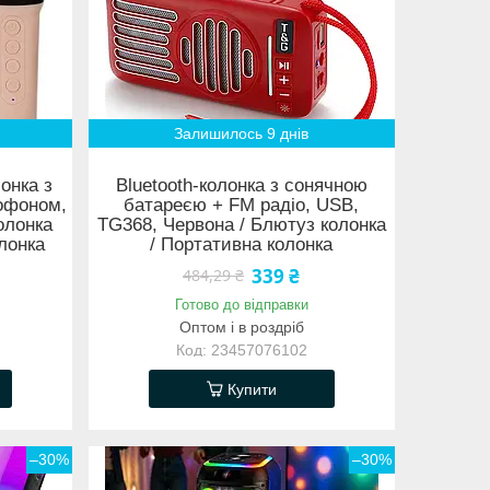
Залишилось 9 днів
онка з
Bluetooth-колонка з сонячною
рофоном,
батареєю + FM радіо, USB,
олонка
TG368, Червона / Блютуз колонка
лонка
/ Портативна колонка
339 ₴
484,29 ₴
Готово до відправки
Оптом і в роздріб
23457076102
Купити
–30%
–30%