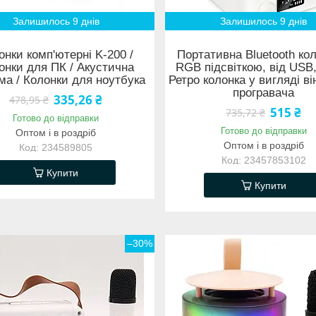
Залишилось 9 днів
Залишилось 9 днів
онки комп'ютерні K-200 /
Портативна Bluetooth кол
онки для ПК / Акустична
RGB підсвіткою, від USB,
ма / Колонки для ноутбука
Ретро колонка у вигляді ві
програвача
335,26 ₴
478,95 ₴
515 ₴
735,72 ₴
Готово до відправки
Готово до відправки
Оптом і в роздріб
Оптом і в роздріб
234589805
23457853102
Купити
Купити
–30%