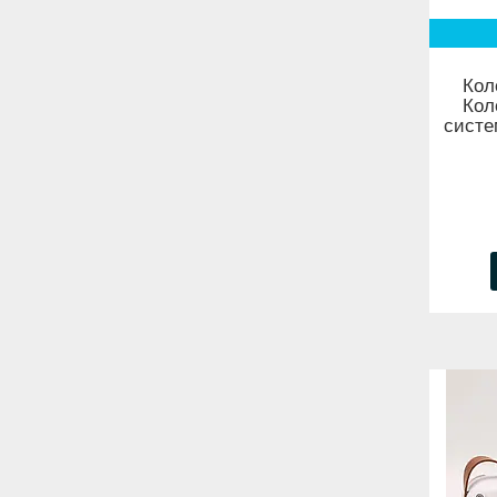
Кол
Кол
систе