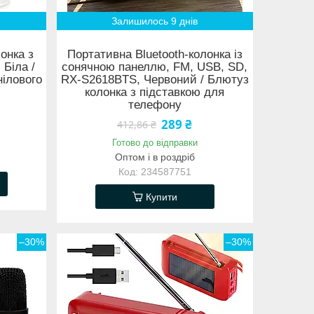
Залишилось 9 днів
онка з
Портативна Bluetooth-колонка із
 Біла /
сонячною панеллю, FM, USB, SD,
нілового
RX-S2618BTS, Червоний / Блютуз
колонка з підставкою для
телефону
289 ₴
412,86 ₴
Готово до відправки
Оптом і в роздріб
234587751
Купити
–30%
–30%