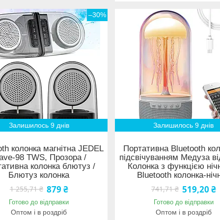
–30%
Залишилось 9 днів
Залишилось 9 днів
oth колонка магнітна JEDEL
Портативна Bluetooth кол
ave-98 TWS, Прозора /
підсвічуванням Медуза ві
ативна колонка блютуз /
Колонка з функцією нічн
Блютуз колонка
Bluetooth колонка-ніч
879 ₴
519,20 ₴
1 255,71 ₴
741,71 ₴
Готово до відправки
Готово до відправки
Оптом і в роздріб
Оптом і в роздріб