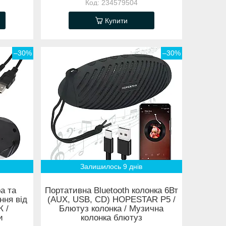
234579504
Купити
–30%
–30%
Залишилось 9 днів
а та
Портативна Bluetooth колонка 6Вт
ння від
(AUX, USB, CD) HOPESTAR P5 /
К /
Блютуз колонка / Музична
и
колонка блютуз