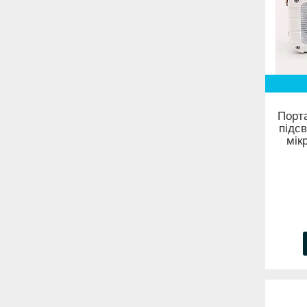
Порта
підс
мік