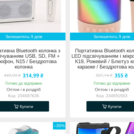
Залишилось 9 днів
Залишилось 9 днів
тивна Bluetooth колонка з
Портативна Bluetooth кол
вічуванням USB, SD, FM +
LED підсвічуванням і мік
рофон, N15 / Бездротова
К19, Рожевий / Блютуз к
колонка
караоке / Бездротова ко
314,99 ₴
355 ₴
449,99 ₴
507,14 ₴
Готово до відправки
Готово до відправки
Оптом і в роздріб
Оптом і в роздріб
234587635
234591553
Купити
Купити
–30%