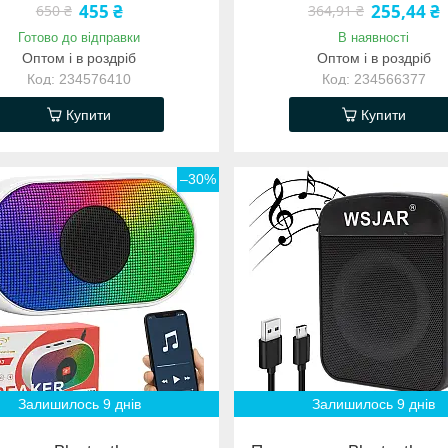
455 ₴
255,44 ₴
650 ₴
364,91 ₴
Готово до відправки
В наявності
Оптом і в роздріб
Оптом і в роздріб
234576410
234566377
Купити
Купити
–30%
Залишилось 9 днів
Залишилось 9 днів