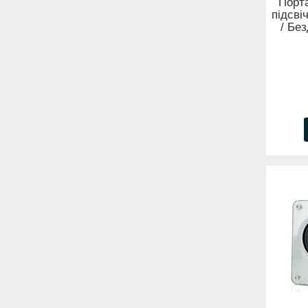
Порта
підсві
/ Бе