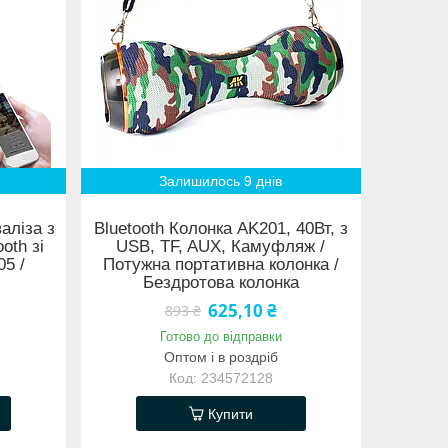
Залишилось 9 днів
аліза з
Bluetooth Колонка AK201, 40Вт, з
oth зі
USB, TF, AUX, Камуфляж /
5 /
Потужна портативна колонка /
Бездротова колонка
625,10 ₴
893 ₴
Готово до відправки
Оптом і в роздріб
234572128
Купити