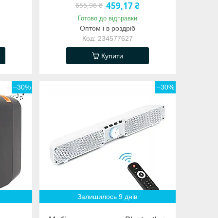
459,17 ₴
655,96 ₴
Готово до відправки
Оптом і в роздріб
234577627
Купити
–30%
–30%
Залишилось 9 днів