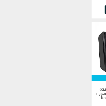
Ком
підсв
Ко