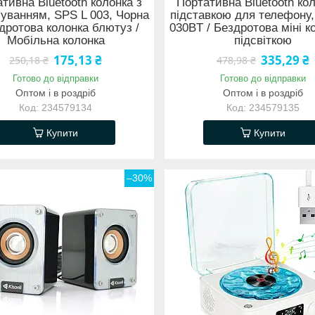
тивна Bluetooth колонка з
Портативна Bluetooth кол
чуванням, SPS L 003, Чорна
підставкою для телефону,
здротова колонка блютуз /
030BT / Бездротова міні к
Мобільна колонка
підсвіткою
175,13 ₴
335,29 ₴
250,18 ₴
478,98 ₴
Готово до відправки
Готово до відправки
Оптом і в роздріб
Оптом і в роздріб
234579134
234579135
Купити
Купити
–30%