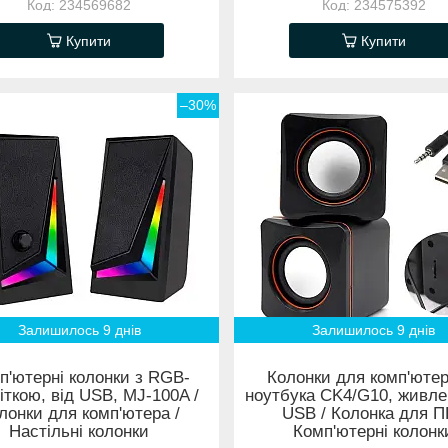
234569682
234575392
Купити
Купити
–30%
Залишилось 9 днів
Залишилось 9 днів
п'ютерні колонки з RGB-
Колонки для комп'ютер
іткою, від USB, MJ-100A /
ноутбука CK4/G10, живле
лонки для комп'ютера /
USB / Колонка для П
Настільні колонки
Комп'ютерні колонк