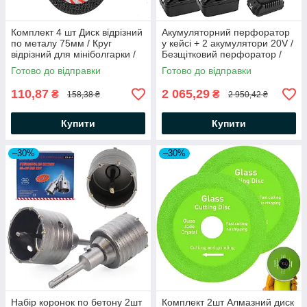
Комплект 4 шт Диск відрізний
Акумуляторний перфоратор
по металу 75мм / Круг
у кейсі + 2 акумулятори 20V /
відрізний для мініболгарки /
Безщітковий перфоратор /
Круг на міні болгарку КШМ
Ударний дриль-перфоратор
Готово до відправки
Готово до відправки
110,87
2 065,29
₴
₴
158,38 ₴
2 950,42 ₴
Купити
Купити
–30%
–30%
Набір коронок по бетону 2шт
Комплект 2шт Алмазний диск