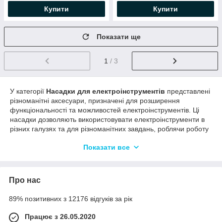
Купити
Купити
Показати ще
1
/ 3
У категорії
Насадки для електроінструментів
представлені
різноманітні аксесуари, призначені для розширення
функціональності та можливостей електроінструментів. Ці
насадки дозволяють використовувати електроінструменти в
різних галузях та для різноманітних завдань, роблячи роботу
більш ефективною та зручною.
Показати все
Переваги:
Універсальність:
Насадки призначені для
використання з різними типами електроінструментів,
Про нас
такими як дрилі, шліфувальні машини, відбійні молотки
та інші.
89% позитивних з 12176 відгуків за рік
Розширення функціональності:
Підбір відповідної
насадки дозволяє розширити функціональні можливості
Працює з 26.05.2020