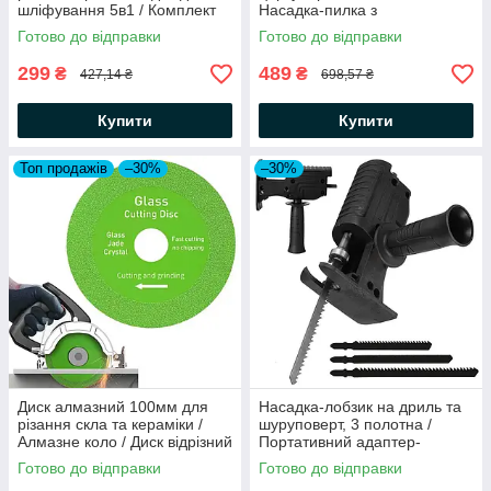
шліфування 5в1 / Комплект
Насадка-пилка з
осциллюючих інструментів
регулюванням висоти
Готово до відправки
Готово до відправки
для УШМ
299
489
₴
₴
427,14 ₴
698,57 ₴
Купити
Купити
Топ продажів
–30%
–30%
Диск алмазний 100мм для
Насадка-лобзик на дриль та
різання скла та кераміки /
шуруповерт, 3 полотна /
Алмазне коло / Диск відрізний
Портативний адаптер-
/ Диск на болгарку
насадка для різання дерева
Готово до відправки
Готово до відправки
та металу