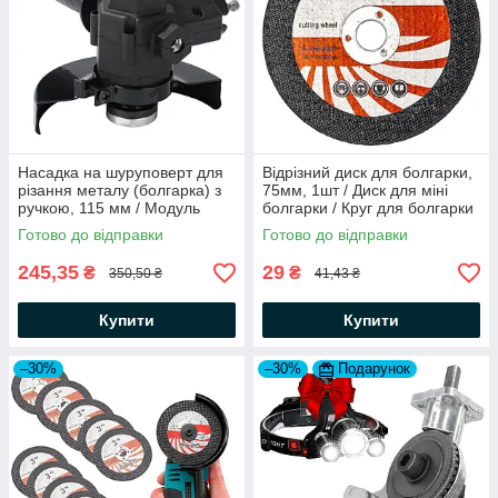
Насадка на шуруповерт для
Відрізний диск для болгарки,
різання металу (болгарка) з
75мм, 1шт / Диск для міні
ручкою, 115 мм / Модуль
болгарки / Круг для болгарки
кутової шліфмашинки
по металу / Диск для УШМ
Готово до відправки
Готово до відправки
245,35
29
₴
₴
350,50 ₴
41,43 ₴
Купити
Купити
–30%
–30%
Подарунок