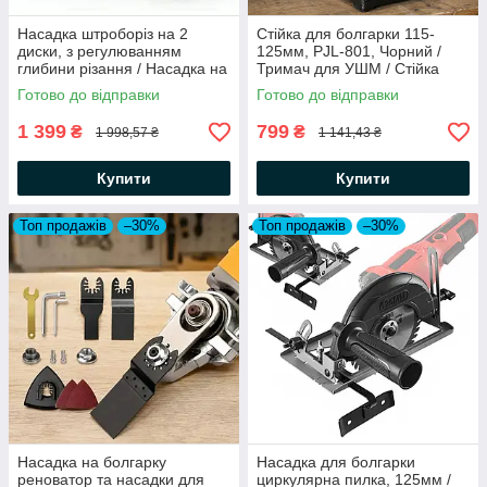
Насадка штроборіз на 2
Стійка для болгарки 115-
диски, з регулюванням
125мм, PJL-801, Чорний /
глибини різання / Насадка на
Тримач для УШМ / Стійка
болгарку штроборіз /
підставка для кутової
Готово до відправки
Готово до відправки
Штроборез на болгарку
шліфувальні машини
1 399
799
₴
₴
1 998,57 ₴
1 141,43 ₴
Купити
Купити
Топ продажів
–30%
Топ продажів
–30%
Насадка на болгарку
Насадка для болгарки
реноватор та насадки для
циркулярна пилка, 125мм /