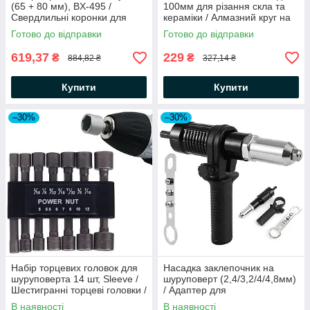
(65 + 80 мм), BX-495 /
100мм для різання скла та
Свердлильні коронки для
кераміки / Алмазний круг на
бетона / Кільцева коронка
болгарку / Диск на болгарку
Готово до відправки
Готово до відправки
619,37
229
₴
₴
884,82 ₴
327,14 ₴
Купити
Купити
–30%
–30%
Набір торцевих головок для
Насадка заклепочник на
шуруповерта 14 шт, Sleeve /
шуруповерт (2,4/3,2/4/4,8мм)
Шестигранні торцеві головки /
/ Адаптер для
Гвинтові втулки
заклепувальних гайок /
В наявності
В наявності