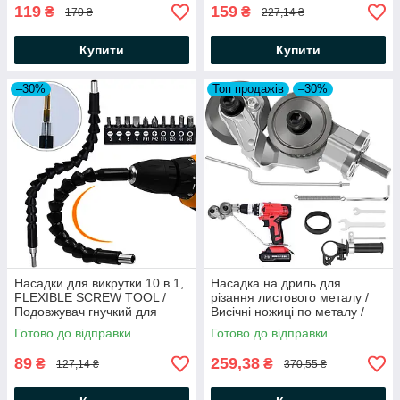
119
159
₴
₴
170 ₴
227,14 ₴
Купити
Купити
–30%
Топ продажів
–30%
Насадки для викрутки 10 в 1,
Насадка на дриль для
FLEXIBLE SCREW TOOL /
різання листового металу /
Подовжувач гнучкий для
Висічні ножиці по металу /
викрутки та дриля
Насадка для різання заліза
Готово до відправки
Готово до відправки
89
259,38
₴
₴
127,14 ₴
370,55 ₴