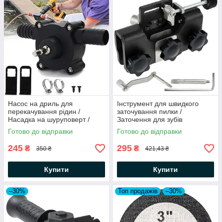
Насос на дриль для
Інструмент для швидкого
перекачування рідин /
заточування пилки /
Насадка на шуруповерт /
Заточення для зубів
Насадка на дриль / Насос
стрічкової ланцюгової пилки
Готово до відправки
Готово до відправки
для води
245
295
₴
₴
350 ₴
421,43 ₴
Купити
Купити
–30%
Топ продажів
–30%