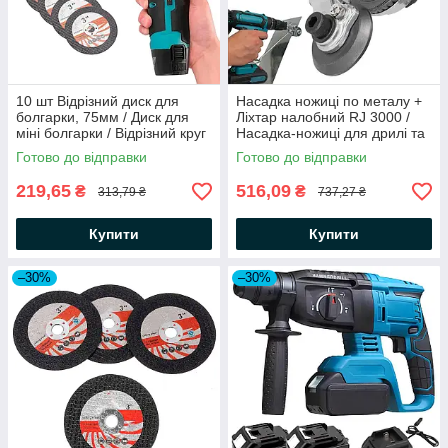
10 шт Відрізний диск для
Насадка ножиці по металу +
болгарки, 75мм / Диск для
Ліхтар налобний RJ 3000 /
міні болгарки / Відрізний круг
Насадка-ножиці для дрилі та
по металу / Диск для УШМ
шуруповерта
Готово до відправки
Готово до відправки
219,65
516,09
₴
₴
313,79 ₴
737,27 ₴
Купити
Купити
–30%
–30%