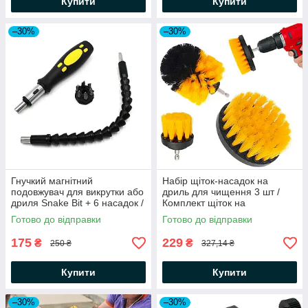
Купити
Купити
–30%
–30%
Гнучкий магнітний
Набір щіток-насадок на
подовжувач для викрутки або
дриль для чищення 3 шт /
дриля Snake Bit + 6 насадок /
Комплект щіток на
Подовжувач для викрутки та
шуруповерт для чищення
Готово до відправки
Готово до відправки
дриля
автомобіля та будинку
175
229
₴
₴
250 ₴
327,14 ₴
Купити
Купити
–30%
–30%