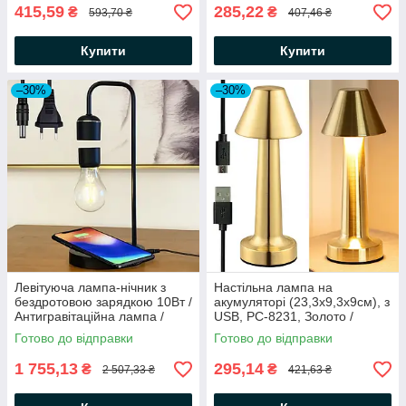
415,59
285,22
₴
₴
593,70 ₴
407,46 ₴
Купити
Купити
–30%
–30%
Левітуюча лампа-нічник з
Настільна лампа на
бездротовою зарядкою 10Вт /
акумуляторі (23,3х9,3х9см), з
Антигравітаційна лампа /
USB, PC-8231, Золото /
Настільний світильник
Декоративний світильник для
Готово до відправки
Готово до відправки
спальні
1 755,13
295,14
₴
₴
2 507,33 ₴
421,63 ₴