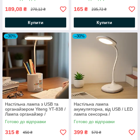
нічник
лампа на стіл
189,08
165
₴
₴
270,12 ₴
235,72 ₴
Купити
Купити
–30%
–30%
Настільна лампа з USB та
Настільна лампа
органайзером Yiteng YT-838 /
акумуляторна, від USB / LED
Лампа органайзер /
лампа сенсорна /
Світильник настільний
Світлодіодна лампа на
Готово до відправки
Готово до відправки
гнучкій ніжці
315
399
₴
₴
450 ₴
570 ₴