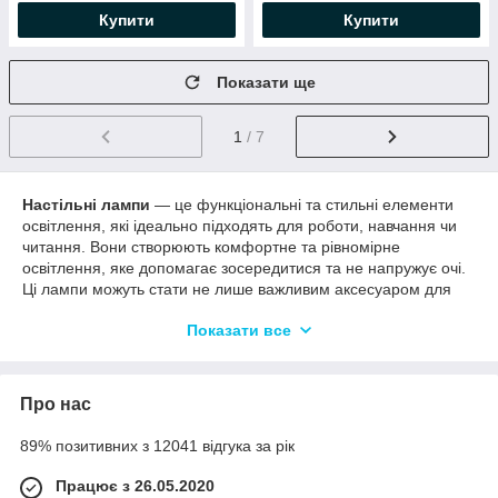
Купити
Купити
Показати ще
1
/ 7
Настільні лампи
— це функціональні та стильні елементи
освітлення, які ідеально підходять для роботи, навчання чи
читання. Вони створюють комфортне та рівномірне
освітлення, яке допомагає зосередитися та не напружує очі.
Ці лампи можуть стати не лише важливим аксесуаром для
вашого робочого місця, але й елегантним доповненням до
Показати все
інтер'єру.
Сучасні настільні лампи пропонують різноманітність
моделей, які можуть бути оснащені регульованою
Про нас
яскравістю, гнучкими штангами та навіть вбудованими USB-
роз'ємами для заряджання пристроїв. Завдяки цьому вони
89% позитивних з 12041 відгука за рік
стають не лише джерелом світла, а й
багатофункціональними помічниками у повсякденному житті.
Працює з 26.05.2020
Настільні лампи відмінно вписуються в будь-які інтер'єри,