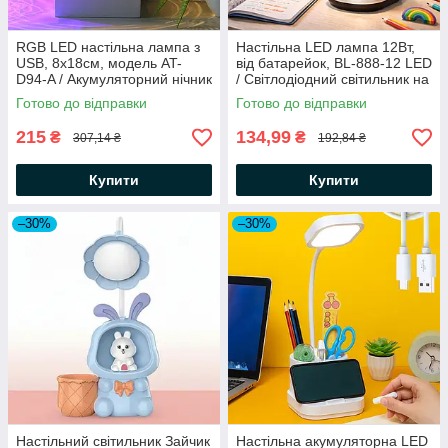
RGB LED настільна лампа з
Настільна LED лампа 12Вт,
USB, 8х18см, модель AT-
від батарейок, BL-888-12 LED
D94-A / Акумуляторний нічник
/ Світлодіодний світильник на
/ Настільний світильник /
стіл / Настільний ліхтар
Готово до відправки
Готово до відправки
Лампа нічник
215
134,99
₴
₴
307,14 ₴
192,84 ₴
Купити
Купити
–30%
–30%
Настільний світильник Зайчик
Настільна акумуляторна LED