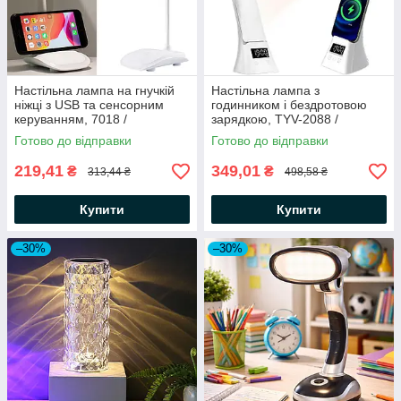
Настільна лампа на гнучкій
Настільна лампа з
ніжці з USB та сенсорним
годинником і бездротовою
керуванням, 7018 /
зарядкою, TYV-2088 /
Світлодіодна лампа / Лед
Складна лампа сенсорна /
Готово до відправки
Готово до відправки
лампа
Світлодіодна лампа
219,41
349,01
₴
₴
313,44 ₴
498,58 ₴
Купити
Купити
–30%
–30%