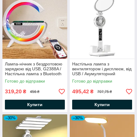
Лампа-нічник з бездротовою
Настільна лампа з
зарядкою від USB, G2388A /
вентилятором і дисплеєм, від
Настільна лампа з Bluetooth
USB / Акумуляторний
колонкою та дискошаром
світильник / LED лампа
Готово до відправки
Готово до відправки
настільна
319,20
495,42
₴
₴
456 ₴
707,75 ₴
Купити
Купити
–30%
–30%