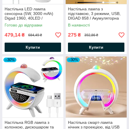
Настільна LED лампа
Настільна лампа з
сенсорна (5W, 3000 mAh)
підставкою, 3 режими, USB,
Digad 1960, 40LED /
DIGAD 858 / Акумуляторна
Акумуляторна лампа з
лампа на стіл / Світильник
Готово до відправки
В наявності
регулюванням яскравості
настільний
479,14
275
₴
₴
684,49 ₴
392,86 ₴
Купити
Купити
–30%
–30%
Настільна RGB лампа з
Настільна смарт-лампа
колонкою, дискошаром та
нічник з проекцією, від USB