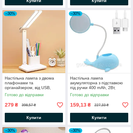
Купити
Купити
–30%
–30%
Настільна лампа з двома
Настільна лампа
плафонами та
акумуляторна з підставкою
органайзером, від USB,
під ручки 400 mAh, 2Вт,
Bailong BL-3302 /
Блакитний / Лед лампа /
Готово до відправки
Готово до відправки
Акумуляторний світильник
Світлодіодна лампа
279
159,13
₴
₴
398,57 ₴
227,33 ₴
Купити
Купити
–30%
–30%