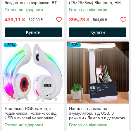
бездротовою зарядкою, BT
(25×25×8см) Bluetooth, HM-
3402 / Розумна лампа нічник
G66 / Безпровідна зарядка
Готово до відправки
Готово до відправки
/ Смарт лампа
439,11
395,28
₴
₴
627,30 ₴
564,69 ₴
Купити
Купити
–30%
–30%
Настільна RGB лампа, з
Настільна лампа на
годинником і колонкою, від
акумуляторі, від USB, 3
USB у вигляді черепашки /
режими / Лампа з підставкою
Лампа нічник / Колонка
для телефону / Світильник
Готово до відправки
Готово до відправки
нічник / Нічник лампа
настільний