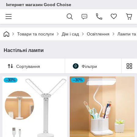
Інтернет магазин Good Choise
Товари та послуги
Дім і сад
Освітлення
Лампи та 
Настільні лампи
Сортування
0
Фільтри
–30%
–30%