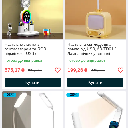
Настільна лампа з
Настільна світлодіодна
вентилятором та RGB
лампа від USB, AB-TD61 /
підсвіткою, USB /
Лампа нічник у вигляді
Світлодіодна LED лампа на
телевізора / Лампа нічник
Готово до відправки
Готово до відправки
акумуляторі
575,17
199,26
₴
₴
821,67 ₴
284,65 ₴
Купити
Купити
–30%
–30%