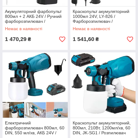
Акумуляторний фарбопульт
Краскопульт акумуляторний
800мл + 2 АКБ 24V / Ручний
1000мл 24V, LY-826 /
фарборозпилювач /
Фарборозпилювач /
Електричний розпилювач
Бездротовий розпилювач
Немає в наявності
Немає в наявності
фарби
1 470,29
1 541,60
₴
₴
Електричний
Краскопульт акумуляторний,
фарборозпилювач 800мл, 60
800мл, 210Вт, 1200мл/хв, 60
DIN, 550 мл/хв, АКБ 24V /
DIN, JK-SG1 / Розпилювач
Акумуляторний
фарби