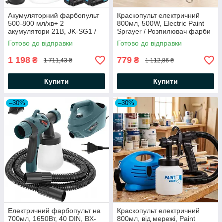
Акумуляторний фарбопульт
Краскопульт електричний
500-800 мл/хв+ 2
800мл, 500W, Electric Paint
акумулятори 21В, JK-SG1 /
Sprayer / Розпилювач фарби
Портативний пульверизатор /
від мережі / Пульверизатор
Готово до відправки
Готово до відправки
Фарборозпилювач
1 198
779
₴
₴
1 711,43 ₴
1 112,86 ₴
Купити
Купити
–30%
–30%
Електричний фарбопульт на
Краскопульт електричний
700мл, 1650Вт, 40 DIN, BX-
800мл, від мережі, Paint