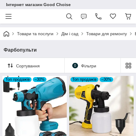
Інтернет магазин Good Choise
Товари та послуги
Дім і сад
Товари для ремонту
Фарбопульти
Сортування
0
Фільтри
Топ продажів
–30%
Топ продажів
–30%