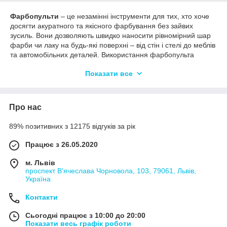
Фарбопульти
– це незамінні інструменти для тих, хто хоче
досягти акуратного та якісного фарбування без зайвих
зусиль. Вони дозволяють швидко наносити рівномірний шар
фарби чи лаку на будь-які поверхні – від стін і стелі до меблів
та автомобільних деталей. Використання фарбопульта
скорочує час роботи та робить результат більш професійним
Показати все
у порівнянні з валиком чи пензлем.
Переваги:
Рівномірне покриття
навіть на складних ділянках.
Про нас
Висока швидкість фарбування
– у кілька разів
швидше за традиційні методи.
89% позитивних з 12175 відгуків за рік
Економія фарби
завдяки точному розпилюванню.
Працює з 26.05.2020
Зручність
– легке керування та можливість
регулювання подачі.
м. Львів
проспект В'ячеслава Чорновола, 103, 79061, Львів,
Багато варіантів
– від простих побутових моделей
Україна
до професійних систем.
Контакти
Сьогодні працює з 10:00 до 20:00
Показати весь графік роботи