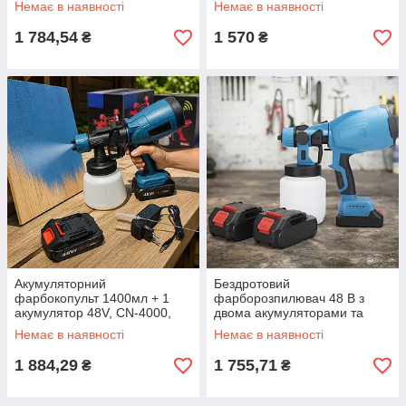
Немає в наявності
Немає в наявності
фарборозпилювач
регульований
1 784,54
1 570
₴
₴
Акумуляторний
Бездротовий
фарбокопульт 1400мл + 1
фарборозпилювач 48 В з
акумулятор 48V, CN-4000,
двома акумуляторами та
Синій / Електрокраскопульт /
регулюванням ширини
Немає в наявності
Немає в наявності
Пульверизатор для фарби
розпилу / Акумуляторний
фарборозпилювач / Пістолет
1 884,29
1 755,71
₴
₴