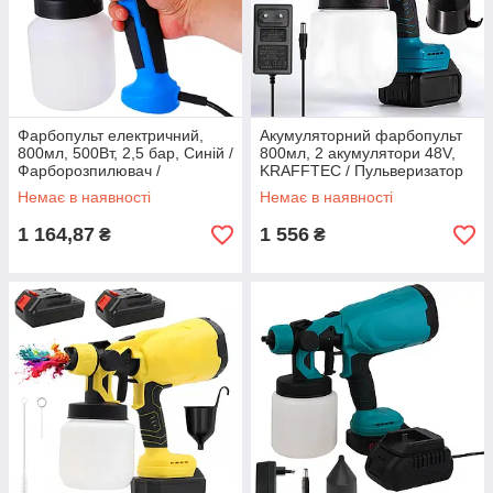
Фарбопульт електричний,
Акумуляторний фарбопульт
800мл, 500Вт, 2,5 бар, Синій /
800мл, 2 акумулятори 48V,
Фарборозпилювач /
KRAFFTEC / Пульверизатор
Фарбовий пістолет
для фарби / Розпилювач
Немає в наявності
Немає в наявності
розпилювач
фарби
1 164,87
1 556
₴
₴