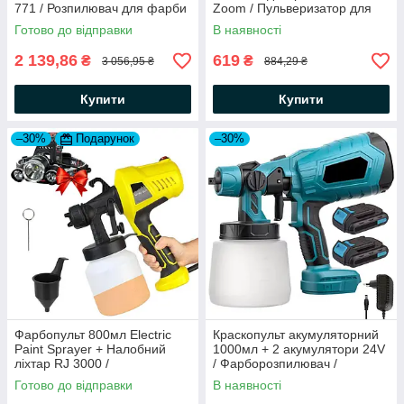
771 / Розпилювач для фарби
Zoom / Пульверизатор для
/ Електрокраскопульт
фарби / Фарборозпилювач
Готово до відправки
В наявності
2 139,86
619
₴
₴
3 056,95 ₴
884,29 ₴
Купити
Купити
–30%
Подарунок
–30%
Фарбопульт 800мл Electric
Краскопульт акумуляторний
Paint Sprayer + Налобний
1000мл + 2 акумулятори 24V
ліхтар RJ 3000 /
/ Фарборозпилювач /
Пульверизатор розпилювач
Бездротовий розпилювач
Готово до відправки
В наявності
фарби