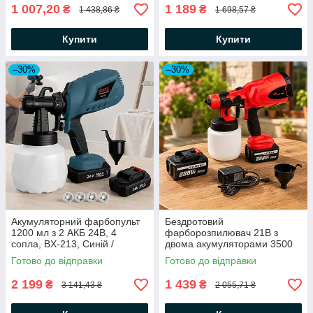
1 007,20
1 189
₴
₴
1 438,86 ₴
1 698,57 ₴
Купити
Купити
–30%
–30%
Акумуляторний фарбопульт
Бездротовий
1200 мл з 2 АКБ 24В, 4
фарборозпилювач 21В з
сопла, BX-213, Синій /
двома акумуляторами 3500
Бездротовий розпилювач
мАч, об’єм 800 мл, червоний
Готово до відправки
Готово до відправки
фарби / Фарборозпилювач
корпус / Акумуляторний
розпилювач /
2 199
1 439
₴
₴
3 141,43 ₴
2 055,71 ₴