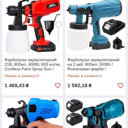
Фарбопульт акумуляторний
Фарбопульт акумуляторний
21В, 800мл, 400Вт, 650 мл/хв,
на 2 акб, 800мл, 550Вт /
Cordless Paint Spray Gun /
Розпилювач фарби /
Електричний фарбопульт
Електричний фарбопульт
Немає в наявності
Немає в наявності
1 469,43
1 592,18
₴
₴