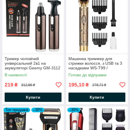
Тример чоловічий
Машинка триммер для
універсальний 2в1 на
стрижки волосся, з USB та 3
акумуляторі Geemy GM-3112
насадками WS-T99 /
/ Тример для гоління
Акумуляторна машинка для
В наявності
Готово до відправки
вусів та бороди
219
195,10
₴
₴
312,86 ₴
278,71 ₴
Купити
Купити
Топ продажів
–30%
–30%