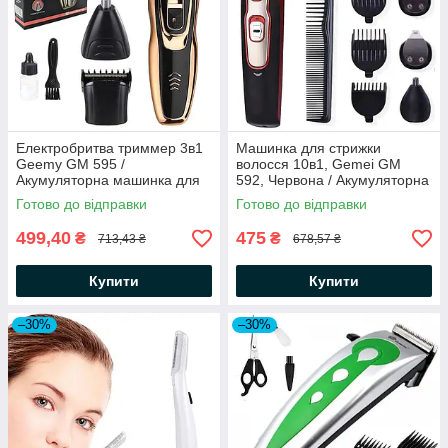
Електробритва триммер 3в1
Машинка для стрижки
Geemy GM 595 /
волосся 10в1, Gemei GM
Акумуляторна машинка для
592, Червона / Акумуляторна
стрижки / Бритва шейвер
бритва-триммер для стрижки
Готово до відправки
Готово до відправки
волосся
499,40
475
₴
₴
713,43 ₴
678,57 ₴
Купити
Купити
–30%
–30%