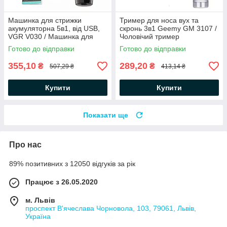
Машинка для стрижки
Тример для носа вух та
акумуляторна 5в1, від USB,
скронь 3в1 Geemy GM 3107 /
VGR V030 / Машинка для
Чоловічий тример
стрижки волосся / Тример
акумуляторний
Готово до відправки
Готово до відправки
для бороди
355,10
289,20
₴
₴
507,29 ₴
413,14 ₴
Купити
Купити
Показати ще
Про нас
89% позитивних з 12050 відгуків за рік
Працює з 26.05.2020
м. Львів
проспект В'ячеслава Чорновола, 103, 79061, Львів,
Україна