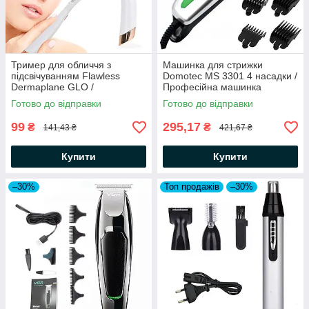
Тример для обличчя з
Машинка для стрижки
підсвічуванням Flawless
Domotec MS 3301 4 насадки /
Dermaplane GLO /
Професійна машинка
Портативний жіночий міні
волосся
Готово до відправки
Готово до відправки
тример
99
295,17
₴
₴
141,43 ₴
421,67 ₴
Купити
Купити
–30%
Топ продажів
–30%