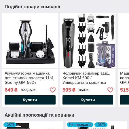
Подібні товари компанії
Акумуляторна машинка
Чоловічий триммер 11в1,
Маши
для стрижки волосся 11в1
Kemei KM 600 /
воло
Geemy GM-562 /
Універсальна машинка
GM-6
Бездротовий триммер для
для стрижки волосся /
акум
649
595
515
₴
₴
927,15 ₴
850 ₴
волосся та бороди
Бритва-триммер
Трим
акумуляторний
Купити
Купити
Акційні пропозиції та новинки
–30%
Топ продажів
–30%