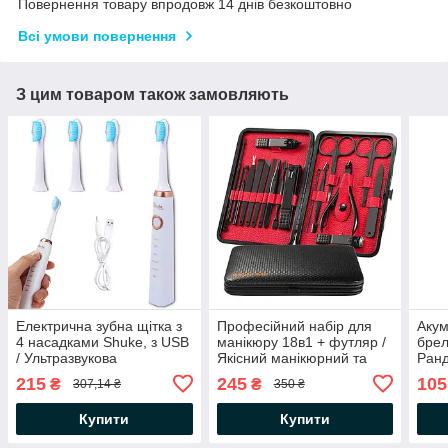
Повернення товару впродовж 14 днів безкоштовно
Всі умови повернення
З цим товаром також замовляють
Електрична зубна щітка з
Професійний набір для
Акум
4 насадками Shuke, з USB
манікюру 18в1 + футляр /
брел
/ Ультразвукова
Якісний манікюрний та
Ранд
акумуляторна щітка для
педикюрний набір
елек
215
245
105
₴
₴
307,14 ₴
350 ₴
зубів
міні
Купити
Купити