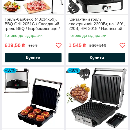
Гриль-барбекю (48х34х59),
Контактний гриль
BBQ Grill 2051С / Складаний
електричний 2200Вт, на 180°,
гриль BBQ / Барбекюшниця /
220В, HM-3018 / Настільний
Гриль для дому / Мангал
електрогриль / Міні гриль для
Готово до відправки
Готово до відправки
дому
619,50
1 545
₴
₴
885 ₴
2 207,14 ₴
Купити
Купити
–30%
–30%