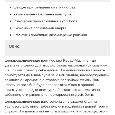
Швидке приготування смачних страв.
Автоматичне обертання шампурів.
Рівномірне прожарювання з усіх боків.
Економічне споживання енергії.
Ефектне і практичне дизайнерське рішення.
Опис:
Електрошашличниця вертикальна Kebab Machine - це
ідеальне рішення для тих, хто бажає насолодитися смачним
шашликом прямо у себе вдома. З її допомогою ви зможете
приготувати до 6 шампурів за 20-30 хвилин, насолоджуючись
соковитою і ароматною стравою без зайвих зусиль. Вам
навіть не потрібно буде перевертати м'ясо в процесі
приготування, адже шампури обертаються автоматично,
забезпечуючи рівномірне прожарювання з усіх боків.
Електрошашличниця виготовлена з неіржавкої сталі та
харчового алюмінію, забезпечуючи надійність і довгий термін
служби. З її допомогою не тільки шашлик, а й реберця, овочі,