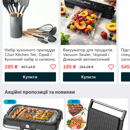
Набір кухонного приладдя
Вакууматор для продуктів
Підс
12шт Kitchen Set, Сірий /
Vacuum Sealer, Чорний /
спец
Кухонний набір із силікону
Домашній автоматичний
caro
та дерева з підставкою
вакуумний пакувальник
Орга
285
185
545
₴
₴
407,14 ₴
264,28 ₴
обер
при
Купити
Купити
Акційні пропозиції та новинки
–30%
–30%