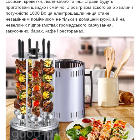
сосиски, креветки, люля-кебаб та інші страви будуть
приготовані швидко і смачно. З розігрівом всього за 5 хвилин і
потужністю 1000 Вт, ця електрошашличниця стане
незамінним помічником не тільки в домашній кухні, а й на
невеликих підприємствах громадського харчування,
закусочних, барах, кафе і ресторанах.