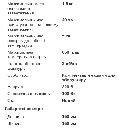
Максимальна маса
1.5 кг
одночасного
завантаження
Максимальний час
40 хв
приготування при повному
завантаженні
Максимальний час
5 хв
розігріву до робочої
температури
Максимальна
650 град.
температура нагріву
Частота обертання
2 об/хв
шампурів
Особливості
Комплектація чашами для
збору жиру
Напруга
220 В
Споживана потужність
100 Вт
Стан
Новий
Габаритні розміри
Довжина
150 мм
Ширина
150 мм