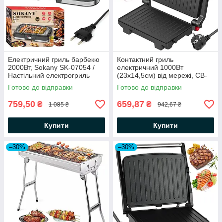
Електричний гриль барбекю
Контактний гриль
2000Вт, Sokany SK-07054 /
електричний 1000Вт
Настільний електрогриль
(23х14,5см) від мережі, CB-
відкритий / Бездимний гриль
1081 / Електрогриль /
Готово до відправки
Готово до відправки
Притискний гриль для дому
759,50
659,87
₴
₴
1 085 ₴
942,67 ₴
Купити
Купити
–30%
–30%