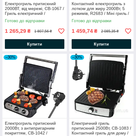
Електрогриль притискний
Контактний електрогриль з
2000ВТ, від мережі, CB-1067 /
лотком для жиру 2000Вт, 5
Гриль електричний /
режимів, R2683 / Міні гриль /
Контактний гриль
Електричний гриль для дому
Готово до відправки
Готово до відправки
1 265,29
1 459,74
₴
₴
1 807,56 ₴
2 085,35 ₴
Купити
Купити
–30%
–30%
Електрогриль притискний
Електричний гриль
2000Вт, з антипригарним
притискний 2500Вт, СВ-1083 /
покриттям, СВ-1042 /
Контактний гриль для дому /