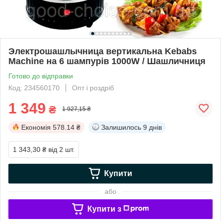
Электрошашлычница вертикальна Kebabs
Machine на 6 шампурів 1000W / Шашличниця
Готово до відправки
Код: 234560170
Опт і роздріб
1 349
₴
1 927,15 ₴
Економія
578.14 ₴
Залишилось
9 днів
1 343,30 ₴
від 2 шт.
Купити
або
Купити з