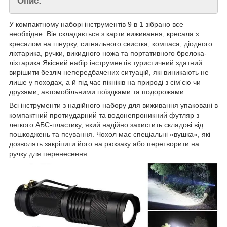
Опис:
У компактному наборі інструментів 9 в 1 зібрано все
необхідне. Він складається з карти виживання, кресала з
кресалом на шнурку, сигнального свистка, компаса, діодного
ліхтарика, ручки, викидного ножа та портативного брелока-
ліхтарика.Якісний набір інструментів туристичний здатний
вирішити безліч непередбачених ситуацій, які виникають не
лише у походах, а й під час пікніків на природі з сім'єю чи
друзями, автомобільними поїздками та подорожами.
Всі інструменти з надійного набору для виживання упаковані в
компактний протиударний та водонепроникний футляр з
легкого АБС-пластику, який надійно захистить складові від
пошкоджень та псування. Чохол має спеціальні «вушка», які
дозволять закріпити його на рюкзаку або перетворити на
ручку для перенесення.