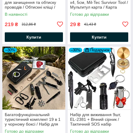
для зачищення та обтиску
х4, 5см, Mil-Tec Survivor Tool /
проводів / Обтискні кліщі /
Мультитул карта / Карта
Кліщі для зняття ізоляції
виживання
В наявності
Готово до відправки
219
29
₴
₴
312,86 ₴
41,43 ₴
Купити
Купити
–30%
–30%
Подарунок
Багатофункціональний
Набір для виживання 9шт,
туристичний комплект 19 в 1
EL-2381 + Вічний сірник /
у чорному боксі / Набір для
Тактичний SOS набір
виживання / Туристичний
інструментів для
Готово до відправки
Готово до відправки