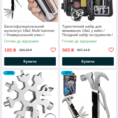
Багатофункціональний
Туристичний набір для
мультитул 18в1 Multi hammer
виживання 14в1 у кейсі /
/ Универсальний ключ /
Похідний набір інструментів /
Складний мультитул з
Комплект для виживання в
Готово до відправки
Готово до відправки
молотком
лісі
185
565
₴
₴
264,28 ₴
807,14 ₴
Купити
Купити
–30%
–30%