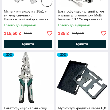
Мультитул викрутка 18в1 у
Багатофункціональний ключ
вигляді сніжинки /
мультитул з молотком Multi
Кишеньковий набір ключів /
hammer 18 / Універсальний
Викрутка, Шестигранник,
інструмент
Готово до відправки
Готово до відправки
Гайковий ключ
115,50
185
₴
₴
165 ₴
264,28 ₴
Купити
Купити
–30%
–30%
Багатофункціональні кліщі
Мультитул кредитна карта 6,8