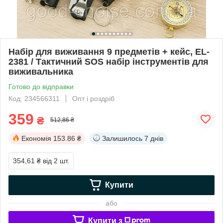
Набір для виживання 9 предметів + кейс, EL-
2381 / Тактичний SOS набір інструментів для
виживальника
Готово до відправки
Код: 234566311
Опт і роздріб
359
₴
512,86 ₴
Економія
153.86 ₴
Залишилось
7 днів
354,61 ₴
від 2 шт.
Купити
або
Купити з