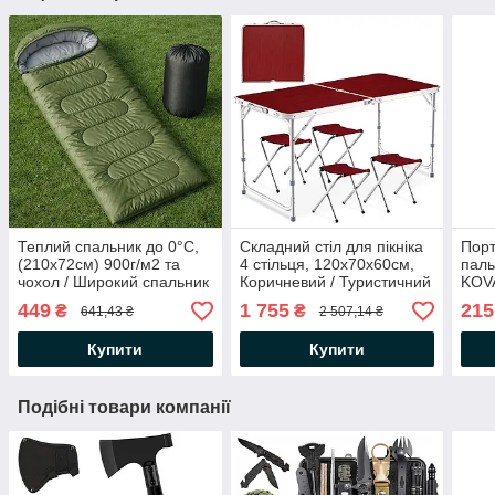
Теплий спальник до 0°C,
Складний стіл для пікніка
Порт
(210х72см) 900г/м2 та
4 стільця, 120х70х60см,
паль
чохол / Широкий спальник
Коричневий / Туристичний
KOVA
з капюшоном / Зимовий
стіл розкладний / Стіл для
плит
449
1 755
215
₴
₴
641,43 ₴
2 507,14 ₴
спальний мішок ковдра
кемпінгу
Купити
Купити
Подібні товари компанії