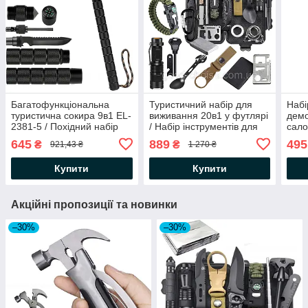
Багатофункціональна
Туристичний набір для
Набі
туристична сокира 9в1 EL-
виживання 20в1 у футлярі
демо
2381-5 / Похідний набір
/ Набір інструментів для
сало
для виживання / Сокира в
кемпінгу
Інст
645
889
495
₴
₴
921,43 ₴
1 270 ₴
чохлі
знят
Купити
Купити
Акційні пропозиції та новинки
–30%
–30%