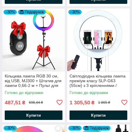
–30%
Подарунок
–30%
Кільцева лампа RGB 30 см,
Світлодіодна кільцева лампа
від USB, MJ300 + Штатив для
преміум класу SLP-G63
лампи 0,66-2 м + Пульт для
(55см) з 3 кріпленнями /
селфи
Велика LED лампа для
Готово до відправки
Готово до відправки
блогерів
487,51
1 305,50
₴
₴
696,44 ₴
1 865 ₴
Купити
Купити
–30%
–30%
Подарунок