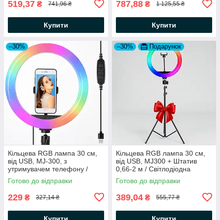
519,37
787,88
₴
₴
741,96 ₴
1 125,55 ₴
Купити
Купити
–30%
–30%
Подарунок
Кільцева RGB лампа 30 см,
Кільцева RGB лампа 30 см,
від USB, MJ-300, з
від USB, MJ300 + Штатив
утримувачем телефону /
0,66-2 м / Світлодіодна
Світлодіодна LED лампа
лампа для селфі
Готово до відправки
Готово до відправки
кільце для фото
229
389,04
₴
₴
327,14 ₴
555,77 ₴
Купити
Купити