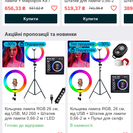
лампи + Мікрофон K8 /
Штатив для лампи 0,66-2
Штат
Кольорова лампа для
м / LED лампа для фото
Світ
656,33
519,37
389
₴
₴
937,62 ₴
741,96 ₴
фото та відео
селф
Купити
Купити
Акційні пропозиції та новинки
–30%
Подарунок
Топ продажів
–30%
Подарунок
Кільцева лампа RGB 26 см,
Кільцева лампа RGB, 26 см,
від USB, MJ 260 + Штатив
від USB + Штатив для лампи
для лампи 0,66-2 м / LED
0,66-2 м + Пульт для селфі
лампа для фото
Bluetooth
Готово до відправки
В наявності