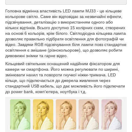
Головна відмінна властивість LED лампи MJ33 - це кільцеве
кольорове світло. Саме він відповідає за незвичайні ефекти,
підсвічування, деталізацію з використанням одного або
кількох відтінків. Всього доступно 15 колірних схем, створених
на основі 6 кольорів, крім білого. Світлодіодна кільцева лампа
дозволяє правильно підібрати освітлення для фотографій чи
відео. Завдяки RGB підсвічування біля лампи повз стандартне
освітлення є змішане (різнокольорове), що дозволяє робити
дивовижні знімки та гарне відео.
Кільцевий світильник оснащений надійним фіксатором для
камери чи смартфона. Його можна регулювати по ширині,
змінювати нахил та повороти гнучкої ніжки-тримача. LED
кільце, що підключається до джерела живлення через
стандартний USB кабель, що дає можливість його підключати
до power bank, комп'ютера, ноутбука і т.д.