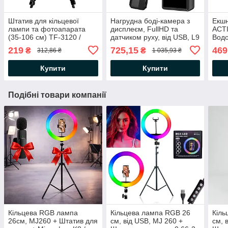
Штатив для кільцевої
Нагрудна боді-камера з
Екшн
лампи та фотоапарата
дисплеєм, FullHD та
ACT
(35-106 см) TF-3120 /
датчиком руху, від USB, L9
Вод
Трипод для телефону
/ Бездротова міні-камера
каме
219
725,15
469
₴
₴
312,86 ₴
1 035,93 ₴
на груди
набо
бок
Купити
Купити
Подібні товари компанії
Кільцева RGB лампа
Кільцева лампа RGB 26
Кіль
26см, MJ260 + Штатив для
см, від USB, MJ 260 +
см, 