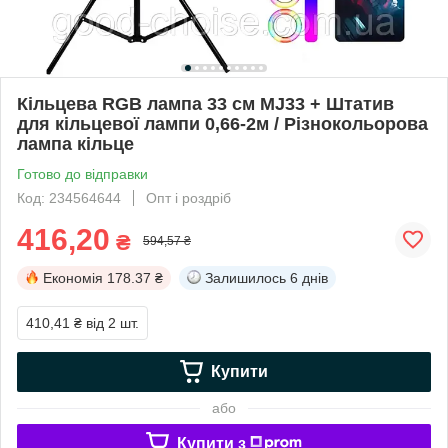
Кільцева RGB лампа 33 см MJ33 + Штатив
для кільцевої лампи 0,66-2м / Різнокольорова
лампа кільце
Готово до відправки
Код: 234564644
Опт і роздріб
416,20
₴
594,57 ₴
Економія
178.37 ₴
Залишилось
6 днів
410,41 ₴
від 2 шт.
Купити
або
Купити з