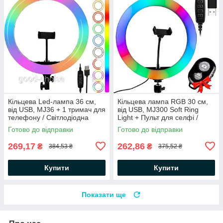
Кільцева Led-лампа 36 см,
Кільцева лампа RGB 30 см,
від USB, MJ36 + 1 тримач для
від USB, MJ300 Soft Ring
телефону / Світлодіодна
Light + Пульт для селфі /
лампа RGB для фото та
Світлодіодна лампа
Готово до відправки
Готово до відправки
відео
269,17
262,86
₴
₴
384,53 ₴
375,52 ₴
Купити
Купити
Показати ще