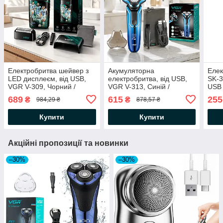
Електробритва шейвер з
Акумуляторна
Еле
LED дисплеєм, від USB,
електробритва, від USB,
SK-3
VGR V-309, Чорний /
VGR V-313, Синій /
USB 
Чоловіча акумуляторна
Електрична бритва
трим
689
615
255
₴
₴
984,29 ₴
878,57 ₴
бритва / Бритва
чоловіча / Роторна
Трим
електрична
електробритва для
бор
Купити
Купити
стрижки бороди
Акційні пропозиції та новинки
–30%
–30%