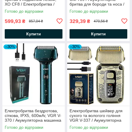
XO CF8 / Електробритва /
бритва для бороди та носа /
Машинка для гоління
Бездротовий триммер для
Готово до відправки
Готово до відправки
гоління
599,93
329,39
₴
₴
857,04 ₴
470,56 ₴
Купити
Купити
–30%
–30%
Електробритва бездротова,
Електробритва шейвер для
сіткова, IPX5, 600мАг, VGR V-
сухого та вологого гоління
370 / Акумуляторна машинка
VGR V-337 / Акумуляторна
для гоління
бритва / Бритва електрична
Готово до відправки
Готово до відправки