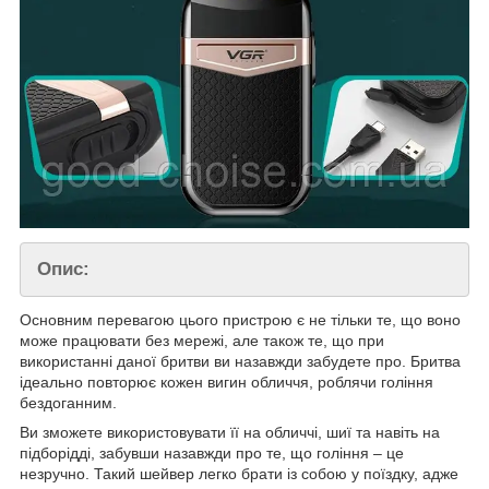
Опис:
Основним перевагою цього пристрою є не тільки те, що воно
може працювати без мережі, але також те, що при
використанні даної бритви ви назавжди забудете про. Бритва
ідеально повторює кожен вигин обличчя, роблячи гоління
бездоганним.
Ви зможете використовувати її на обличчі, шиї та навіть на
підборідді, забувши назавжди про те, що гоління – це
незручно. Такий шейвер легко брати із собою у поїздку, адже