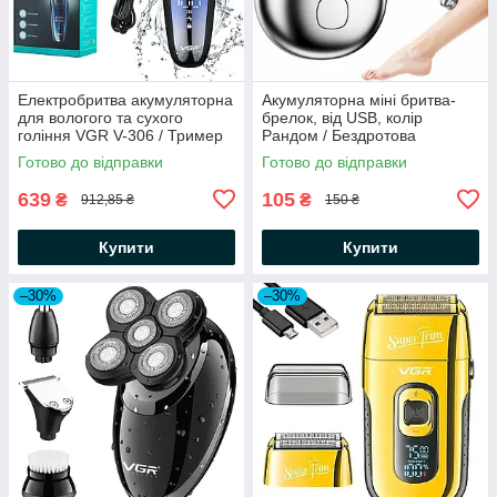
Електробритва акумуляторна
Акумуляторна міні бритва-
для вологого та сухого
брелок, від USB, колір
гоління VGR V-306 / Тример
Рандом / Бездротова
для бороди
електробритва / Роторна міні
Готово до відправки
Готово до відправки
бритва
639
105
₴
₴
912,85 ₴
150 ₴
Купити
Купити
–30%
–30%