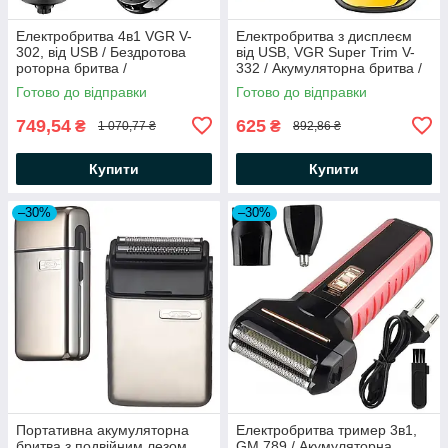
Електробритва 4в1 VGR V-
Електробритва з дисплеєм
302, від USB / Бездротова
від USB, VGR Super Trim V-
роторна бритва /
332 / Акумуляторна бритва /
Акумуляторна бритва для
Бритва шейвер для гоління
Готово до відправки
Готово до відправки
обличчя
749,54
625
₴
₴
1 070,77 ₴
892,86 ₴
Купити
Купити
–30%
–30%
Портативна акумуляторна
Електробритва тример 3в1,
бритва з подвійним лезом,
GM 789 / Акумуляторна