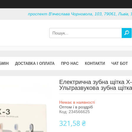
проспект В'ячеслава Чорновола, 103, 79061, Львів, 
БМІН
ДОСТАВКА І ОПЛАТА
ПРО НАС
КОНТАКТИ
ЧАТ БОТ
Електрична зубна щітка Х-
Ультразвукова зубна щітк
Немає в наявності
Оптом і в роздріб
Код:
234566625
321,58 ₴