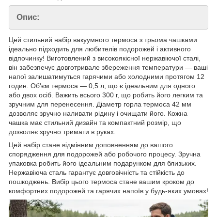
Опис:
Цей стильний набір вакуумного термоса з трьома чашками
ідеально підходить для любителів подорожей і активного
відпочинку! Виготовлений з високоякісної нержавіючої сталі,
він забезпечує довготривале збереження температури — ваші
напої залишатимуться гарячими або холодними протягом 12
годин. Об'єм термоса — 0,5 л, що є ідеальним для одного
або двох осіб. Важить всього 300 г, що робить його легким та
зручним для перенесення. Діаметр горла термоса 42 мм
дозволяє зручно наливати рідину і очищати його. Кожна
чашка має стильний дизайн та компактний розмір, що
дозволяє зручно тримати в руках.
Цей набір стане відмінним доповненням до вашого
спорядження для подорожей або робочого процесу. Зручна
упаковка робить його ідеальним подарунком для близьких.
Нержавіюча сталь гарантує довговічність та стійкість до
пошкоджень. Вибір цього термоса стане вашим кроком до
комфортних подорожей та гарячих напоїв у будь-яких умовах!