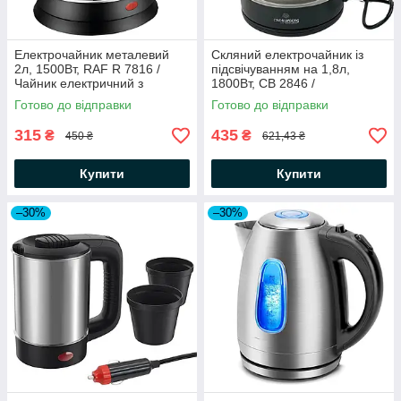
Електрочайник металевий
Скляний електрочайник із
2л, 1500Вт, RAF R 7816 /
підсвічуванням на 1,8л,
Чайник електричний з
1800Вт, CB 2846 /
нержавіючої сталі
Електричний чайник
Готово до відправки
Готово до відправки
дисковий
315
435
₴
₴
450 ₴
621,43 ₴
Купити
Купити
–30%
–30%