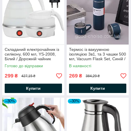
Складаний електрочайник із
Термос із вакуумною
силікону, 600 мл, YS-2008,
ізоляцією 3в1, та 3 чашки 500
Білий / Дорожній чайник
мл, Vacuum Flask Set, Синій /
електричний
Подарунковий набір термос
Готово до відправки
В наявності
та 3 чашки
299
269
₴
₴
427,15 ₴
384,29 ₴
Купити
Купити
–30%
–30%