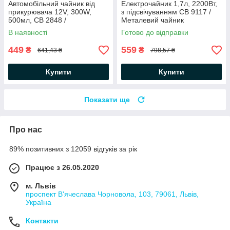
Автомобільний чайник від
Електрочайник 1,7л, 2200Вт,
прикурювача 12V, 300W,
з підсвічуванням CB 9117 /
500мл, СВ 2848 /
Металевий чайник
Електрочайник з нержавіючої
електричний
В наявності
Готово до відправки
сталі
449
559
₴
₴
641,43 ₴
798,57 ₴
Купити
Купити
Показати ще
Про нас
89% позитивних з 12059 відгуків за рік
Працює з 26.05.2020
м. Львів
проспект В'ячеслава Чорновола, 103, 79061, Львів,
Україна
Контакти