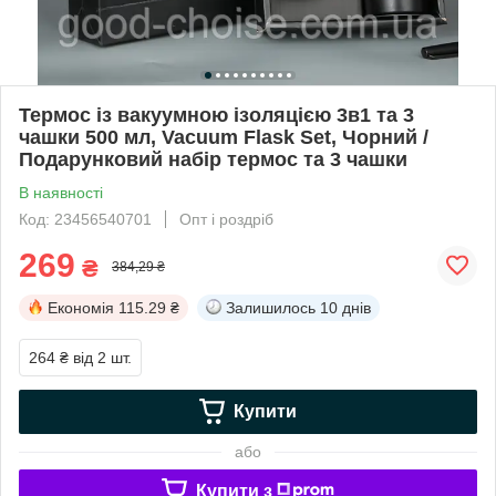
Термос із вакуумною ізоляцією 3в1 та 3
чашки 500 мл, Vacuum Flask Set, Чорний /
Подарунковий набір термос та 3 чашки
В наявності
Код: 23456540701
Опт і роздріб
269
₴
384,29 ₴
Економія
115.29 ₴
Залишилось
10 днів
264 ₴
від 2 шт.
Купити
або
Купити з