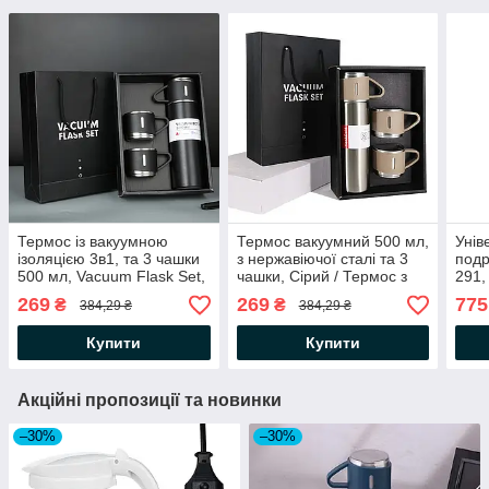
Термос із вакуумною
Термос вакуумний 500 мл,
Унів
ізоляцією 3в1, та 3 чашки
з нержавіючої сталі та 3
подр
500 мл, Vacuum Flask Set,
чашки, Сірий / Термос з
291,
Чорний / Подарунковий
ізоляційним кухлем
Бага
269
269
775
₴
₴
384,29 ₴
384,29 ₴
набір термос та 3 чашки
кухо
бле
Купити
Купити
Акційні пропозиції та новинки
–30%
–30%