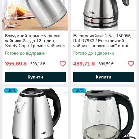
Вакуумний термос у формі
Електрочайник 1,5л, 1500W,
чайника 2л, до 12 годин,
Raf R7963 / Електричний
Safety Cap / Тремос-чайник із
чайник з нержавіючої сталі
ручкою / Термокувшин для
Готово до відправки
Готово до відправки
чаю
355,69
489,71
₴
₴
508,13 ₴
699,59 ₴
Купити
Купити
–30%
–30%