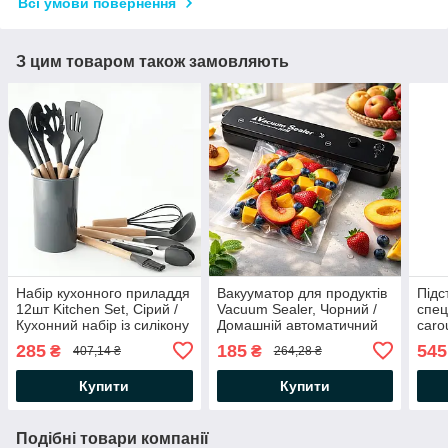
Всі умови повернення
З цим товаром також замовляють
Набір кухонного приладдя
Вакууматор для продуктів
Підс
12шт Kitchen Set, Сірий /
Vacuum Sealer, Чорний /
спец
Кухонний набір із силікону
Домашній автоматичний
caro
та дерева з підставкою
вакуумний пакувальник
Орга
285
185
545
₴
₴
407,14 ₴
264,28 ₴
обер
при
Купити
Купити
Подібні товари компанії