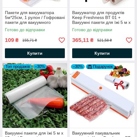
Пакети для вакууматора
Вакууматор для продуктів
5м*25см, 1 рулон / Гофровані
Keep Freshness BT 01 +
пакети для вакуумного
Вакуумні пакети для їжі 5 м х
пакувальника / Вакуумні
25 см
Готово до відправки
Готово до відправки
пакети
109
365,11
₴
₴
155,71 ₴
521,58 ₴
Купити
Купити
Топ продажів
–30%
–30%
Подарунок
Вакуумні пакети для їжі 5 м х
Вакуумний пакувальник