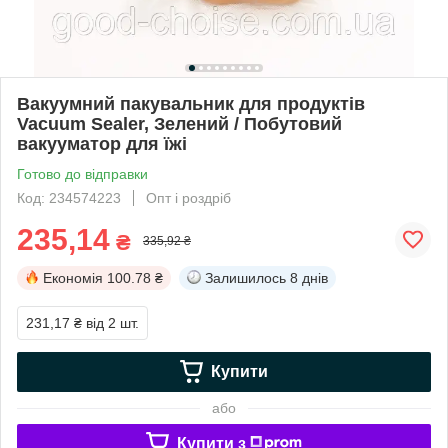
Вакуумний пакувальник для продуктів
Vacuum Sealer, Зелений / Побутовий
вакууматор для їжі
Готово до відправки
Код: 234574223
Опт і роздріб
235,14
₴
335,92 ₴
Економія
100.78 ₴
Залишилось
8 днів
231,17 ₴
від 2 шт.
Купити
або
Купити з