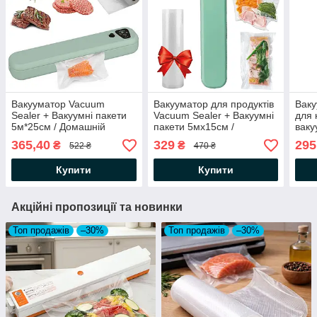
Вакууматор Vacuum
Вакууматор для продуктів
Ваку
Sealer + Вакуумні пакети
Vacuum Sealer + Вакуумні
для 
5м*25см / Домашній
пакети 5мх15см /
ваку
вакуумний пакувальник
Домашній вакуумний
Ваку
365,40
329
295
₴
₴
522 ₴
470 ₴
для продуктів
пакувальник
Купити
Купити
Акційні пропозиції та новинки
Топ продажів
–30%
Топ продажів
–30%