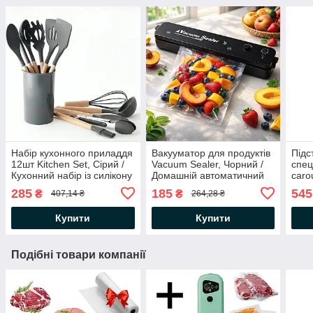
Набір кухонного приладдя
Вакууматор для продуктів
Підс
12шт Kitchen Set, Сірий /
Vacuum Sealer, Чорний /
спец
Кухонний набір із силікону
Домашній автоматичний
caro
та дерева з підставкою
вакуумний пакувальник
Орга
285
185
545
₴
₴
407,14 ₴
264,28 ₴
обер
при
Купити
Купити
Подібні товари компанії