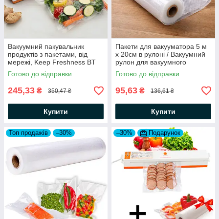
Вакуумний пакувальник
Пакети для вакууматора 5 м
продуктів з пакетами, від
х 20см в рулоні / Вакуумний
мережі, Keep Freshness BT
рулон для вакуумного
01 / Побутовий вакууматор
пакувальника / Вакуумні
Готово до відправки
Готово до відправки
для їжі
пакети для їжі
245,33
95,63
₴
₴
350,47 ₴
136,61 ₴
Купити
Купити
Топ продажів
–30%
–30%
Подарунок