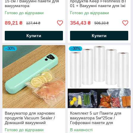
15 см / Вакуумні пакети для
продуктів Keep Freshness BT
вакууматора
01 + Вакуумні пакети для їжі
5 м х 20 см
Готово до відправки
Готово до відправки
89,21
354,43
₴
₴
127,44 ₴
506,33 ₴
Купити
Купити
–30%
–30%
Вакууматор для харчових
Комплект 5 шт Пакети для
продуктів Vacuum Sealer /
вакууматора 5м*25см /
Домашній вакуумний
Гофровані пакети для
пакувальник / Кухонний
вакуумного пакувальника
Готово до відправки
В наявності
вакууматор