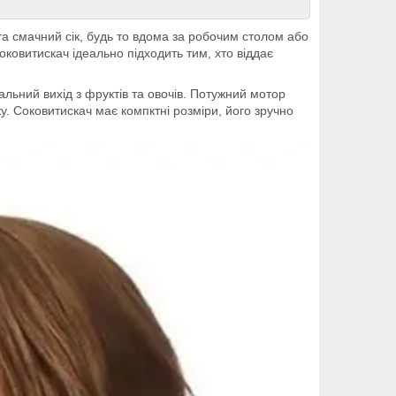
та смачний сік, будь то вдома за робочим столом або
оковитискач ідеально підходить тим, хто віддає
ьний вихід з фруктів та овочів. Потужний мотор
. Соковитискач має компктні розміри, його зручно