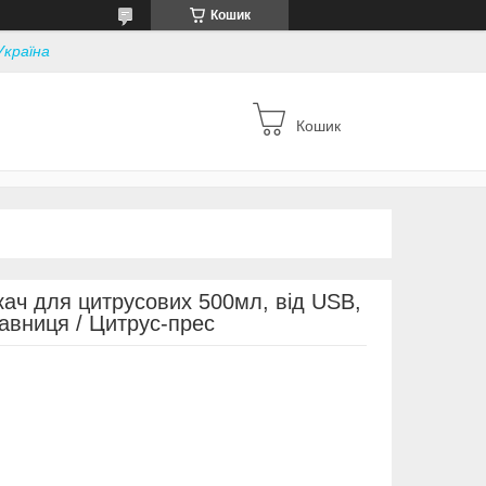
Кошик
Україна
Кошик
ач для цитрусових 500мл, від USB,
авниця / Цитрус-прес