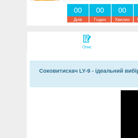
0
0
0
0
0
0
Днів
Годин
Хвилин
Опис
Соковитискач LY-9 - ідеальний виб