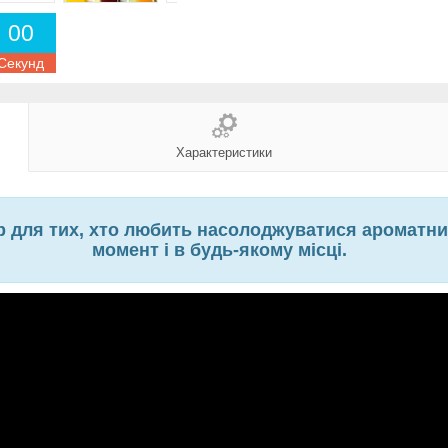
0
0
Секунд
Характеристики
ір для тих, хто любить насолоджуватися ароматн
момент і в будь-якому місці.