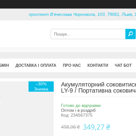
проспект В'ячеслава Чорновола, 103, 79061, Львів, 
БМІН
ДОСТАВКА І ОПЛАТА
ПРО НАС
КОНТАКТИ
ЧАТ БОТ
Акумуляторний соковитиск
–30%
LY-9 / Портативна сокович
Готово до відправки
Оптом і в роздріб
Код:
234567375
349,27 ₴
498,96 ₴