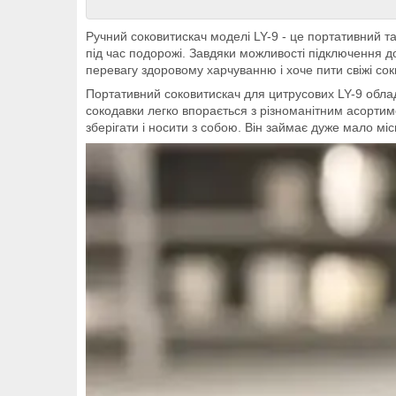
Ручний соковитискaч моделі LY-9 - це портативний та
під час подорожі. Завдяки можливості підключення до
перевагу здоровому харчуванню і хоче пити свіжі сок
Портативний соковитискaч для цитрусових LY-9 обла
сокодавки легко впорається з різноманітним асортим
зберігати і носити з собою. Він займає дуже мало міс