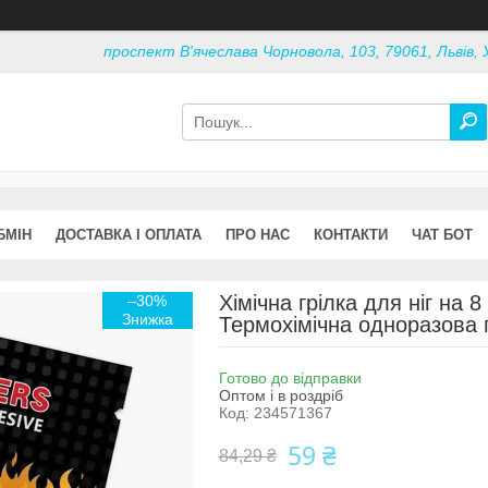
проспект В'ячеслава Чорновола, 103, 79061, Львів, 
БМІН
ДОСТАВКА І ОПЛАТА
ПРО НАС
КОНТАКТИ
ЧАТ БОТ
Хімічна грілка для ніг на 8
–30%
Термохімічна одноразова г
Готово до відправки
Оптом і в роздріб
Код:
234571367
59 ₴
84,29 ₴