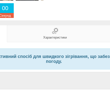
0
0
Секунд
Характеристики
ективний спосіб для швидкого зігрівання, що заб
погоду.