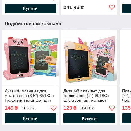
тарілка
навч
241,43
₴
Купити
Подібні товари компанії
Дитячий планшет для
Дитячий планшет для
Пла
малювання (6,5") 6518С /
малювання (9") 9018С /
10",
Графічний планшет для
Електронний планшет
Чорн
дітей / Електронний
дитячий / Графічний
граф
149
129
135
₴
₴
212,86 ₴
184,28 ₴
планшет дитячий
планшет для дітей
малю
Купити
Купити