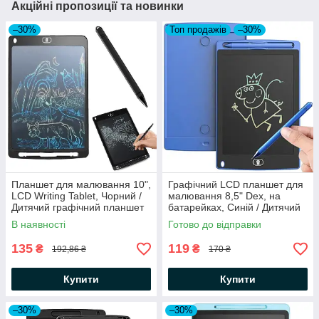
Акційні пропозиції та новинки
–30%
Топ продажів
–30%
Планшет для малювання 10",
Графічний LCD планшет для
LCD Writing Tablet, Чорний /
малювання 8,5" Dex, на
Дитячий графічний планшет
батарейках, Синій / Дитячий
для малювання зі стилусом
планшет для малювання
В наявності
Готово до відправки
135
119
₴
₴
192,86 ₴
170 ₴
Купити
Купити
–30%
–30%