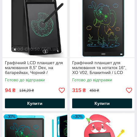
Графічний LCD планшет для
Графічний планшет для
малювання 8,5" Dex, на
малювання та нотаток 16",
батарейках, Чорний /
XO V02, Блакитний / LCD
Дитячий планшет для
планшет зі стілусом
Готово до відправки
Готово до відправки
малювання
94
315
₴
₴
134,29 ₴
450 ₴
Купити
Купити
–30%
–30%