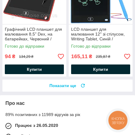
Графічний LCD планшет для
LCD планшет для
малювання 8,5" Dex, на
малювання 12" зі стілусом,
батарейках, Червоний /
Writing Tablet, Синій /
Дитячий планшет для
Графічний планшет для
Готово до відправки
Готово до відправки
малювання
малювання
94
165,11
₴
₴
134,29 ₴
235,87 ₴
Купити
Купити
Показати ще
Про нас
89% позитивних з 11989 відгуків за рік
КНОПКА
ЗВ'ЯЗКУ
Працює з 26.05.2020