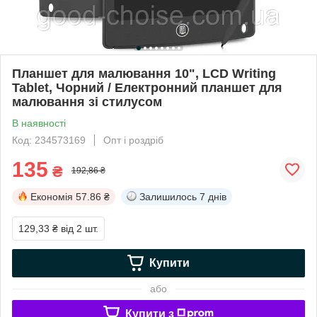
Планшет для малювання 10", LCD Writing
Tablet, Чорний / Електронний планшет для
малювання зі стилусом
В наявності
Код: 234573169
Опт і роздріб
135
₴
192,86 ₴
Економія
57.86 ₴
Залишилось
7 днів
129,33 ₴
від 2 шт.
Купити
або
Купити з