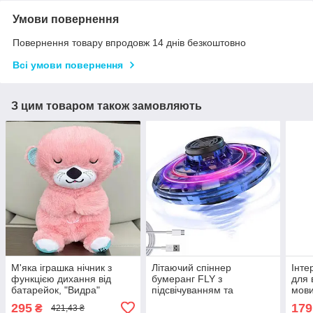
Умови повернення
Повернення товару впродовж 14 днів безкоштовно
Всі умови повернення
З цим товаром також замовляють
М'яка іграшка нічник з
Літаючий спіннер
Інте
функцією дихання від
бумеранг FLY з
для 
батарейок, "Видра"
підсвічуванням та
мови
33,5см, Рожевий / Дитячий
зарядкою від USB, Синій /
Блак
295
179
₴
421,43 ₴
нічник /Нічник іграшка
Іграшка для дітей літаюча
розв