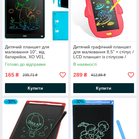
Дитячий планшет для
Дитячий графічний планшет
малювання 10", від
для малювання 8,5" + стілус /
батарейок, XO V01,
LCD планшет із стілусом /
Блакитний / LCD-планшет /
Дошка для малювання
Готово до відправки
В наявності
Графічний планшет
165
289
₴
₴
235,71 ₴
412,86 ₴
Купити
Купити
–30%
–30%