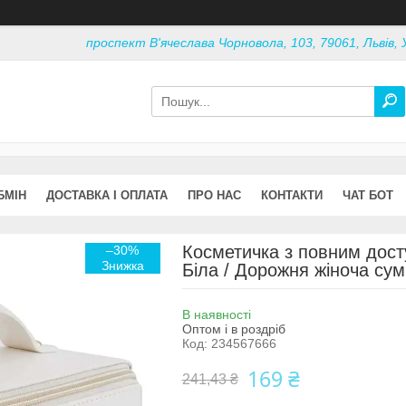
проспект В'ячеслава Чорновола, 103, 79061, Львів, 
БМІН
ДОСТАВКА І ОПЛАТА
ПРО НАС
КОНТАКТИ
ЧАТ БОТ
Косметичка з повним досту
–30%
Біла / Дорожня жіноча су
В наявності
Оптом і в роздріб
Код:
234567666
169 ₴
241,43 ₴