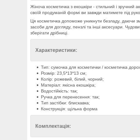
Жіноча косметичка з екошкіри - стильний і зручний а
своїй продуманій формі ви завжди матимете під рукою
Ця косметичка допоможе уникнути безладу, даючи змог
засоби для догляду, пензлі та інші аксесуари. Чудов
зберігати дрібниці.
Характеристики:
Тип: сумочка для косметички / косметичка доро
Розмір: 23,5*13*13 см;
Колір: рожевий, білий, чорний;
Матеріал: якісна екошкіра;
Водостійкість: так;
Ручка для перенесення: так;
Тип застібки: блискавка;
Конструкція: щільна форма
Комплектація: