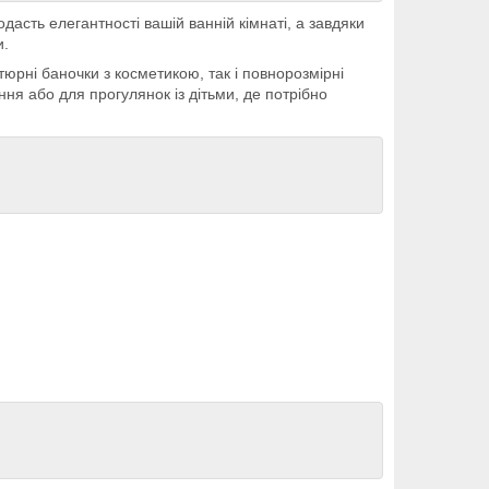
дасть елегантності вашій ванній кімнаті, а завдяки
и.
тюрні баночки з косметикою, так і повнорозмірні
ня або для прогулянок із дітьми, де потрібно