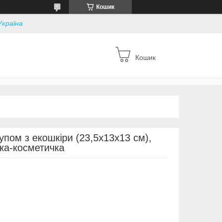
Кошик
Україна
Кошик
пом з екошкіри (23,5х13х13 см),
мка-косметичка