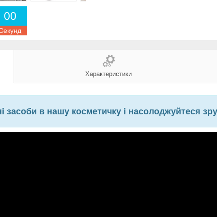
0
0
Секунд
Характеристики
ні засоби в нашу косметичку і насолоджуйтеся зруч