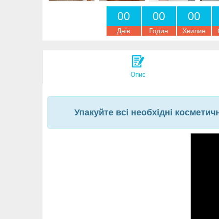
0
0
0
0
0
0
Днів
Годин
Хвилин
Опис
Упакуйте всі необхідні косметич