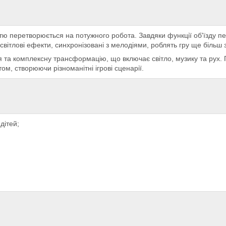
істю перетворюється на потужного робота. Завдяки функції об'їзду 
світлові ефекти, синхронізовані з мелодіями, роблять гру ще біль
 та комплексну трансформацію, що включає світло, музику та рух. 
ом, створюючи різноманітні ігрові сценарії.
дітей;
)