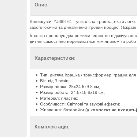
Опис:
Винищувач YJ388-61 - унікальна іграшка, яка з легк
захоплюючий та динамічний ігровий процес. Яскраві 
Іграшка пропонує два режими: ефектне підсвічування
дитині самостійно перемикатися між літаком та робот
Характеристики:
Тип: дитяча іграшка / трансформер іграшка для 
Вік: від 3 років;
Розмір літака: 25х24.5х9.8 см;
Розмір робота: 24.5х15.8х19 см;
Матеріал: пластик;
Особливості: Світлові та звукові ефекти;
Живлення: батарейки
(у комплект не входять
Комплектація: