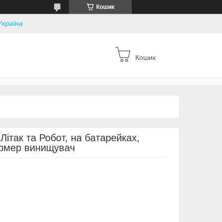
Кошик
Україна
Кошик
ітак та Робот, на батарейках,
ормер винищувач