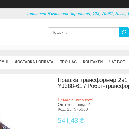
проспект В'ячеслава Чорновола, 103, 79061, Львів, 
БМІН
ДОСТАВКА І ОПЛАТА
ПРО НАС
КОНТАКТИ
ЧАТ БОТ
Іграшка трансформер 2в1 Л
YJ388-61 / Робот-трансф
Немає в наявності
Оптом і в роздріб
Код:
234575660
541,43 ₴