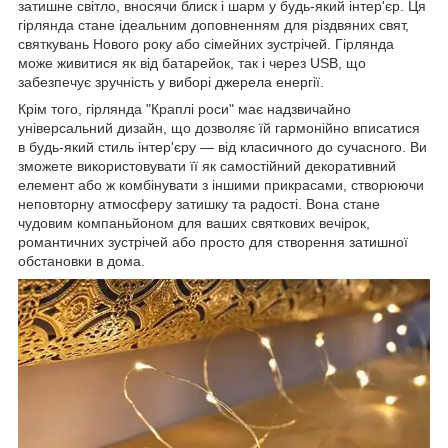
затишне світло, вносячи блиск і шарм у будь-який інтер'єр. Ця
гірлянда стане ідеальним доповненням для різдвяних свят,
святкувань Нового року або сімейних зустрічей. Гірлянда
може живитися як від батарейок, так і через USB, що
забезпечує зручність у виборі джерела енергії.
Крім того, гірлянда "Краплі роси" має надзвичайно
універсальний дизайн, що дозволяє їй гармонійно вписатися
в будь-який стиль інтер'єру — від класичного до сучасного. Ви
зможете використовувати її як самостійний декоративний
елемент або ж комбінувати з іншими прикрасами, створюючи
неповторну атмосферу затишку та радості. Вона стане
чудовим компаньйоном для ваших святкових вечірок,
романтичних зустрічей або просто для створення затишної
обстановки в дома.