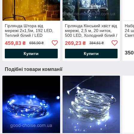
Гірлянда Штора від
Гірлянда Кінський хвіст від
Набі
мережі 2х1,5м, 192 LED,
мережі, 2,5 м, 20 ниток,
24 ш
Теплий білий / LED
500 LED, Холодний білий /
Свят
гірлянда завіса на вікно /
Новорічна гірлянда на
набі
459,83
269,23
₴
₴
656,90 ₴
384,61 ₴
Новорічна гірлянда
ялинку
350
Купити
Купити
Подібні товари компанії