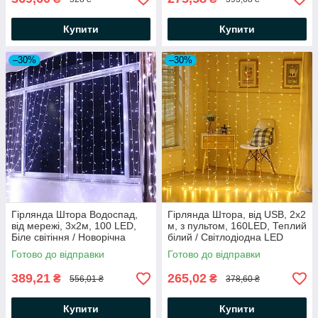
Купити
Купити
–30%
–30%
Гірлянда Штора Водоспад,
Гірлянда Штора, від USB, 2х2
від мережі, 3х2м, 100 LED,
м, з пультом, 160LED, Теплий
Біле світіння / Новорічна
білий / Світлодіодна LED
гірлянда на вікно
гірлянда / Новорічна гірлянда
Готово до відправки
Готово до відправки
на вікно
389,21
265,02
₴
₴
556,01 ₴
378,60 ₴
Купити
Купити