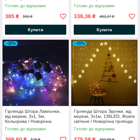
Теплий білий / Світлодіодна
Світлодіодна гірлянда
Готово до відправки
Готово до відправки
гірлянда
385
338,36
₴
₴
550 ₴
483,37 ₴
Купити
Купити
–30%
–30%
Гірлянда Штора Лампочки,
Гірлянда Штора Зірочки, від
від мережі, 3х1, 5м,
мережі, 3х1м, 136LED, Жовте
Кольорова / Новорічна
світіння / Новорічна гірлянда
гірлянда на вікно
арка
Готово до відправки
Готово до відправки
369,60
275,58
₴
₴
528 ₴
393,68 ₴