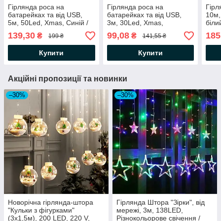
Гірлянда роса на
Гірлянда роса на
Гірл
батарейках та від USB,
батарейках та від USB,
10м,
5м, 50Led, Xmas, Синій /
3м, 30Led, Xmas,
біли
Новорічна LED гірлянда
Холодний білий /
гірл
139,30
99,08
185
₴
₴
199 ₴
141,55 ₴
на ялинку
Світлодіодна LED гірлянда
Ново
Купити
Купити
Акційні пропозиції та новинки
–30%
–30%
Новорічна гірлянда-штора
Гірлянда Штора "Зірки", від
"Кульки з фігурками"
мережі, 3м, 138LED,
(3х1,5м), 200 LED, 220 V,
Різнокольорове свічення /