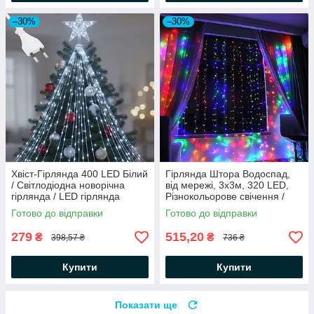
–30%
–30%
Хвіст-Гірлянда 400 LED Білий
Гірлянда Штора Водоспад,
/ Світлодіодна новорічна
від мережі, 3х3м, 320 LED,
гірлянда / LED гірлянда
Різнокольорове свічення /
Новорічна гірлянда на вікно
Готово до відправки
Готово до відправки
279
515,20
₴
₴
398,57 ₴
736 ₴
Купити
Купити
Показати ще