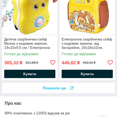
Дитяча скарбничка-сейф
Електронна скарбничка сейф
Валіза з кодовим замком,
з кодовим замком, від
19х15х9,5 см / Електронна
батарейок, 20х18х10см,
скарбничка музична
School Bag / Дитяча
Готово до відправки
Готово до відправки
скарбничка
365,32
449,62
₴
₴
521,88 ₴
642,31 ₴
Купити
Купити
Показати ще
Про нас
89% позитивних з 12003 відгуків за рік