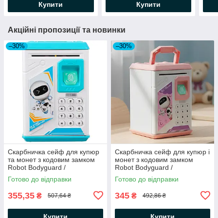
Купити
Купити
Акційні пропозиції та новинки
–30%
–30%
Скарбничка сейф для купюр
Скарбничка сейф для купюр і
та монет з кодовим замком
монет з кодовим замком
Robot Bodyguard /
Robot Bodyguard /
Електронна скарбничка
Електронна скринька робот
Готово до відправки
Готово до відправки
робот банкомат
банкомат
355,35
345
₴
₴
507,64 ₴
492,86 ₴
Купити
Купити