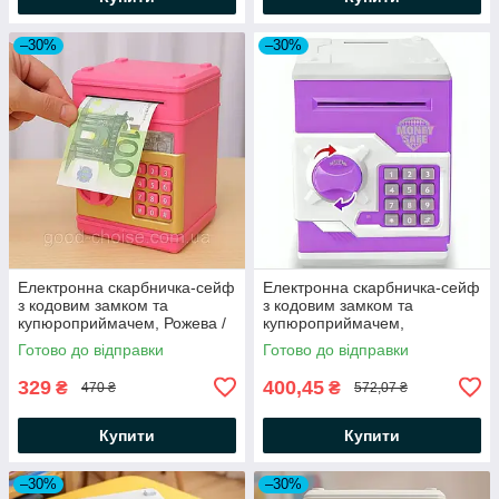
–30%
–30%
Електронна скарбничка-сейф
Електронна скарбничка-сейф
з кодовим замком та
з кодовим замком та
купюроприймачем, Рожева /
купюроприймачем,
Скарбничка для паперових
Фіолетовий / Скарбничка для
Готово до відправки
Готово до відправки
грошей та монет
паперових грошей та монет
329
400,45
₴
₴
470 ₴
572,07 ₴
Купити
Купити
–30%
–30%