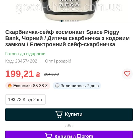
Скарбничка-сейф космонавт Space Piggy
Bank, Чорний / Дитяча скарбничка з кодовим
замком / Електронний сейф-скарбничка
Готово до відправки
Код: 234574202
Опт і роздріб
199,21
₴
284,59 ₴
Економія
85.38 ₴
Залишилось
7 днів
193,73 ₴
від 2 шт.
Купити
або
Купити з