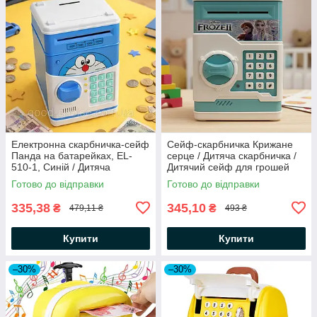
Електронна скарбничка-сейф
Сейф-скарбничка Крижане
Панда на батарейках, EL-
серце / Дитяча скарбничка /
510-1, Синій / Дитяча
Дитячий сейф для грошей
скарбничка з кодовим замком
Готово до відправки
Готово до відправки
та купюроприймачем
335,38
345,10
₴
₴
479,11 ₴
493 ₴
Купити
Купити
–30%
–30%