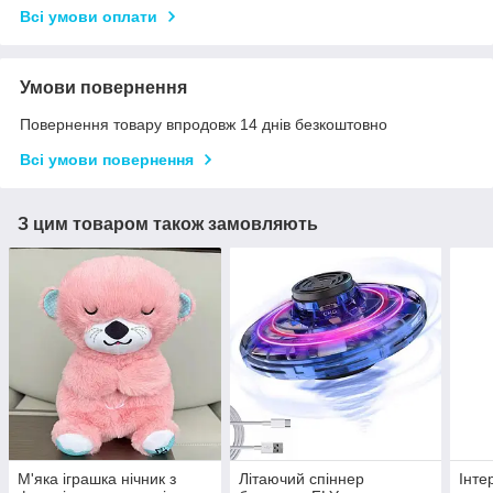
Всі умови оплати
Умови повернення
Повернення товару впродовж 14 днів безкоштовно
Всі умови повернення
З цим товаром також замовляють
М'яка іграшка нічник з
Літаючий спіннер
Інте