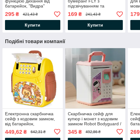
функцією дихання від
бумеранг FLY з
для 
батарейок, "Видра"
підсвічуванням та
мови
33,5см, Рожевий / Дитячий
зарядкою від USB, Синій /
Блак
295
169
179
₴
₴
421,43 ₴
241,43 ₴
нічник /Нічник іграшка
Іграшка для дітей літаюча
розв
тарілка
навч
Купити
Купити
Подібні товари компанії
Електронна скарбничка
Скарбничка сейф для
Елек
сейф з кодовим замком,
купюр і монет з кодовим
сейф
від батарейок,
замком Robot Bodyguard /
бата
20х18х10см, School Bag /
Електронна скринька
Біла
449,62
345
269
₴
₴
642,31 ₴
492,86 ₴
Дитяча скарбничка
робот банкомат
Дитя