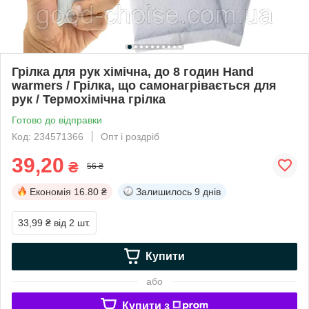
Грілка для рук хімічна, до 8 годин Hand
warmers / Грілка, що самонагрівається для
рук / Термохімічна грілка
Готово до відправки
Код: 234571366
Опт і роздріб
39,20
₴
56 ₴
Економія
16.80 ₴
Залишилось
9 днів
33,99 ₴
від 2 шт.
Купити
або
Купити з