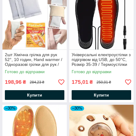
2шт Хімічна грілка для рук
Універсальні електроустілки з
52°, 10 годин, Hand warmer /
підігрівом від USB, до 50°C,
Одноразові грілки для рук /
Розмір 35-39 / Термоустілки
Термогрілка для рук
для ніг / Тонкі устілки від
Готово до відправки
Готово до відправки
повербанка
198,96
175,01
₴
₴
284,23 ₴
250,01 ₴
Купити
Купити
–30%
–30%