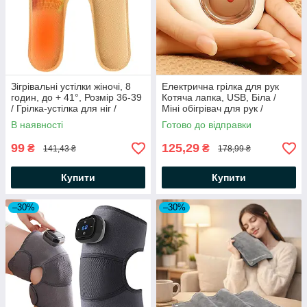
Зігрівальні устілки жіночі, 8
Електрична грілка для рук
годин, до + 41°, Розмір 36-39
Котяча лапка, USB, Біла /
/ Грілка-устілка для ніг /
Міні обігрівач для рук /
Термоустілки для ніг
Кишеньковий обігрівач /
В наявності
Готово до відправки
Електрогрілка
99
125,29
₴
₴
141,43 ₴
178,99 ₴
Купити
Купити
–30%
–30%