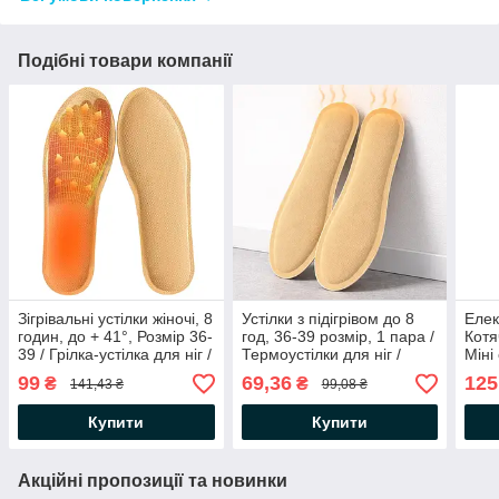
Подібні товари компанії
Зігрівальні устілки жіночі, 8
Устілки з підігрівом до 8
Елек
годин, до + 41°, Розмір 36-
год, 36-39 розмір, 1 пара /
Котя
39 / Грілка-устілка для ніг /
Термоустілки для ніг /
Міні
Термоустілки для ніг
Хімічні грілки-устілки
Кише
99
69,36
125
₴
₴
141,43 ₴
99,08 ₴
Елек
Купити
Купити
Акційні пропозиції та новинки