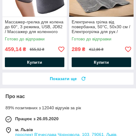
Массажер-грелка для колена
Електрична грілка від
до 60°, 3 режима, USB, JD82
повербанка, 50°C, 50x30 см /
/ Массажер для коленного
Електрогрілка для рук /
сустава / Грелка на плечо
Універсальний килимок з
Готово до відправки
Готово до відправки
підігрівом
459,14
289
₴
₴
655,92 ₴
412,86 ₴
Купити
Купити
Показати ще
Про нас
89% позитивних з 12040 відгуків за рік
Працює з 26.05.2020
м. Львів
проспект В'ячеслава Чорновола, 103, 79061, Львів,