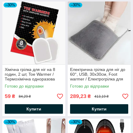
–30%
–30%
Хімічна грілка для ніг на 8
Електрична грілка для ніг до
годин, 2 шт, Toe Warmer /
60°, USB, 30х30см, Foot
Термохімічна одноразова
warmer / Електрогрілка для
грілка у взуття для ЗСУ
ніг / Килимок з підігрівом
Готово до відправки
Готово до відправки
59
289,23
₴
₴
84,29 ₴
413,19 ₴
Купити
Купити
–30%
–30%