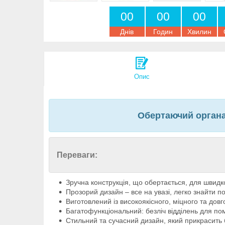
0
0
0
0
0
0
Днів
Годин
Хвилин
Опис
Обертаючий органа
Переваги:
Зручна конструкція, що обертається, для швидко
Прозорий дизайн – все на увазі, легко знайти п
Виготовлений із високоякісного, міцного та довг
Багатофункціональний: безліч відділень для пом
Стильний та сучасний дизайн, який прикрасить 