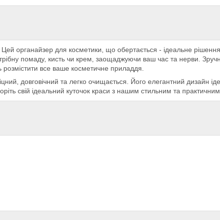
Цей органайзер для косметики, що обертається - ідеальне рішення 
трібну помаду, кисть чи крем, заощаджуючи ваш час та нерви. Зручн
ють розмістити все ваше косметичне приладдя.
іцний, довговічний та легко очищається. Його елегантний дизайн ід
оріть свій ідеальний куточок краси з нашим стильним та практични