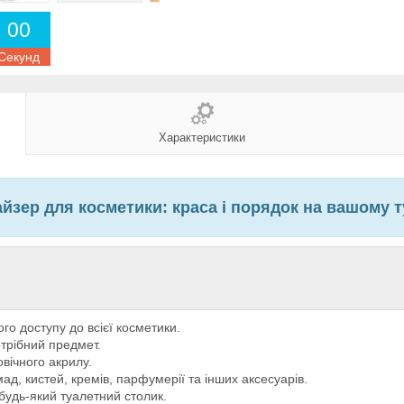
0
0
Секунд
Характеристики
йзер для косметики: краса і порядок на вашому т
го доступу до всієї косметики.
отрібний предмет.
овічного акрилу.
ад, кистей, кремів, парфумерії та інших аксесуарів.
будь-який туалетний столик.