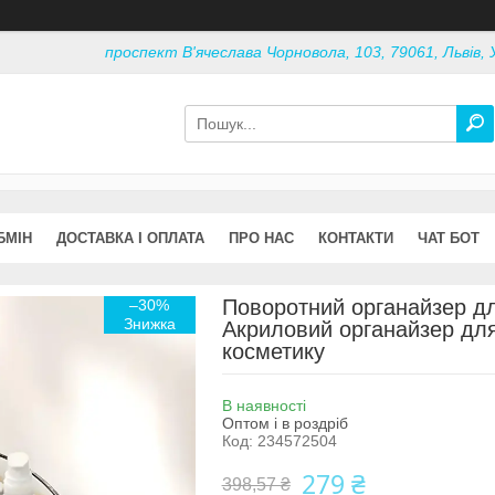
проспект В'ячеслава Чорновола, 103, 79061, Львів, 
БМІН
ДОСТАВКА І ОПЛАТА
ПРО НАС
КОНТАКТИ
ЧАТ БОТ
Поворотний органайзер дл
–30%
Акриловий органайзер для 
косметику
В наявності
Оптом і в роздріб
Код:
234572504
279 ₴
398,57 ₴