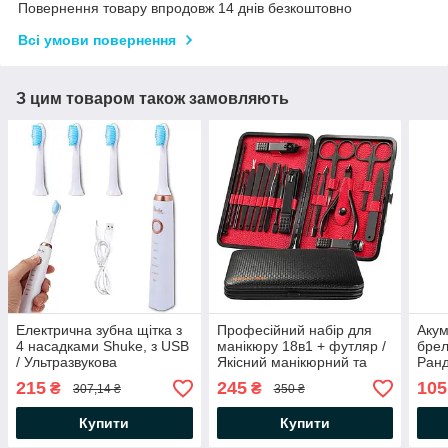
Повернення товару впродовж 14 днів безкоштовно
Всі умови повернення
З цим товаром також замовляють
Електрична зубна щітка з
Професійний набір для
Акум
4 насадками Shuke, з USB
манікюру 18в1 + футляр /
брел
/ Ультразвукова
Якісний манікюрний та
Ранд
акумуляторна щітка для
педикюрний набір
елек
215
245
105
₴
₴
307,14 ₴
350 ₴
зубів
міні
Купити
Купити