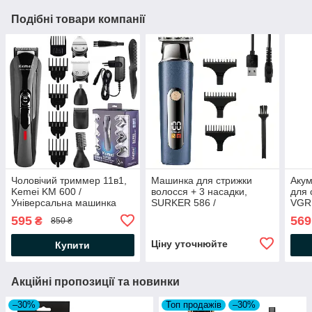
Подібні товари компанії
Чоловічий триммер 11в1,
Машинка для стрижки
Аку
Kemei KM 600 /
волосся + 3 насадки,
для 
Універсальна машинка
SURKER 586 /
VGR 
для стрижки волосся /
Бездротовий тример з
Трим
595
569
₴
850 ₴
Бритва-триммер
дисплеєм
Маши
акумуляторний
воло
Ціну уточнюйте
Купити
Акційні пропозиції та новинки
–30%
Топ продажів
–30%