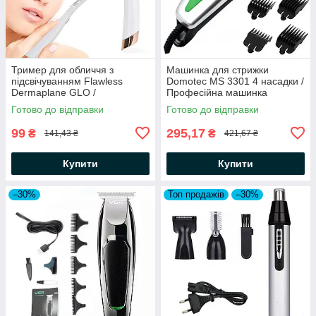
Тример для обличчя з
Машинка для стрижки
підсвічуванням Flawless
Domotec MS 3301 4 насадки /
Dermaplane GLO /
Професійна машинка
Портативний жіночий міні
волосся
Готово до відправки
Готово до відправки
тример
99
295,17
₴
₴
141,43 ₴
421,67 ₴
Купити
Купити
–30%
Топ продажів
–30%