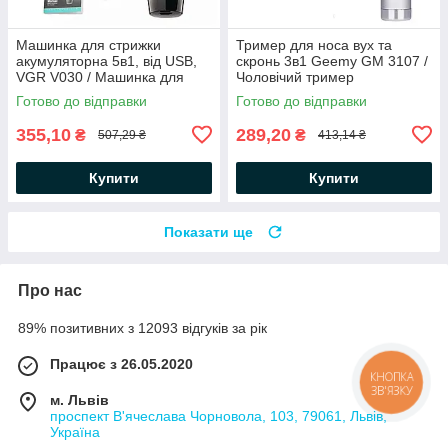
Машинка для стрижки
Тример для носа вух та
акумуляторна 5в1, від USB,
скронь 3в1 Geemy GM 3107 /
VGR V030 / Машинка для
Чоловічий тример
стрижки волосся / Тример
акумуляторний
Готово до відправки
Готово до відправки
для бороди
355,10
289,20
₴
₴
507,29 ₴
413,14 ₴
Купити
Купити
Показати ще
Про нас
89% позитивних з 12093 відгуків за рік
Працює з 26.05.2020
КНОПКА
ЗВ'ЯЗКУ
м. Львів
проспект В'ячеслава Чорновола, 103, 79061, Львів,
Україна