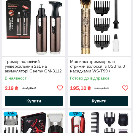
Тример чоловічий
Машинка триммер для
універсальний 2в1 на
стрижки волосся, з USB та 3
акумуляторі Geemy GM-3112
насадками WS-T99 /
/ Тример для гоління
Акумуляторна машинка для
В наявності
Готово до відправки
вусів та бороди
219
195,10
₴
₴
312,86 ₴
278,71 ₴
Купити
Купити
–30%
–30%