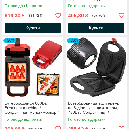
Електровафельниця з
Кухонний набір приладдя
Готово до відправки
Готово до відправки
антипригарним покриттям
619,30
495,39
₴
₴
884,72 ₴
707,70 ₴
Купити
Купити
–30%
–30%
Бутербродниця 600Вт,
Бутербродниця від мережі,
Breakfast machine /
на 8-ділень з індикатором,
Сендвічниця мультимейкер /
750Вт / Сендвічниця /
Вафельниця
Електрична бутербродниця
Готово до відправки
Готово до відправки
398,98
455,62