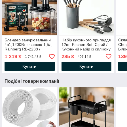
Блендер занурювальний
Набір кухонного приладдя
Скла
4в1,1200Вт з чашею 1,5л,
12шт Kitchen Set, Сірий /
Chop
Rainberg RB-2238 /
Кухонний набір із силікону
Біло
Блендер подрібнювач /
та дерева з підставкою
Дошк
1 219
285
139
₴
₴
1 741,43 ₴
407,14 ₴
Ручний блендер з
міксером
Купити
Купити
Подібні товари компанії