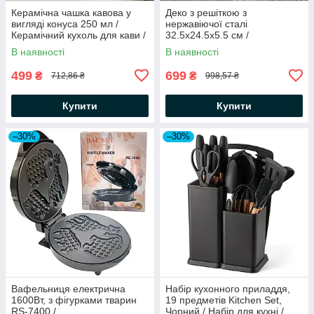
Керамічна чашка кавова у
Деко з решіткою з
вигляді конуса 250 мл /
нержавіючої сталі
Керамічний кухоль для кави /
32.5х24.5х5.5 см /
Подарункова чашка
Прямокутне деко для
В наявності
В наявності
запікання
499
699
₴
₴
712,86 ₴
998,57 ₴
Купити
Купити
–30%
–30%
Вафельниця електрична
Набір кухонного приладдя,
1600Вт, з фігурками тварин
19 предметів Kitchen Set,
RS-7400 /
Чорний / Набір для кухні /