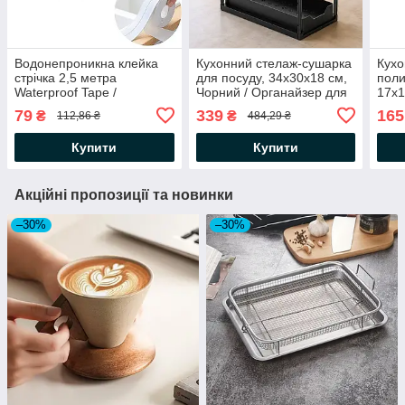
Водонепроникна клейка
Кухонний стелаж-сушарка
Кухо
стрічка 2,5 метра
для посуду, 34х30х18 см,
поли
Waterproof Tape /
Чорний / Органайзер для
17х1
Ізоляційна стрічка для
кухні та ванної
підс
79
339
165
₴
₴
112,86 ₴
484,29 ₴
ванної кімнати та кухні
дворівневий / Полиця
губо
настільна з гачками
Купити
Купити
Акційні пропозиції та новинки
–30%
–30%