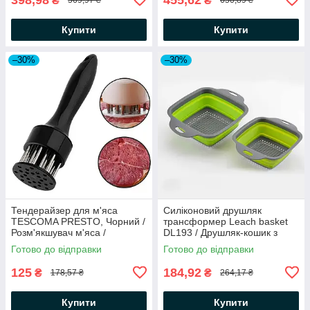
₴
₴
569,97 ₴
650,89 ₴
Купити
Купити
–30%
–30%
Тендерайзер для м'яса
Силіконовий друшляк
TESCOMA PRESTO, Чорний /
трансформер Leach basket
Розм'якшувач м'яса /
DL193 / Друшляк-кошик з
Молоток для м'яса
розсувними ручками
Готово до відправки
Готово до відправки
125
184,92
₴
₴
178,57 ₴
264,17 ₴
Купити
Купити