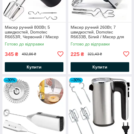
Міксер ручний 800Вт, 5
Міксер ручний 260Вт, 7
швидкостей, Domotec
швидкостей, Domotec
R6653R, Червоний / Міксер
R6633B, Білий / Міксер для
кухонний / Міксер для кухні
кухні / Міксер кухонний
Готово до відправки
Готово до відправки
345
225
₴
₴
492,86 ₴
321,43 ₴
Купити
Купити
–30%
–30%