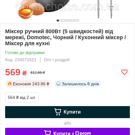
Міксер ручний 800Вт (5 швидкостей) від
мережі, Domotec, Чорний / Кухонний міксер /
Міксер для кухні
Готово до відправки
Код: 234571621
Опт і роздріб
569
₴
812,86 ₴
Економія
243.86 ₴
Залишилось
8 днів
564 ₴
від 2 шт.
Купити
або
Купити з