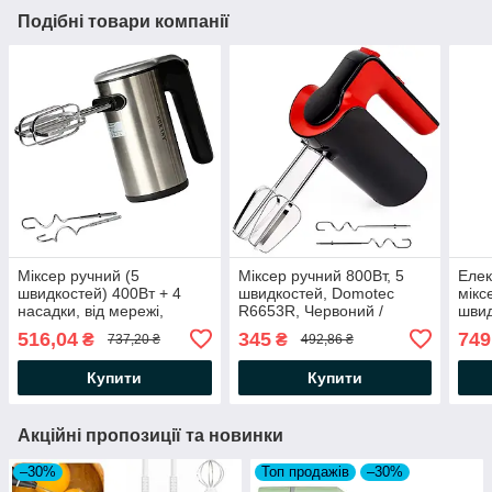
Подібні товари компанії
Міксер ручний (5
Міксер ручний 800Вт, 5
Елек
швидкостей) 400Вт + 4
швидкостей, Domotec
мікс
насадки, від мережі,
R6653R, Червоний /
швид
Sokany SK-6637 / Міксер
Міксер кухонний / Міксер
від 
516,04
345
749
₴
₴
737,20 ₴
492,86 ₴
кухонний / Електроміксер
для кухні
Мікс
Купити
Купити
Акційні пропозиції та новинки
–30%
Топ продажів
–30%