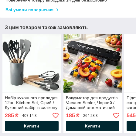
Повернення товару впродовж 14 днів безкоштовно
Всі умови повернення
З цим товаром також замовляють
Набір кухонного приладдя
Вакууматор для продуктів
Підс
12шт Kitchen Set, Сірий /
Vacuum Sealer, Чорний /
спец
Кухонний набір із силікону
Домашній автоматичний
caro
та дерева з підставкою
вакуумний пакувальник
Орга
285
185
545
₴
₴
407,14 ₴
264,28 ₴
обер
при
Купити
Купити