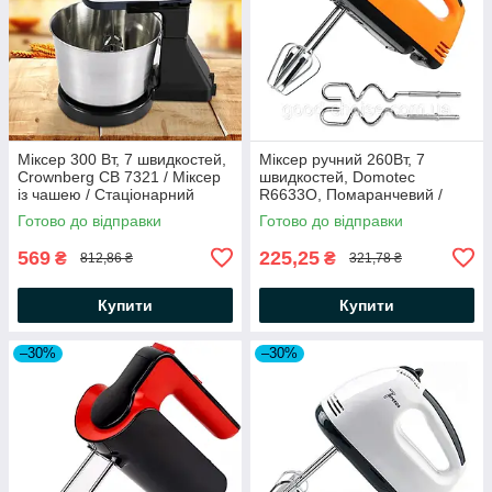
Міксер 300 Вт, 7 швидкостей,
Міксер ручний 260Вт, 7
Crownberg CB 7321 / Міксер
швидкостей, Domotec
із чашею / Стаціонарний
R6633О, Помаранчевий /
міксер
Міксер для кухні / Міксер
Готово до відправки
Готово до відправки
кухонний
569
225,25
₴
₴
812,86 ₴
321,78 ₴
Купити
Купити
–30%
–30%