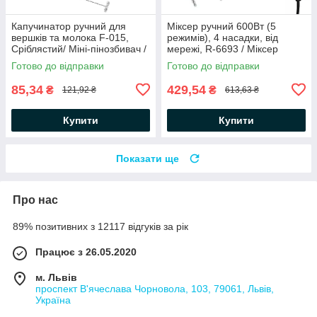
Капучинатор ручний для
Міксер ручний 600Вт (5
вершків та молока F-015,
режимів), 4 насадки, від
Сріблястий/ Міні-пінозбивач /
мережі, R-6693 / Міксер
Портативний міксер для
кухонний / Міксер для тіста
Готово до відправки
Готово до відправки
молока
85,34
429,54
₴
₴
121,92 ₴
613,63 ₴
Купити
Купити
Показати ще
Про нас
89% позитивних з 12117 відгуків за рік
Працює з 26.05.2020
м. Львів
проспект В'ячеслава Чорновола, 103, 79061, Львів,
Україна