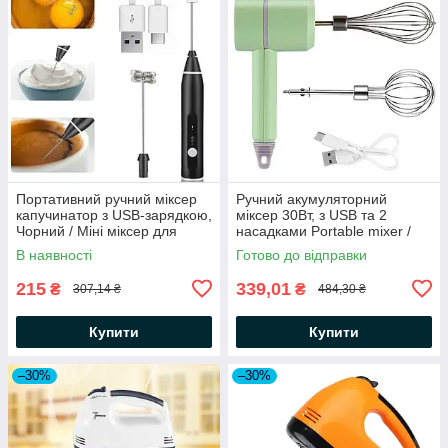
Портативний ручний міксер
Ручний акумуляторний
капучинатор з USB-зарядкою,
міксер 30Вт, з USB та 2
Чорний / Міні міксер для
насадками Portable mixer /
збивання молока / Спінювач
Бездротовий портативний
В наявності
Готово до відправки
міксер
215
339,01
₴
₴
307,14 ₴
484,30 ₴
Купити
Купити
–30%
–30%