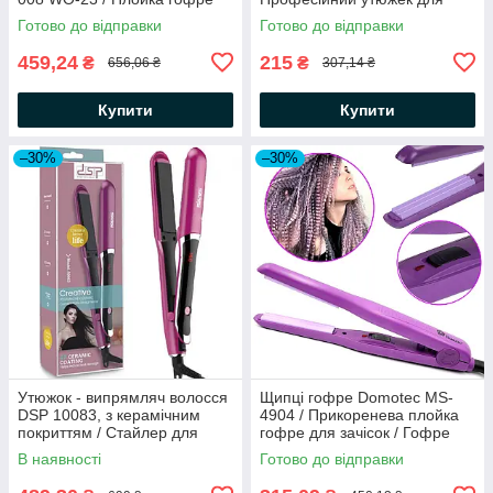
для укладання волосся
волосся
Готово до відправки
Готово до відправки
459,24
215
₴
₴
656,06 ₴
307,14 ₴
Купити
Купити
–30%
–30%
Утюжок - випрямляч волосся
Щипці гофре Domotec MS-
DSP 10083, з керамічним
4904 / Прикоренева плойка
покриттям / Стайлер для
гофре для зачісок / Гофре
вирівнювання волосся
універсальне
В наявності
Готово до відправки