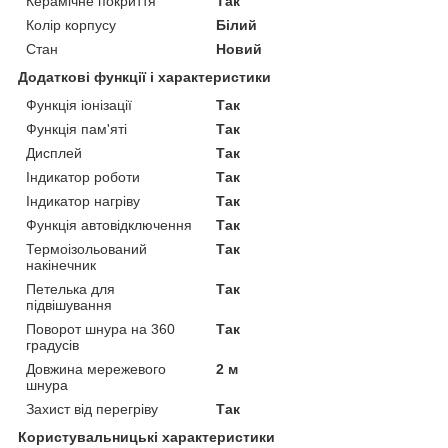
Керамічне покриття
Так
Колір корпусу
Білий
Стан
Новий
Додаткові функції і характеристики
Функція іонізації
Так
Функція пам'яті
Так
Дисплей
Так
Індикатор роботи
Так
Індикатор нагріву
Так
Функція автовідключення
Так
Термоізольований
Так
накінечник
Петелька для
Так
підвішування
Поворот шнура на 360
Так
градусів
Довжина мережевого
2 м
шнура
Захист від перегріву
Так
Користувальницькі характеристики