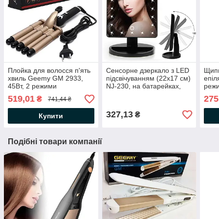
Плойка для волосся п'ять
Сенсорне дзеркало з LED
Щипц
хвиль Geemy GM 2933,
підсвічуванням (22x17 см)
епіл
45Вт, 2 режими
NJ-230, на батарейках,
режи
температури / Керамічна
Чорне / Настільне
Плой
519,01
275
₴
741,44 ₴
плойка щипці для завивки
косметичне дзеркало
для 
327,13
₴
Купити
Подібні товари компанії