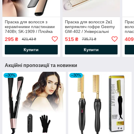
Праска для волосся з
Праска для волосся 2в1
Прас
керамічними пластинами
випрямляч гофре Geemy
воло
740Вт, SK-1909 / Плойка
GM-402 / Універсальні
плас
для вирівнювання волосся
щипці для волосся
LB-6
295
515
409
₴
₴
421,43 ₴
735,71 ₴
/ Випрямляч волосся
воло
Купити
Купити
Акційні пропозиції та новинки
–30%
–30%