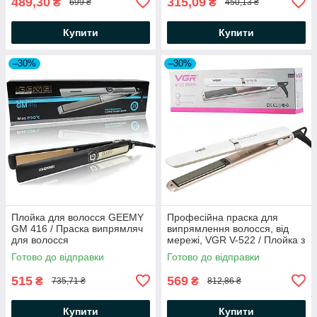
489,30
315,09
₴
₴
699 ₴
450,13 ₴
Купити
Купити
–30%
–30%
Плойка для волосся GEEMY
Професійна праска для
GM 416 / Праска випрямляч
випрямлення волосся, від
для волосся
мережі, VGR V-522 / Плойка з
регулюванням температури
Готово до відправки
Готово до відправки
515
569
₴
₴
735,71 ₴
812,86 ₴
Купити
Купити