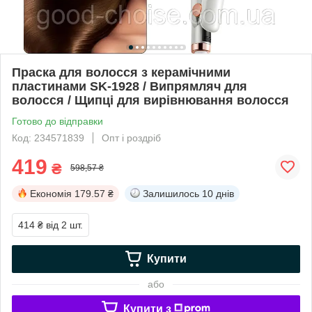
Праска для волосся з керамічними
пластинами SK-1928 / Випрямляч для
волосся / Щипці для вирівнювання волосся
Готово до відправки
Код: 234571839
Опт і роздріб
419
₴
598,57 ₴
Економія
179.57 ₴
Залишилось
10 днів
414 ₴
від 2 шт.
Купити
або
Купити з