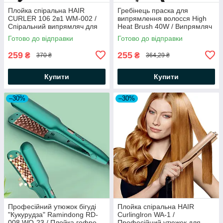
Плойка спіральна HAIR
Гребінець праска для
CURLER 106 2в1 WM-002 /
випрямлення волосся High
Спіральний випрямляч для
Heat Brush 40W / Випрямляч
волосся / Випрямляч волосся
для волосся
Готово до відправки
Готово до відправки
259
255
₴
₴
370 ₴
364,29 ₴
Купити
Купити
–30%
–30%
Професійний утюжок бігуді
Плойка спіральна HAIR
"Кукурудза" Ramindong RD-
Curlinglron WA-1 /
008 WO-23 / Плойка гофре
Професійний утюжек для