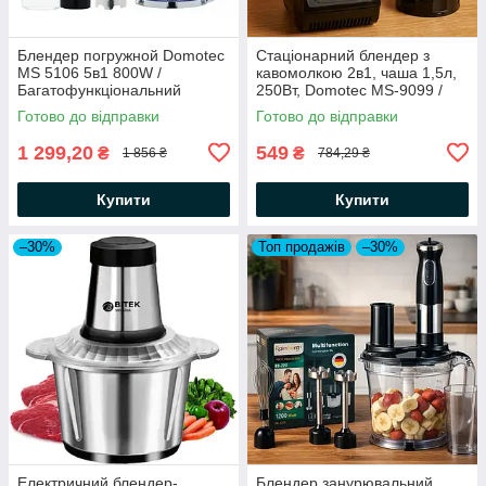
Блендер погружной Domotec
Стаціонарний блендер з
MS 5106 5в1 800W /
кавомолкою 2в1, чаша 1,5л,
Багатофункціональний
250Вт, Domotec MS-9099 /
подрібнювач / Міні комбайн
Кухонний подрібнювач
Готово до відправки
Готово до відправки
блендер / Блендер для смузі
1 299,20
549
₴
₴
1 856 ₴
784,29 ₴
Купити
Купити
–30%
Топ продажів
–30%
Електричний блендер-
Блендер занурювальний