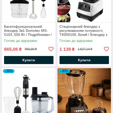
Багатофункціональний
Стаціонарний блендер з
блендер 3в1 Domotec MS-
регулюванням потужності,
5103, 500 Вт / Подрібнювач /
TK000100, Білий / Блендер з
Блендер занурювальний
чашею для коктейлів
Готово до відправки
Готово до відправки
665,06
1 139
₴
₴
950,09 ₴
1 627,14 ₴
Купити
Купити
–30%
–30%