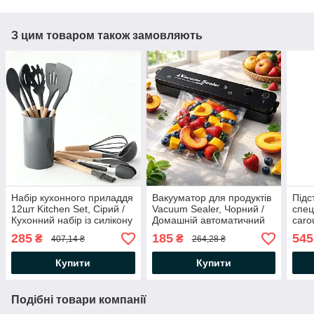
З цим товаром також замовляють
Набір кухонного приладдя
Вакууматор для продуктів
Підс
12шт Kitchen Set, Сірий /
Vacuum Sealer, Чорний /
спец
Кухонний набір із силікону
Домашній автоматичний
caro
та дерева з підставкою
вакуумний пакувальник
Орга
285
185
545
₴
₴
407,14 ₴
264,28 ₴
обер
при
Купити
Купити
Подібні товари компанії