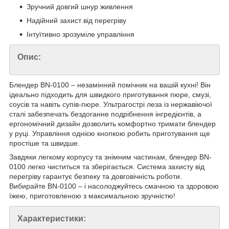
Зручний довгий шнур живлення
Надійний захист від перегріву
Інтуїтивно зрозуміле управління
Опис:
Блендер BN-0100 – незамінний помічник на вашій кухні! Він
ідеально підходить для швидкого приготування пюре, смузі,
соусів та навіть супів-пюре. Ультрагострі леза із нержавіючої
сталі забезпечать бездоганне подрібнення інгредієнтів, а
ергономічний дизайн дозволить комфортно тримати блендер
у руці. Управління однією кнопкою робить приготування ще
простіше та швидше.
Завдяки легкому корпусу та знімним частинам, блендер BN-
0100 легко чиститься та зберігається. Система захисту від
перегріву гарантує безпеку та довговічність роботи.
Вибирайте BN-0100 – і насолоджуйтесь смачною та здоровою
їжею, приготовленою з максимальною зручністю!
Характеристики: