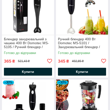
Блендер занурювальний з
Ручний блендер 400 Вт
чашею 400 Вт Domotec MS-
Domotec MS-5101 /
5105 / Ручний блендер /
Занурювальний блендер /
Занурювальний подрібнювач
Стаціонарний блендер
Готово до відправки
Готово до відправки
подрібнювач
365
345
₴
₴
521,43 ₴
492,85 ₴
Купити
Купити
–30%
–30%