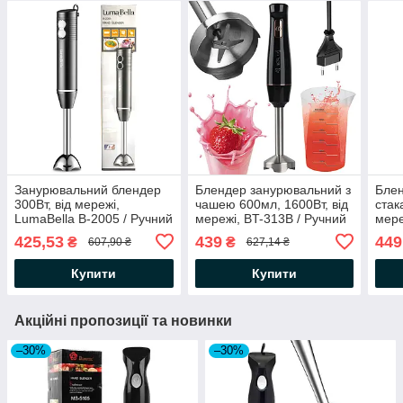
Занурювальний блендер
Блендер занурювальний з
Блен
300Вт, від мережі,
чашею 600мл, 1600Вт, від
стак
LumaBella B-2005 / Ручний
мережі, BT-313B / Ручний
мере
блендер для смузі /
блендер кухонний /
Блен
425,53
439
449
₴
₴
607,90 ₴
627,14 ₴
Кухонний блендер
Блендер побутовий для
Бле
дому
Купити
Купити
Акційні пропозиції та новинки
–30%
–30%