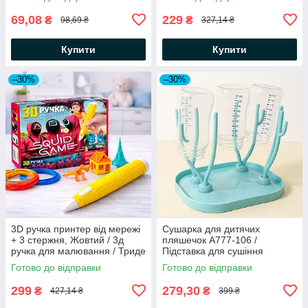
Поясна сумка для мам
для дитячої гігієни
69,08
229
₴
₴
98,69 ₴
327,14 ₴
Купити
Купити
–30%
–30%
3D ручка принтер від мережі
Сушарка для дитячих
+ 3 стержня, Жовтий / 3д
пляшечок A777-106 /
ручка для малювання / Триде
Підставка для сушіння
ручка дитяча
пляшечок та сосок
Готово до відправки
Готово до відправки
299
279,30
₴
₴
427,14 ₴
399 ₴