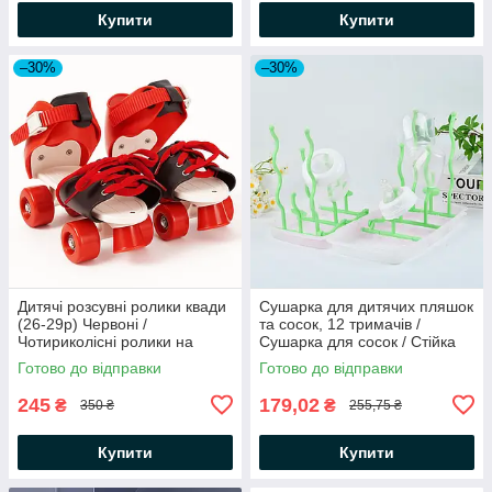
Купити
Купити
–30%
–30%
Дитячі розсувні ролики квади
Сушарка для дитячих пляшок
(26-29р) Червоні /
та сосок, 12 тримачів /
Чотириколісні ролики на
Сушарка для сосок / Стійка
взуття / Роликові ковзани
для сушіння дитячих пляшок
Готово до відправки
Готово до відправки
дитячі
245
179,02
₴
₴
350 ₴
255,75 ₴
Купити
Купити