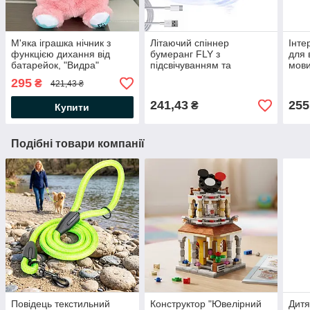
М'яка іграшка нічник з
Літаючий спіннер
Інте
функцією дихання від
бумеранг FLY з
для 
батарейок, "Видра"
підсвічуванням та
мови
33,5см, Рожевий / Дитячий
зарядкою від USB, Синій /
Блак
295
₴
421,43 ₴
нічник /Нічник іграшка
Іграшка для дітей літаюча
розв
тарілка
навч
241,43
255
₴
Купити
Подібні товари компанії
Повідець текстильний
Конструктор "Ювелірний
Дитя