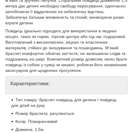
м'яких та зручних липучок. Спіральний повідець довжиною 1,5
метра дає дитині необхідну свободу пересування, одночасно
запобігаючи її віддаленню на небезпечну відстань.
Забезпечує батькам впевненість та спокій, мінімізуючи ризик
втрати дитини.
Повідець ідеально підходить для використання в людних
місцях, таких як парки, торгові центри або під час подорожей.
Виготовлений з високоякісних, міцних та еластичних
матеріалів, стійких до зношування та пошкоджень. М'який
браслет комфортно облягає зап'ястя, не залишаючи слідів та
подразнень на шкірі. Компактний розмір дозволяє легко брати
повідець із собою у сумці чи кишені, роблячи його незамінним
аксесуаром для щоденних прогулянок.
Характеристики:
Тип товару: браслет повідець для дитини / повідець
для дітей на руку
Розмір браслета: регулюється
Колір: Помаранчевий
Довжина: 1,5м