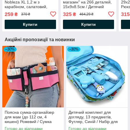
Nobleza XL 1,2 м з
магазин" на 266 деталей,
29х2
карабіном, салатовий,
15х9х8.5см / Дитячий
Рюкз
⌀1,8 см / повідець для
конструктор Магазин /
дити
259
325
315
₴
₴
370 ₴
464,29 ₴
собак
Конструктор для дітей
сумк
Ігра
Купити
Купити
Стіч
Акційні пропозиції та новинки
–30%
–30%
Поясна сумка-органайзер
Дитячий комплект для
для мам (до 112 см, 4
догляду, 13 предметів,
кишені) Рожевий / Сумка
Футляр, Синій / Набір для
органайзер для мами /
новонароджених / Комплект
Готово до відправки
Готово до відправки