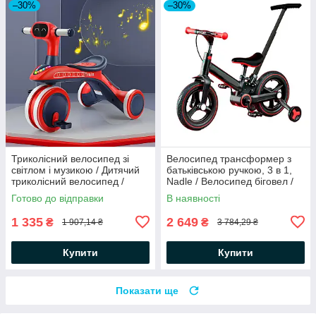
–30%
–30%
Триколісний велосипед зі
Велосипед трансформер з
світлом і музикою / Дитячий
батьківською ручкою, 3 в 1,
триколісний велосипед /
Nadle / Велосипед біговел /
Біговел дитячий
Велосипед дитячий
Готово до відправки
В наявності
1 335
2 649
₴
₴
1 907,14 ₴
3 784,29 ₴
Купити
Купити
Показати ще