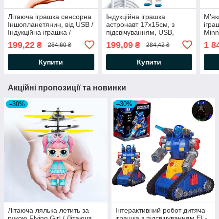
Літаюча іграшка сенсорна
Індукційна іграшка
М'як
Іншопланетянин, від USB /
астронавт 17х15см, з
ігра
Індукційна іграшка /
підсвічуванням, USB,
Minn
Левітуюча іграшка
Astronauts / Літаюча
ігра
199,22
199,09
1 8
₴
₴
284,60 ₴
284,42 ₴
іграшка / Літаючий
штуч
астронавт
Купити
Купити
Акційні пропозиції та новинки
–30%
–30%
Літаюча лялька летить за
Інтерактивний робот дитяча
рукою Flying Girl / Літаюча
іграшка з підсвічуванням EL-