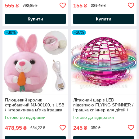
555
155
₴
₴
792,85 ₴
221,43 ₴
Купити
Купити
–30%
–30%
Плюшевий кролик
Літаючий шар з LED
стрибаючий NJ-00100, з USB
підсвіткою FLYING SPINNER /
/ Інтерактивна м'яка іграшка
Іграшка спіннер для дітей /
для дітей / Іграшка для
Сенсорний м'яч бумеранг
Готово до відправки
Готово до відправки
розвитку дитини
478,95
245
₴
₴
684,22 ₴
350 ₴