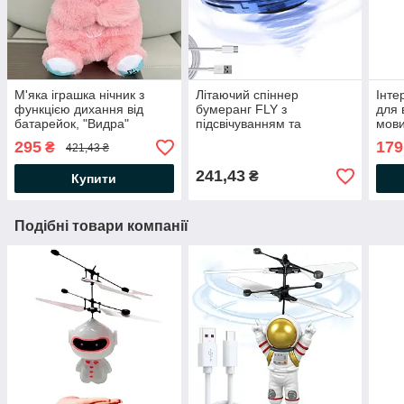
М'яка іграшка нічник з
Літаючий спіннер
Інте
функцією дихання від
бумеранг FLY з
для 
батарейок, "Видра"
підсвічуванням та
мови
33,5см, Рожевий / Дитячий
зарядкою від USB, Синій /
Блак
295
179
₴
421,43 ₴
нічник /Нічник іграшка
Іграшка для дітей літаюча
розв
тарілка
навч
241,43
₴
Купити
Подібні товари компанії