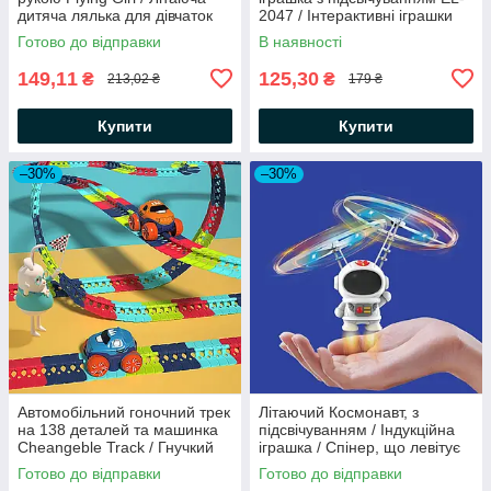
дитяча лялька для дівчаток
2047 / Інтерактивні іграшки
для дітей
Готово до відправки
В наявності
149,11
125,30
₴
₴
213,02 ₴
179 ₴
Купити
Купити
–30%
–30%
Автомобільний гоночний трек
Літаючий Космонавт, з
на 138 деталей та машинка
підсвічуванням / Індукційна
Cheangeble Track / Гнучкий
іграшка / Спінер, що левітує
автотрек з підсвічуванням та
Готово до відправки
Готово до відправки
музикою