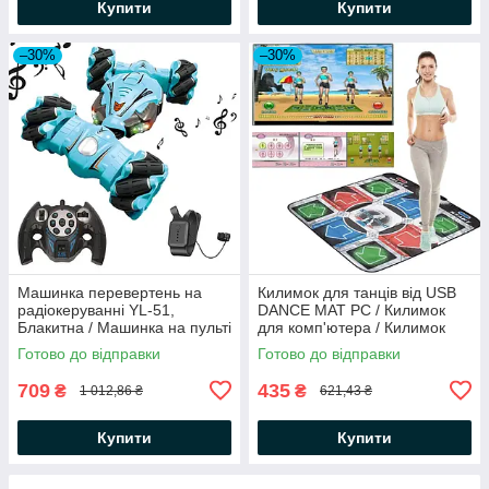
Купити
Купити
–30%
–30%
Машинка перевертень на
Килимок для танців від USB
радіокеруванні YL-51,
DANCE MAT PC / Килимок
Блакитна / Машинка на пульті
для комп'ютера / Килимок
управління / Дитяча машинка
ігровий
Готово до відправки
Готово до відправки
709
435
₴
₴
1 012,86 ₴
621,43 ₴
Купити
Купити