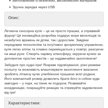
Виготовлений із безпечних, високоякісних матеріалів
Зручна зарядка через USB
Опис:
Летаюча сенсорна куля – це не просто іграшка, а справжній
фурор! Ця інноваційна розробка подарує море веселощів та
незабутніх вражень як дітям, так і дорослим. Завдяки
передовим технологіям та інтуїтивно зрозумілому управлінню,
куля легко злітає та плавно переміщається у повітрі, реагуючи
на ваші рухи. Створіть чарівну атмосферу, керуючи кулею за
допомогою простих жестів – це надзвичайно захоплююче!
Забудьте про нудні ігри! Яскраве підсвічування, різні режими
польоту та можливість влаштовувати захоплюючі змагання
зроблять літаючу кулю улюбленою іграшкою всієї родини.
Його компактний розмір дозволить брати його із собою куди
завгодно – у парк, на пікнік чи подорож. Розвивайте
координацію, покращуйте реакцію та отримуйте задоволення
від гри!
Характеристики: