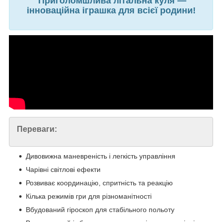
Приголомшлива літальна куля —
інноваційна іграшка для всієї родини!
Переваги:
Дивовижна маневреність і легкість управління
Чарівні світлові ефекти
Розвиває координацію, спритність та реакцію
Кілька режимів гри для різноманітності
Вбудований гіроскоп для стабільного польоту