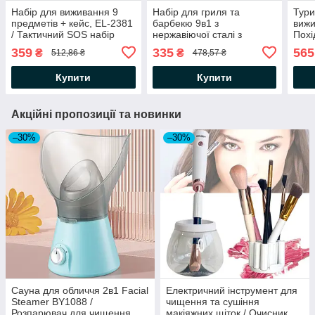
Набір для виживання 9
Набір для гриля та
Тури
предметів + кейс, EL-2381
барбекю 9в1 з
вижи
/ Тактичний SOS набір
нержавіючої сталі з
Похі
інструментів для
чохлом, Чорний /
інст
359
335
565
₴
₴
512,86 ₴
478,57 ₴
виживальника
Комплект інструментів для
для 
шашлику / Інструменти
Купити
Купити
для барбекю
Акційні пропозиції та новинки
–30%
–30%
Сауна для обличчя 2в1 Facial
Електричний інструмент для
Steamer BY1088 /
чищення та сушіння
Розпарювач для чищення
макіяжних щіток / Очисник