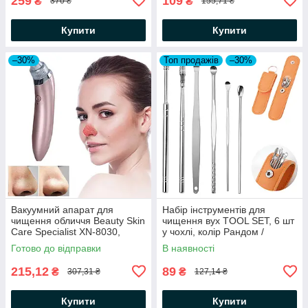
259
109
₴
₴
370 ₴
155,71 ₴
Купити
Купити
–30%
Топ продажів
–30%
Вакуумний апарат для
Набір інструментів для
чищення обличчя Beauty Skin
чищення вух TOOL SET, 6 шт
Care Specialist XN-8030,
у чохлі, колір Рандом /
Рожевий / Вакуумний очисник
Прилади для видалення
Готово до відправки
В наявності
пор
вушної сірки
215,12
89
₴
₴
307,31 ₴
127,14 ₴
Купити
Купити