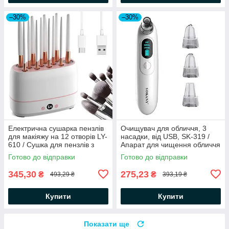
–30%
–30%
Електрична сушарка пензлів
Очищувач для обличчя, 3
для макіяжу на 12 отворів LY-
насадки, від USB, SK-319 /
610 / Сушка для пензлів з
Апарат для чищення обличчя
контролем температури
/ Очищувач пор обличчя
Готово до відправки
Готово до відправки
345,30
275,23
₴
₴
493,29 ₴
393,19 ₴
Купити
Купити
Показати ще