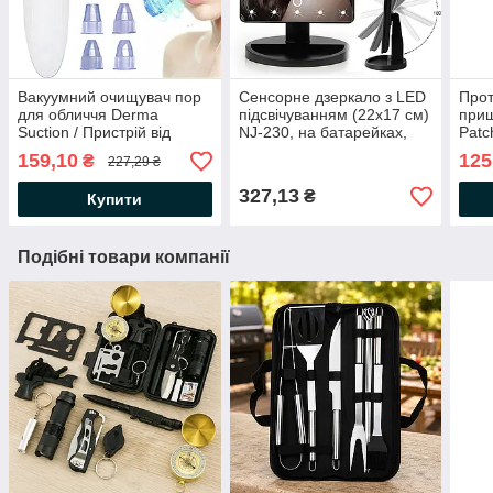
Вакуумний очищувач пор
Сенсорне дзеркало з LED
Прот
для обличчя Derma
підсвічуванням (22x17 см)
прищ
Suction / Пристрій від
NJ-230, на батарейках,
Patc
чорних крапок / Апарат
Чорне / Настільне
боро
159,10
125
₴
227,29 ₴
для чищення обличчя
косметичне дзеркало
327,13
₴
Купити
Подібні товари компанії