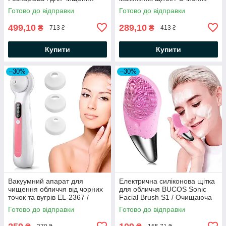
шкіри / Парова сауна для
макіяжних пензлів
Готово до відправки
Готово до відправки
інгаляцій
499,10
289,10
₴
₴
713 ₴
413 ₴
Купити
Купити
–30%
–30%
Вакуумний апарат для
Електрична силіконова щітка
чищення обличчя від чорних
для обличчя BUCOS Sonic
точок та вугрів EL-2367 /
Facial Brush S1 / Очищаюча
Прилад для вакуумного
щітка для шкіри
Готово до відправки
Готово до відправки
очищення пор