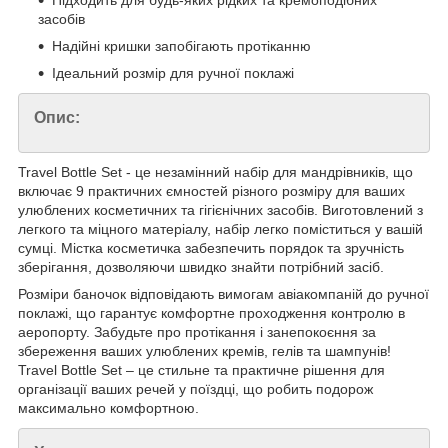
Підходить для будь-яких рідких та кремоподібних
засобів
Надійні кришки запобігають протіканню
Ідеальний розмір для ручної поклажі
Опис:
Travel Bottle Set - це незамінний набір для мандрівників, що
включає 9 практичних ємностей різного розміру для ваших
улюблених косметичних та гігієнічних засобів. Виготовлений з
легкого та міцного матеріалу, набір легко поміститься у вашій
сумці. Містка косметичка забезпечить порядок та зручність
зберігання, дозволяючи швидко знайти потрібний засіб.
Розміри баночок відповідають вимогам авіакомпаній до ручної
поклажі, що гарантує комфортне проходження контролю в
аеропорту. Забудьте про протікання і занепокоєння за
збереження ваших улюблених кремів, гелів та шампунів!
Travel Bottle Set – це стильне та практичне рішення для
організації ваших речей у поїздці, що робить подорож
максимально комфортною.