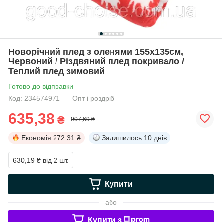
Новорічний плед з оленями 155х135см,
Червоний / Різдвяний плед покривало /
Теплий плед зимовий
Готово до відправки
Код: 234574971
Опт і роздріб
635,38
₴
907,69 ₴
Економія
272.31 ₴
Залишилось
10 днів
630,19 ₴
від 2 шт.
Купити
або
Купити з