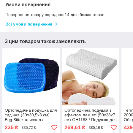
Умови повернення
Повернення товару впродовж 14 днів безкоштовно
Всі умови повернення
З цим товаром також замовляють
Ортопедична подушка для
Ортопедична подушка з
Тепл
сидіння (39х30,5х3 см)
ефектом пам'яті (50х28х7
2000
Egg Sitter та чохол /
см) GH1188 / Подушка для
Обіг
Гелева подушка-сидушка
шиї / Анатомічна подушка
Дуйч
235
269,61
439
₴
₴
335,72 ₴
385,16 ₴
для розвантаження