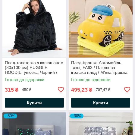
Плед-толстовка з капюшоном
Плед-іграшка Автомобіль
(80х100 см) HUGGLE
таксі, FA63 / Плюшева
HOODIE, унісекс, Чорний /
іграшка плед / М'яка іграшка
Оверсайз худі з капюшоном і
з пледом
Готово до відправки
Готово до відправки
рукавами
315
495,23
₴
₴
450 ₴
707,47 ₴
Купити
Купити
–30%
–30%