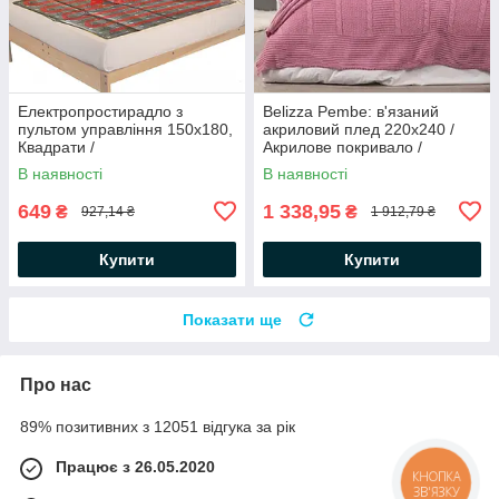
Електропростирадло з
Belizza Pembe: в'язаний
пультом управління 150х180,
акриловий плед 220х240 /
Квадрати /
Акрилове покривало /
Електропростирадло /
В'язане покривало
В наявності
В наявності
Ковдра з підігрівом
649
1 338,95
₴
₴
927,14 ₴
1 912,79 ₴
Купити
Купити
Показати ще
Про нас
89% позитивних з 12051 відгука за рік
Працює з 26.05.2020
КНОПКА
ЗВ'ЯЗКУ