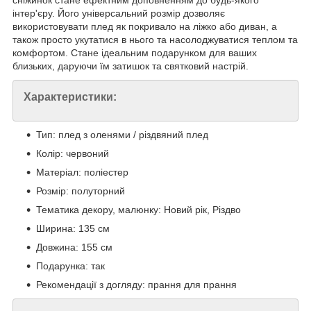
сніжинок стане ефектним доповненням до будь-якого
інтер'єру. Його універсальний розмір дозволяє
використовувати плед як покривало на ліжко або диван, а
також просто укутатися в нього та насолоджуватися теплом та
комфортом. Стане ідеальним подарунком для ваших
близьких, даруючи їм затишок та святковий настрій.
Характеристики:
Тип: плед з оленями / різдвяний плед
Колір: червоний
Матеріал: поліестер
Розмір: полуторний
Тематика декору, малюнку: Новий рік, Різдво
Ширина: 135 см
Довжина: 155 см
Подарунка: так
Рекомендації з догляду: прання для прання