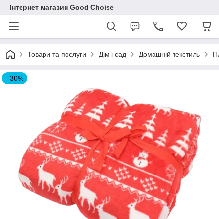
Інтернет магазин Good Choise
Товари та послуги
Дім і сад
Домашній текстиль
П
–30%