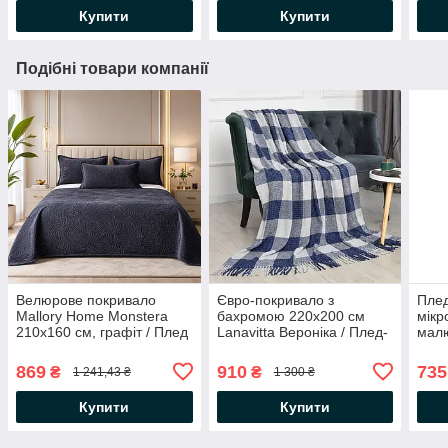
хребта
Купити
Купити
Подібні товари компанії
Велюрове покривало
Євро-покривало з
Плед
Mallory Home Monstera
бахромою 220х200 см
мікр
210х160 см, графіт / Плед
Lanavitta Вероніка / Плед-
малю
для дому / Покривало на
покривало / Покривало на
Плед
ліжко
ліжко
Покр
869
910
735
₴
₴
1 241,43 ₴
1 300 ₴
Купити
Купити