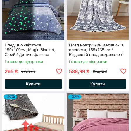
Плед, що світиться
Плед новорічний: затишок із
150х100см, Magic Blanket,
оленями, 155х135 см /
Сірий / Дитяче флісове
Різдвяний плед покривало /
покривало / Люменісцентний
Теплий зимовий плед
Готово до відправки
Готово до відправки
плед на ліжко
265
588,99
₴
₴
378,57 ₴
841,42 ₴
Купити
Купити
–30%
–30%