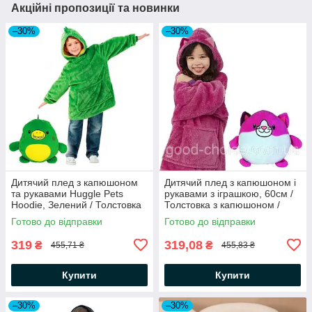
Акційні пропозиції та новинки
–30%
–30%
Дитячий плед з капюшоном
Дитячий плед з капюшоном і
та рукавами Huggle Pets
рукавами з іграшкою, 60см /
Hoodie, Зелений / Толстовка
Толстовка з капюшоном /
дитяча / Плед худі / Дитячий
Кофта плед / Дитяча
Готово до відправки
Готово до відправки
худі
толстовка
319
319,08
₴
₴
455,71 ₴
455,83 ₴
Купити
Купити
–30%
–30%