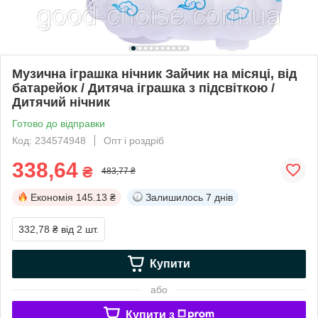
Музична іграшка нічник Зайчик на місяці, від
батарейок / Дитяча іграшка з підсвіткою /
Дитячий нічник
Готово до відправки
Код: 234574948
Опт і роздріб
338,64
₴
483,77 ₴
Економія
145.13 ₴
Залишилось
7 днів
332,78 ₴
від 2 шт.
Купити
або
Купити з