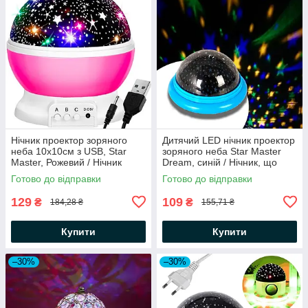
Нічник проектор зоряного
Дитячий LED нічник проектор
неба 10х10см з USB, Star
зоряного неба Star Master
Master, Рожевий / Нічник
Dream, синій / Нічник, що
Зоряне небо у формі кулі
обертається, зоряне небо
Готово до відправки
Готово до відправки
129
109
₴
₴
184,28 ₴
155,71 ₴
Купити
Купити
–30%
–30%