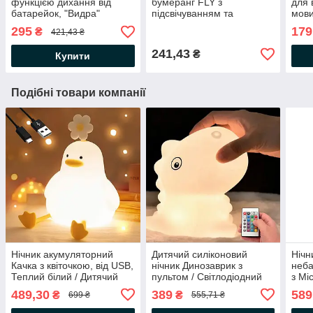
функцією дихання від
бумеранг FLY з
для 
батарейок, "Видра"
підсвічуванням та
мови
33,5см, Рожевий / Дитячий
зарядкою від USB, Синій /
Блак
295
179
₴
421,43 ₴
нічник /Нічник іграшка
Іграшка для дітей літаюча
розв
тарілка
навч
241,43
₴
Купити
Подібні товари компанії
Нічник акумуляторний
Дитячий силіконовий
Нічн
Качка з квіточкою, від USB,
нічник Динозаврик з
неба
Теплий білий / Дитячий
пультом / Світлодіодний
з Мі
нічник силіконовий /
нічник іграшка у вигляді
нічн
489,30
389
589
₴
₴
699 ₴
555,71 ₴
Світильник м'який
Динозаврика
Нічн