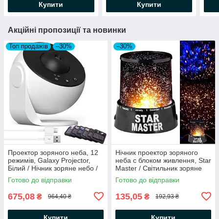
Купити
Купити
Акційні пропозиції та новинки
Топ продажів
–30%
–30%
Проектор зоряного неба, 12
Нічник проектор зоряного
режимів, Galaxy Projector,
неба c блоком живлення, Star
Білий / Нічник зоряне небо /
Master / Світильник зоряне
Світильник зоряне небо
небо
Готово до відправки
Готово до відправки
675,08
135,05
₴
₴
964,40 ₴
192,93 ₴
Купити
Купити