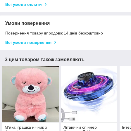
Всі умови оплати
Умови повернення
Повернення товару впродовж 14 днів безкоштовно
Всі умови повернення
З цим товаром також замовляють
М'яка іграшка нічник з
Літаючий спіннер
Інте