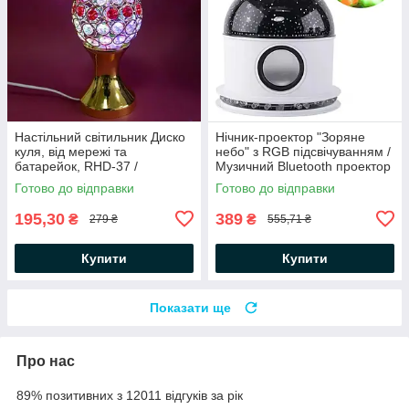
Настільний світильник Диско
Нічник-проектор "Зоряне
куля, від мережі та
небо" з RGB підсвічуванням /
батарейок, RHD-37 /
Музичний Bluetooth проектор
Світлодіодний обертовий
/ Куля нічник з колонкою
Готово до відправки
Готово до відправки
нічник кубок з камінням
195,30
389
₴
₴
279 ₴
555,71 ₴
Купити
Купити
Показати ще
Про нас
89% позитивних з 12011 відгуків за рік