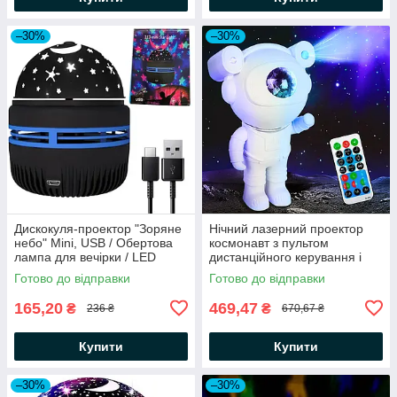
–30%
–30%
Дискокуля-проектор "Зоряне
Нічний лазерний проектор
небо" Mini, USB / Обертова
космонавт з пультом
лампа для вечірки / LED
дистанційного керування і
нічник
таймером / Нічний проектор
Готово до відправки
Готово до відправки
зоряного неба
165,20
469,47
₴
₴
236 ₴
670,67 ₴
Купити
Купити
–30%
–30%