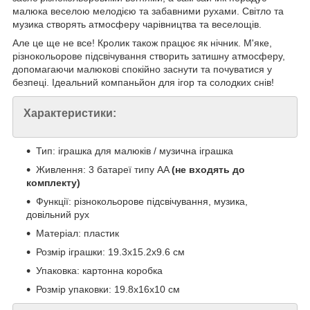
малюка веселою мелодією та забавними рухами. Світло та
музика створять атмосферу чарівництва та веселощів.
Але це ще не все! Кролик також працює як нічник. М'яке,
різнокольорове підсвічування створить затишну атмосферу,
допомагаючи малюкові спокійно заснути та почуватися у
безпеці. Ідеальний компаньйон для ігор та солодких снів!
Характеристики:
Тип: іграшка для малюків / музична іграшка
Живлення: 3 батареї типу AA
(не входять до
комплекту)
Функції: різнокольорове підсвічування, музика,
довільний рух
Матеріал: пластик
Розмір іграшки: 19.3х15.2х9.6 см
Упаковка: картонна коробка
Розмір упаковки: 19.8х16х10 см