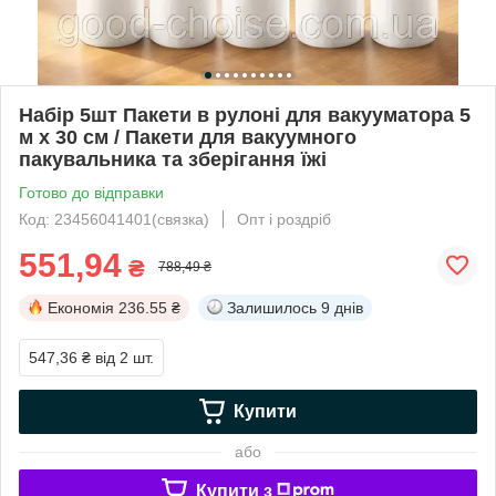
Набір 5шт Пакети в рулоні для вакууматора 5
м х 30 см / Пакети для вакуумного
пакувальника та зберігання їжі
Готово до відправки
Код: 23456041401(связка)
Опт і роздріб
551,94
₴
788,49 ₴
Економія
236.55 ₴
Залишилось
9 днів
547,36 ₴
від 2 шт.
Купити
або
Купити з