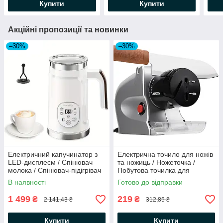
Купити
Купити
Акційні пропозиції та новинки
–30%
–30%
Електричний капучинатор з
Електрична точило для ножів
LED-дисплеєм / Спінювач
та ножиць / Ножеточка /
молока / Спінювач-підігрівач
Побутова точилка для
молока / Модуль для
ножиць і ножів
В наявності
Готово до відправки
збивання молока
1 499
219
₴
₴
2 141,43 ₴
312,85 ₴
Купити
Купити