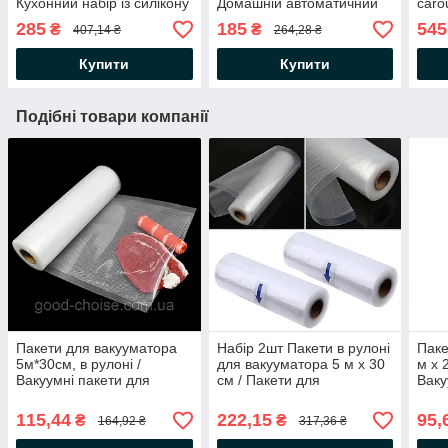
Кухонний набір із силікону
Домашній автоматичний
caro
та дерева з підставкою
вакуумний пакувальник
Орга
285
185
545
₴
₴
407,14 ₴
264,28 ₴
обер
при
Купити
Купити
Подібні товари компанії
Пакети для вакууматора
Набір 2шт Пакети в рулоні
Паке
5м*30см, в рулоні /
для вакууматора 5 м х 30
м х 
Вакуумні пакети для
см / Пакети для
Ваку
вакуумного пакувальника
вакуумного пакувальника
ваку
та зберігання їжі
Ваку
115,44
222,15
95,
₴
₴
164,92 ₴
317,36 ₴