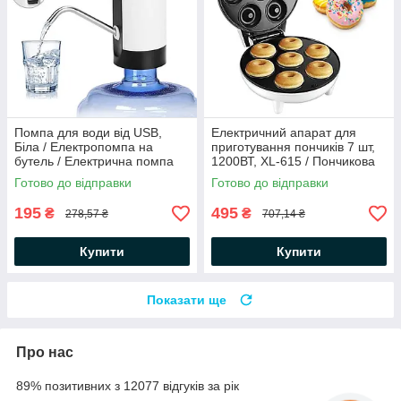
Помпа для води від USB,
Електричний апарат для
Біла / Електропомпа на
приготування пончиків 7 шт,
бутель / Електрична помпа
1200ВТ, XL-615 / Пончикова
для бутильованої води
машина / Машина для
Готово до відправки
Готово до відправки
пончиков
195
495
₴
₴
278,57 ₴
707,14 ₴
Купити
Купити
Показати ще
Про нас
89% позитивних з 12077 відгуків за рік