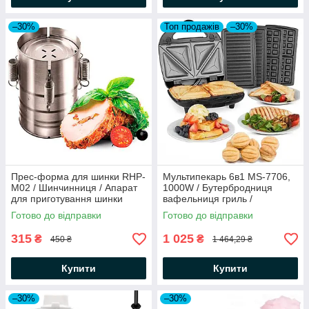
–30%
Топ продажів
–30%
Прес-форма для шинки RHP-
Мультипекарь 6в1 MS-7706,
M02 / Шинчинниця / Апарат
1000W / Бутербродниця
для приготування шинки
вафельниця гриль /
Мультимейкер сендвічниця /
Готово до відправки
Готово до відправки
Ліщина
315
1 025
₴
₴
450 ₴
1 464,29 ₴
Купити
Купити
–30%
–30%