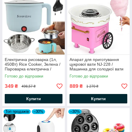
Електрична рисоварка (1л,
Апарат для приготування
450Вт) Rice Cooker, Зелена /
цукрової вати NJ-228 /
Пароварка електрична /
Машинка для солодкої вати
Рисоварка антипригарна
Готово до відправки
Готово до відправки
349
889
₴
₴
498,57 ₴
1 270 ₴
Купити
Купити
Топ продажів
–30%
–30%