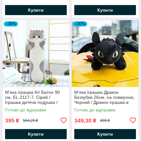
Купити
Купити
–30%
–30%
М'яка іграшка Кіт Батон 90
М'яка іграшка Дракон
см, EL-2117-7, Сірий /
Беззубик 26см, на поверхню,
Іграшка дитяча подушка /
Чорний / Дракон іграшка в
М'яка іграшка обіймашка
авто / Беззубик іграшка
Готово до відправки
Готово до відправки
395
349,30
₴
₴
564,29 ₴
499 ₴
Купити
Купити