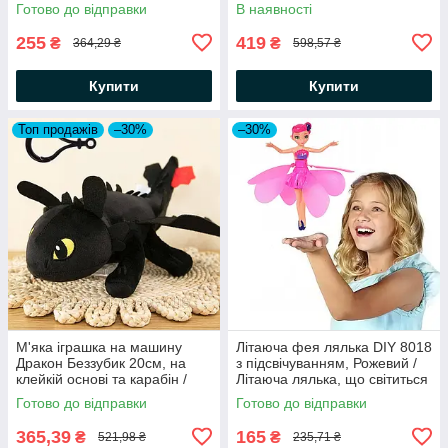
іграшка подушка
іграшка для малюка
Готово до відправки
В наявності
255
419
₴
₴
364,29 ₴
598,57 ₴
Купити
Купити
Топ продажів
–30%
–30%
М'яка іграшка на машину
Літаюча фея лялька DIY 8018
Дракон Беззубик 20см, на
з підсвічуванням, Рожевий /
клейкій основі та карабін /
Літаюча лялька, що світиться
Іграшка на автомобіль
/ Чарівна фея, що левітує
Готово до відправки
Готово до відправки
365,39
165
₴
₴
521,98 ₴
235,71 ₴