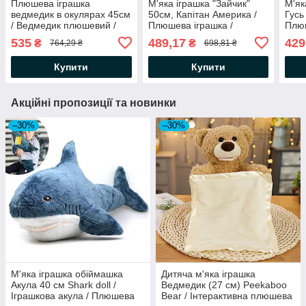
Плюшева іграшка
М'яка іграшка "Зайчик"
М'як
ведмедик в окулярах 45см
50см, Капітан Америка /
Гусь
/ Ведмедик плюшевий /
Плюшева іграшка /
Плю
Ведмедик іграшка / Дитяча
Іграшка супергерой /
анти
535
489,17
429
₴
₴
764,29 ₴
698,81 ₴
м'яка іграшка
Іграшка зайчик
обі
Купити
Купити
Акційні пропозиції та новинки
–30%
–30%
М'яка іграшка обіймашка
Дитяча м'яка іграшка
Акула 40 см Shark doll /
Ведмедик (27 см) Peekaboo
Іграшкова акула / Плюшева
Bear / Інтерактивна плюшева