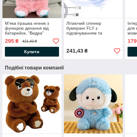
М'яка іграшка нічник з
Літаючий спіннер
Інте
функцією дихання від
бумеранг FLY з
для 
батарейок, "Видра"
підсвічуванням та
мови
33,5см, Рожевий / Дитячий
зарядкою від USB, Синій /
Блак
295
179
₴
421,43 ₴
нічник /Нічник іграшка
Іграшка для дітей літаюча
розв
тарілка
навч
241,43
₴
Купити
Подібні товари компанії