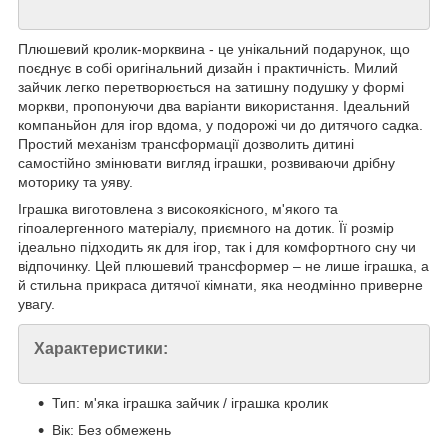
Плюшевий кролик-морквина - це унікальний подарунок, що
поєднує в собі оригінальний дизайн і практичність. Милий
зайчик легко перетворюється на затишну подушку у формі
моркви, пропонуючи два варіанти використання. Ідеальний
компаньйон для ігор вдома, у подорожі чи до дитячого садка.
Простий механізм трансформації дозволить дитині
самостійно змінювати вигляд іграшки, розвиваючи дрібну
моторику та уяву.
Іграшка виготовлена з високоякісного, м'якого та
гіпоалергенного матеріалу, приємного на дотик. Її розмір
ідеально підходить як для ігор, так і для комфортного сну чи
відпочинку. Цей плюшевий трансформер – не лише іграшка, а
й стильна прикраса дитячої кімнати, яка неодмінно приверне
увагу.
Характеристики:
Тип: м'яка іграшка зайчик / іграшка кролик
Вік: Без обмежень