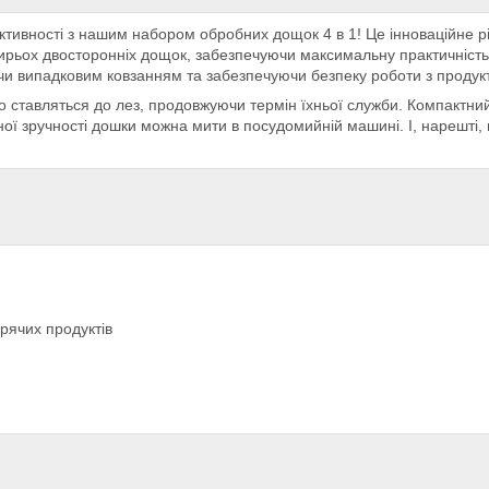
тивності з нашим набором обробних дощок 4 в 1! Це інноваційне рі
отирьох двосторонніх дощок, забезпечуючи максимальну практичність 
аючи випадковим ковзанням та забезпечуючи безпеку роботи з продук
 ставляться до лез, продовжуючи термін їхньої служби. Компактний 
ої зручності дошки можна мити в посудомийній машині. І, нарешті, 
арячих продуктів