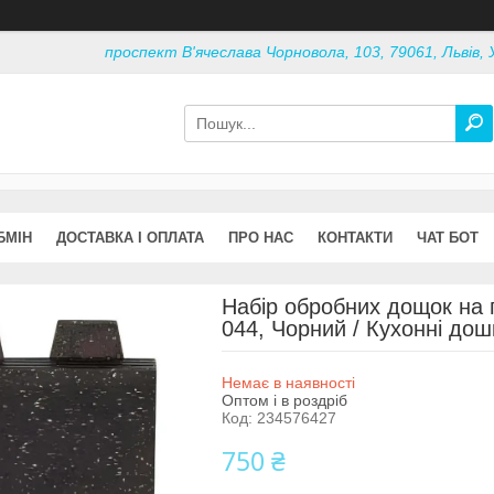
проспект В'ячеслава Чорновола, 103, 79061, Львів, 
БМІН
ДОСТАВКА І ОПЛАТА
ПРО НАС
КОНТАКТИ
ЧАТ БОТ
Набір обробних дощок на п
044, Чорний / Кухонні дош
Немає в наявності
Оптом і в роздріб
Код:
234576427
750 ₴