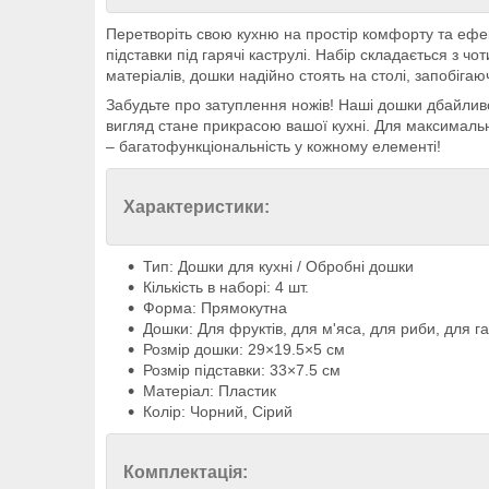
Перетворіть свою кухню на простір комфорту та ефек
підставки під гарячі каструлі. Набір складається з ч
матеріалів, дошки надійно стоять на столі, запобіг
Забудьте про затуплення ножів! Наші дошки дбайливо
вигляд стане прикрасою вашої кухні. Для максимальн
– багатофункціональність у кожному елементі!
Характеристики:
Тип: Дошки для кухні / Обробні дошки
Кількість в наборі: 4 шт.
Форма: Прямокутна
Дошки: Для фруктів, для м'яса, для риби, для г
Розмір дошки: 29×19.5×5 см
Розмір підставки: 33×7.5 см
Матеріал: Пластик
Колір: Чорний, Сірий
Комплектація: