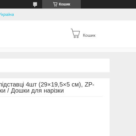
Кошик
Україна
Кошик
ідставці 4шт (29×19,5×5 см), ZP-
ки / Дошки для нарізки