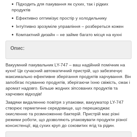
Підходить для пакування як сухих, так і рідких
продуктів
Ефективно оптимізує простір у холодильнику
Інтуїтивно зрозуміле управління – розбереться кожен
Компактний дизайн – не займе багато місця на кухні
Опис:
Вакуумний пакувальник LY-747 – ваш надійний помічник на
кухні! Це сучасний автоматичний пристрій, що забезпечує
максимально ефективне зберігання продуктів харчування. Він
запобігає псуванню продуктів, зберігаючи їхню свіжість, смак і
аромат надовго. Більше жодних зіпсованих продуктів та
харчових відходів!
Завдяки видаленню повітря з упаковки, вакууматор LY-747
створює герметичне середовище, що перешкоджає
окисленню та розмноженню бактерій. Пристрій має різні
режими роботи, що дозволяють упаковувати продукти різної
консистенції, від сухих круп до соковитих ягід та рідин.