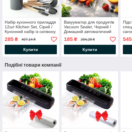
Набір кухонного приладдя
Вакууматор для продуктів
Підс
12шт Kitchen Set, Сірий /
Vacuum Sealer, Чорний /
спец
Кухонний набір із силікону
Домашній автоматичний
caro
та дерева з підставкою
вакуумний пакувальник
Орга
285
185
545
₴
₴
407,14 ₴
264,28 ₴
обер
при
Купити
Купити
Подібні товари компанії