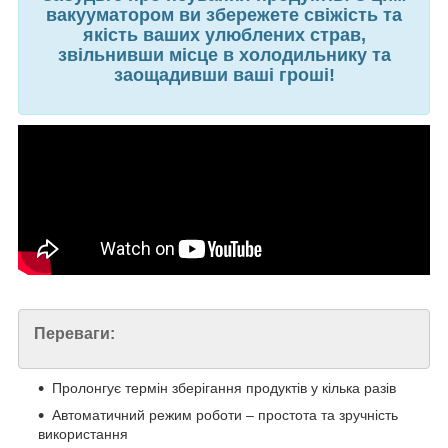
вакууматором ви збережете свіжість та
якість ваших улюблених страв,
звільнивши місце в холодильнику та
заощадивши ваші гроші!
Переваги:
Пролонгує термін зберігання продуктів у кілька разів
Автоматичний режим роботи – простота та зручність
використання