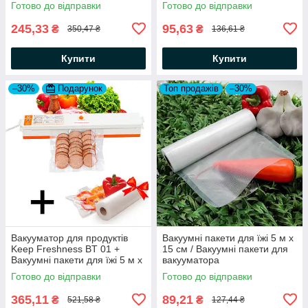
Готово до відправки
Готово до відправки
для їжі
пакети для їжі
245,33
95,63
₴
₴
350,47 ₴
136,61 ₴
Купити
Купити
–30%
Подарунок
Топ продажів
–30%
Вакууматор для продуктів
Вакуумні пакети для їжі 5 м х
Keep Freshness BT 01 +
15 см / Вакуумні пакети для
Вакуумні пакети для їжі 5 м х
вакууматора
25 см
Готово до відправки
Готово до відправки
365,11
89,21
₴
₴
521,58 ₴
127,44 ₴