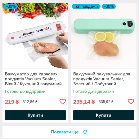
–30%
Топ продажів
–30%
Вакууматор для харчових
Вакуумний пакувальник для
продуктів Vacuum Sealer,
продуктів Vacuum Sealer,
Білий / Кухонний вакуумний
Зелений / Побутовий
пакувальник їжі
вакууматор для їжі
Готово до відправки
Готово до відправки
219
235,14
₴
₴
312,86 ₴
335,92 ₴
Купити
Купити
Показати ще