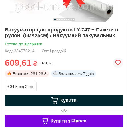
Вакууматор для продуктів LY-747 + Пакети в
рулоні (5м×25см) / Вакуумний пакувальник
Готово до відправки
Код: 234576214
Опт і роздріб
609,61
₴
870,87 ₴
Економія
261.26 ₴
Залишилось
7 днів
604 ₴
від 2 шт.
Купити
або
Купити з