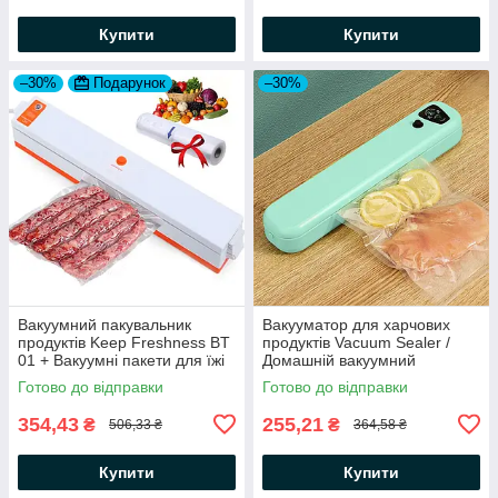
Купити
Купити
–30%
Подарунок
–30%
Вакуумний пакувальник
Вакууматор для харчових
продуктів Keep Freshness BT
продуктів Vacuum Sealer /
01 + Вакуумні пакети для їжі
Домашній вакуумний
5 м х 20 см
пакувальник / Кухонний
Готово до відправки
Готово до відправки
вакууматор
354,43
255,21
₴
₴
506,33 ₴
364,58 ₴
Купити
Купити