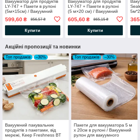
Вакууматор для продуктів
Вакууматор для продуктів
Вак
LY-747 + Пакети в рулоні
LY-747 + Пакети в рулоні
Seal
(5м×15см) / Вакуумний
(5 м×20 см) / Вакуумний
5м*2
пакувальник
пакувальник
ваку
599,60
605,60
365
₴
₴
856,57 ₴
865,15 ₴
для 
Купити
Купити
Акційні пропозиції та новинки
Топ продажів
–30%
Топ продажів
–30%
Вакуумний пакувальник
Пакети для вакууматора 5 м
продуктів з пакетами, від
х 20см в рулоні / Вакуумний
мережі, Keep Freshness BT
рулон для вакуумного
01 / Побутовий вакууматор
пакувальника / Вакуумні