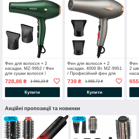
Фен для волосся + 2
Фен для волосся + 2
Фен 
насадки, MZ-9952 / Фен
насадки, 4000 Вт, MZ-9951
2 шв
для сушки волосся /
/ Професійний фен для
наса
Професійний фен для
сушки волосся / Фен з
/ Фе
728,86
739
655
₴
₴
1 041,23 ₴
1 055,72 ₴
укладання волосся
холодним обдувом
Купити
Купити
Акційні пропозиції та новинки
–30%
–30%