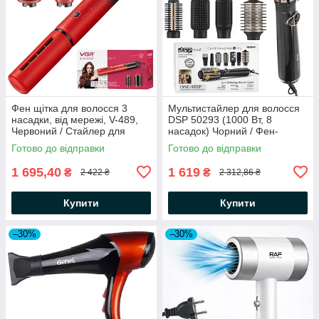
Фен щітка для волосся 3
Мультистайлер для волосся
насадки, від мережі, V-489,
DSP 50293 (1000 Вт, 8
Червоний / Стайлер для
насадок) Чорний / Фен-
укладання волосся / Фен
гребінець / Фен стайлер для
Готово до відправки
Готово до відправки
браш
укладання та завивки
волосся
1 695,40
1 619
₴
₴
2 422 ₴
2 312,86 ₴
Купити
Купити
–30%
–30%