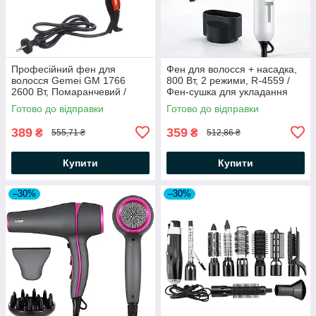
Професійний фен для
Фен для волосся + насадка,
волосся Gemei GM 1766
800 Вт, 2 режими, R-4559 /
2600 Вт, Помаранчевий /
Фен-сушка для укладання
Маленький фен з насадкою
волосся / Дорожній фен
Готово до відправки
Готово до відправки
389
359
₴
₴
555,71 ₴
512,86 ₴
Купити
Купити
–30%
–30%