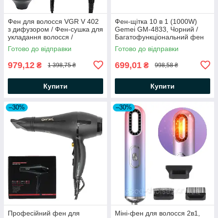
Фен для волосся VGR V 402
Фен-щітка 10 в 1 (1000W)
з дифузором / Фен-сушка для
Gemei GM-4833, Чорний /
укладання волосся /
Багатофункціональний фен
Професійний фен
для волосся / Стайлер
Готово до відправки
Готово до відправки
979,12
699,01
₴
₴
1 398,75 ₴
998,58 ₴
Купити
Купити
–30%
–30%
Професійний фен для
Міні-фен для волосся 2в1,