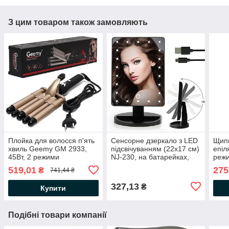
З цим товаром також замовляють
Плойка для волосся п'ять
Сенсорне дзеркало з LED
Щипц
хвиль Geemy GM 2933,
підсвічуванням (22x17 см)
епіл
45Вт, 2 режими
NJ-230, на батарейках,
режи
температури / Керамічна
Чорне / Настільне
Плой
519,01
275
₴
741,44 ₴
плойка щипці для завивки
косметичне дзеркало
для 
327,13
₴
Купити
Подібні товари компанії