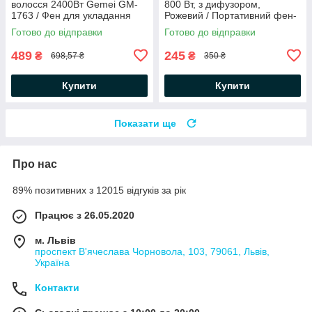
волосся 2400Вт Gemei GM-
800 Вт, з дифузором,
1763 / Фен для укладання
Рожевий / Портативний фен-
стайлер / Щітка-фен з
Готово до відправки
Готово до відправки
насадками
489
245
₴
₴
698,57 ₴
350 ₴
Купити
Купити
Показати ще
Про нас
89% позитивних з 12015 відгуків за рік
Працює з 26.05.2020
м. Львів
проспект В'ячеслава Чорновола, 103, 79061, Львів,
Україна
Контакти