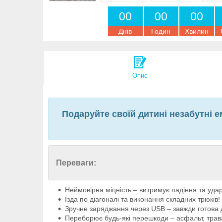
0
0
0
0
0
0
Днів
Годин
Хвилин
Опис
Подаруйте своїй дитині незабутні 
Переваги:
Неймовірна міцність – витримує падіння та уда
Їзда по діагоналі та виконання складних трюків!
Зручне заряджання через USB – завжди готова 
Переборює будь-які перешкоди – асфальт, трава,