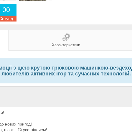
0
0
Секунд
Характеристики
емоції з цією крутою трюковою машинкою-вездех
любителів активних ігор та сучасних технологій.
ри!
до нових пригод!
 пісок – їй усе ніпочем!