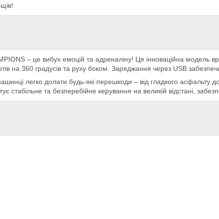
щів!
IONS – це вибух емоцій та адреналіну! Ця інноваційна модель вра
тів на 360 градусів та руху боком. Заряджання через USB забезпечи
шинці легко долати будь-які перешкоди – від гладкого асфальту до 
тує стабільне та безперебійне керування на великій відстані, забезп