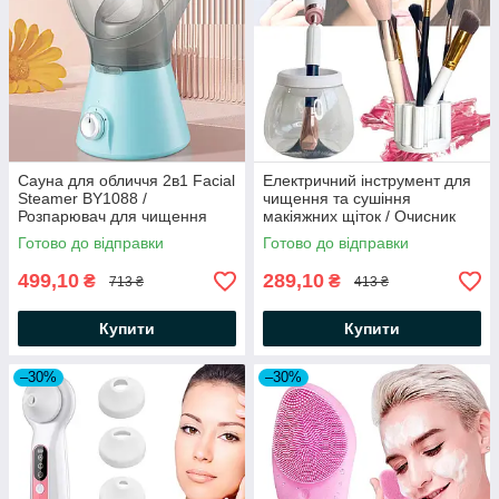
Сауна для обличчя 2в1 Facial
Електричний інструмент для
Steamer BY1088 /
чищення та сушіння
Розпарювач для чищення
макіяжних щіток / Очисник
шкіри / Парова сауна для
макіяжних пензлів
Готово до відправки
Готово до відправки
інгаляцій
499,10
289,10
₴
₴
713 ₴
413 ₴
Купити
Купити
–30%
–30%