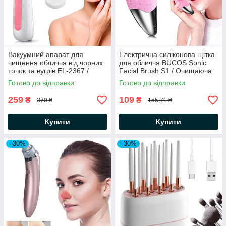
Вакуумний апарат для
Електрична силіконова щітка
чищення обличчя від чорних
для обличчя BUCOS Sonic
точок та вугрів EL-2367 /
Facial Brush S1 / Очищаюча
Прилад для вакуумного
щітка для шкіри
Готово до відправки
Готово до відправки
очищення пор
259
109
₴
₴
370 ₴
155,71 ₴
Купити
Купити
–30%
–30%