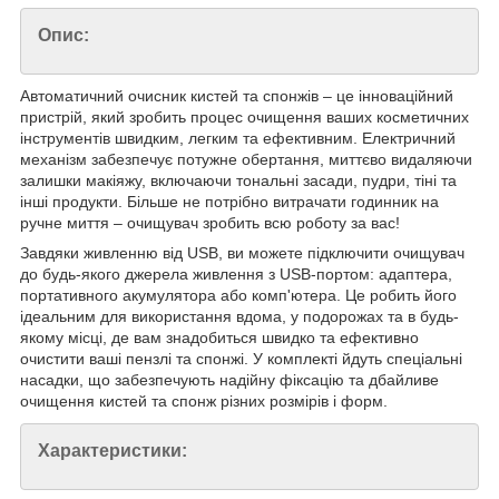
Опис:
Автоматичний очисник кистей та спонжів – це інноваційний
пристрій, який зробить процес очищення ваших косметичних
інструментів швидким, легким та ефективним. Електричний
механізм забезпечує потужне обертання, миттєво видаляючи
залишки макіяжу, включаючи тональні засади, пудри, тіні та
інші продукти. Більше не потрібно витрачати годинник на
ручне миття – очищувач зробить всю роботу за вас!
Завдяки живленню від USB, ви можете підключити очищувач
до будь-якого джерела живлення з USB-портом: адаптера,
портативного акумулятора або комп'ютера. Це робить його
ідеальним для використання вдома, у подорожах та в будь-
якому місці, де вам знадобиться швидко та ефективно
очистити ваші пензлі та спонжі. У комплекті йдуть спеціальні
насадки, що забезпечують надійну фіксацію та дбайливе
очищення кистей та спонж різних розмірів і форм.
Характеристики: