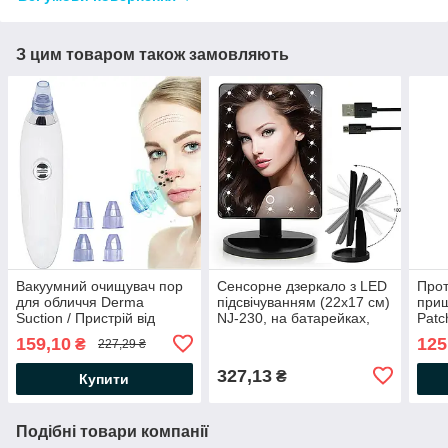
З цим товаром також замовляють
Вакуумний очищувач пор
Сенсорне дзеркало з LED
Прот
для обличчя Derma
підсвічуванням (22x17 см)
прищ
Suction / Пристрій від
NJ-230, на батарейках,
Patc
чорних крапок / Апарат
Чорне / Настільне
боро
159,10
125
₴
227,29 ₴
для чищення обличчя
косметичне дзеркало
327,13
₴
Купити
Подібні товари компанії