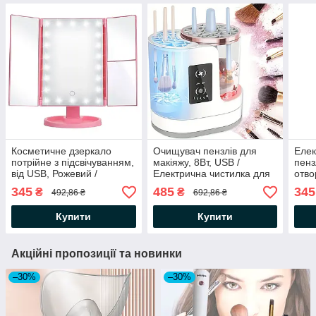
Косметичне дзеркало
Очищувач пензлів для
Елек
потрійне з підсвічуванням,
макіяжу, 8Вт, USB /
пенз
від USB, Рожевий /
Електрична чистилка для
отво
Дзеркало для макіяжу /
пензлів / Звуковий очисник
для 
345
485
345
₴
₴
492,86 ₴
692,86 ₴
Дзеркало настільне
для пензлів
тем
Купити
Купити
Акційні пропозиції та новинки
–30%
–30%