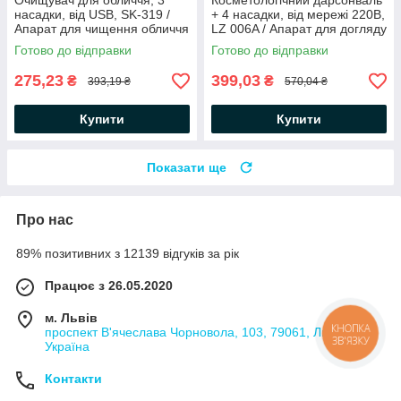
Очищувач для обличчя, 3
Косметологічний дарсонваль
насадки, від USB, SK-319 /
+ 4 насадки, від мережі 220В,
Апарат для чищення обличчя
LZ 006A / Апарат для догляду
/ Очищувач пор обличчя
за шкірою обличчя та тіла
Готово до відправки
Готово до відправки
275,23
399,03
₴
₴
393,19 ₴
570,04 ₴
Купити
Купити
Показати ще
Про нас
89% позитивних з 12139 відгуків за рік
Працює з 26.05.2020
м. Львів
проспект В'ячеслава Чорновола, 103, 79061, Львів,
КНОПКА
ЗВ'ЯЗКУ
Україна
Контакти