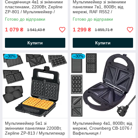
Сендвічниця 4в1 зі знімними
Мультимейкер зі знімними
пластинами, 2200Вт, Zepline
панелями 7в1, 800Вт, від
ZP-801 / Мультимейкер /
мережі, RAF R552 /
Вафельниця / Електрогриль
Бутербродниця електрична /
Готово до відправки
Готово до відправки
Сендвічниця
1 079
1 299
₴
₴
1 541,43 ₴
1 855,71 ₴
Купити
Купити
–30%
–30%
Мультимейкер 5в1 зі
Мультимейкер 4в1, 800Вт, від
змінними панелями 2200Вт,
мережі, Crownberg CB-1076 /
Zepline ZP-813 / Мультипекар
Вафельниця /