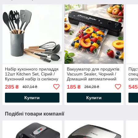
Набір кухонного приладдя
Вакууматор для продуктів
Підс
12шт Kitchen Set, Сірий /
Vacuum Sealer, Чорний /
спец
Кухонний набір із силікону
Домашній автоматичний
caro
та дерева з підставкою
вакуумний пакувальник
Орга
285
185
545
₴
₴
407,14 ₴
264,28 ₴
обер
при
Купити
Купити
Подібні товари компанії