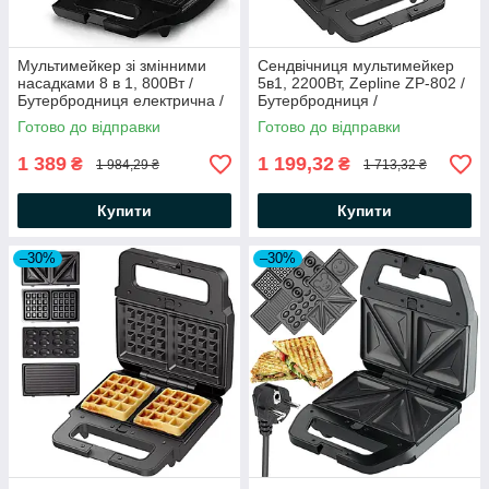
Мультимейкер зі змінними
Сендвічниця мультимейкер
насадками 8 в 1, 800Вт /
5в1, 2200Вт, Zepline ZP-802 /
Бутербродниця електрична /
Бутербродниця /
Вафельниця /
Вафельниця / Електрогриль
Готово до відправки
Готово до відправки
Електровафельниця
1 389
1 199,32
₴
₴
1 984,29 ₴
1 713,32 ₴
Купити
Купити
–30%
–30%