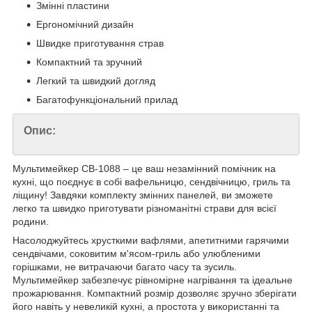
Змінні пластини
Ергономічний дизайн
Швидке приготування страв
Компактний та зручний
Легкий та швидкий догляд
Багатофункціональний прилад
Опис:
Мультимейкер СВ-1088 – це ваш незамінний помічник на
кухні, що поєднує в собі вафельницю, сендвічницю, гриль та
ліщину! Завдяки комплекту змінних панелей, ви зможете
легко та швидко приготувати різноманітні страви для всієї
родини.
Насолоджуйтесь хрусткими вафлями, апетитними гарячими
сендвічами, соковитим м'ясом-гриль або улюбленими
горішками, не витрачаючи багато часу та зусиль.
Мультимейкер забезпечує рівномірне нагрівання та ідеальне
прожарювання. Компактний розмір дозволяє зручно зберігати
його навіть у невеликій кухні, а простота у використанні та