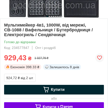
Мультимейкер 4в1, 1000W, від мережі,
СВ-1088 / Вафельниця / Бутербродниця /
Електрогриль / Сендвічниця
Готово до відправки
Код: 234577847
Опт і роздріб
929,43
₴
1 327,76 ₴
Економія
398.33 ₴
Залишилось
8 днів
924,72 ₴
від 2 шт.
Купити
або
Купити з