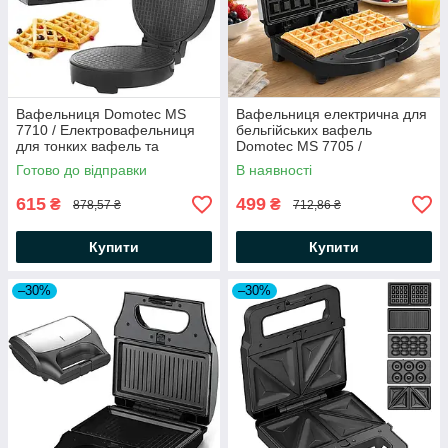
Вафельниця Domotec MS
Вафельниця електрична для
7710 / Електровафельниця
бельгійських вафель
для тонких вафель та
Domotec MS 7705 /
трубочок з антипригарним
Електровафельниця з
Готово до відправки
В наявності
покриттям
антипригарним покриттям
615
499
₴
₴
878,57 ₴
712,86 ₴
Купити
Купити
–30%
–30%