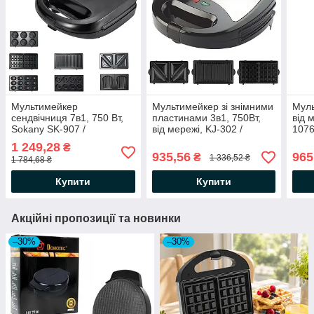
Мультимейкер
Мультимейкер зі знімними
Муль
сендвічниця 7в1, 750 Вт,
пластинами 3в1, 750Вт,
від 
Sokany SK-907 /
від мережі, KJ-302 /
1076
Вафельниця електрична /
Сендвічниця /
Буте
1 249,28
₴
Електрогриль /
Вафельниця /
Елек
935,56
965
₴
1 336,52 ₴
1 784,68 ₴
Бутербродниця
Електрогриль
Сенд
Купити
Купити
Акційні пропозиції та новинки
–30%
–30%