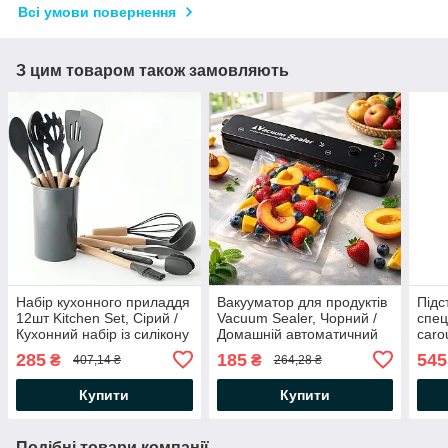
Всі умови повернення
З цим товаром також замовляють
Набір кухонного приладдя
Вакууматор для продуктів
Підс
12шт Kitchen Set, Сірий /
Vacuum Sealer, Чорний /
спец
Кухонний набір із силікону
Домашній автоматичний
caro
та дерева з підставкою
вакуумний пакувальник
Орга
285
185
545
₴
₴
407,14 ₴
264,28 ₴
обер
при
Купити
Купити
Подібні товари компанії