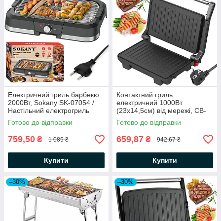
Електричний гриль барбекю
Контактний гриль
2000Вт, Sokany SK-07054 /
електричний 1000Вт
Настільний електрогриль
(23х14,5см) від мережі, CB-
відкритий / Бездимний гриль
1081 / Електрогриль /
Готово до відправки
Готово до відправки
Притискний гриль для дому
759,50
659,87
₴
₴
1 085 ₴
942,67 ₴
Купити
Купити
–30%
–30%