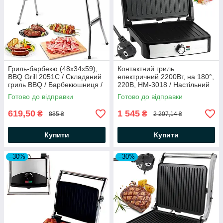
Гриль-барбекю (48х34х59),
Контактний гриль
BBQ Grill 2051С / Складаний
електричний 2200Вт, на 180°,
гриль BBQ / Барбекюшниця /
220В, HM-3018 / Настільний
Гриль для дому / Мангал
електрогриль / Міні гриль для
Готово до відправки
Готово до відправки
дому
619,50
1 545
₴
₴
885 ₴
2 207,14 ₴
Купити
Купити
–30%
–30%