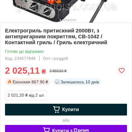
Електрогриль притискний 2000Вт, з
антипригарним покриттям, СВ-1042 /
Контактний гриль / Гриль електричний
Готово до відправки
Код: 234577848
Опт і роздріб
2 025,11
₴
2 893,01 ₴
Економія
867.90 ₴
Залишилось
10 днів
2 021,20 ₴
від 2 шт.
Купити
або
Купити з