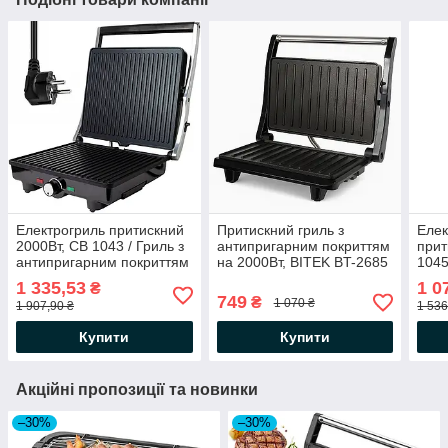
Електрогриль притискний
Притискний гриль з
Елек
2000Вт, CB 1043 / Гриль з
антипригарним покриттям
прит
антипригарним покриттям
на 2000Вт, BITEK BT-2685
1045
/ Гриль для дому
/ Електричний гриль
елек
1 335,53
1 0
₴
контактний
анти
749
₴
1 070 ₴
1 907,90 ₴
1 536
Купити
Купити
Акційні пропозиції та новинки
–30%
–30%