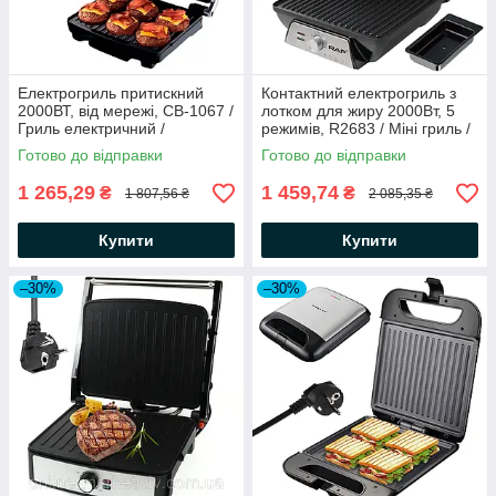
Електрогриль притискний
Контактний електрогриль з
2000ВТ, від мережі, CB-1067 /
лотком для жиру 2000Вт, 5
Гриль електричний /
режимів, R2683 / Міні гриль /
Контактний гриль
Електричний гриль для дому
Готово до відправки
Готово до відправки
1 265,29
1 459,74
₴
₴
1 807,56 ₴
2 085,35 ₴
Купити
Купити
–30%
–30%