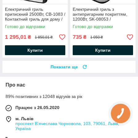
Електричний гриль
Електричний гриль з
притискний 2500Вт, СВ-1083 /
антипригарним покриттям,
Контактний гриль для дому /
1200Вт, SK-08053 /
Електрогриль
Сендвічниця-гриль /
Готово до відправки
Готово до відправки
Електрогриль
1 295,01
735
₴
₴
1 850,01 ₴
1 050 ₴
Купити
Купити
Показати ще
Про нас
89% позитивних з 12048 відгуків за рік
Працює з 26.05.2020
м. Львів
проспект В'ячеслава Чорновола, 103, 79061, Львів,
Україна