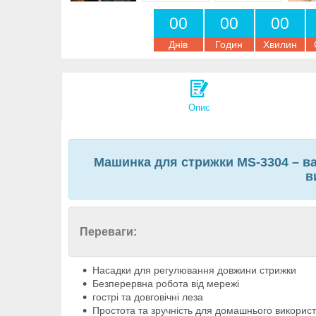
0
0
0
0
0
0
Днів
Годин
Хвилин
Опис
Машинка для стрижки MS-3304 – ваш
в
Переваги:
Насадки для регулювання довжини стрижки
Безперервна робота від мережі
гострі та довговічні леза
Простота та зручність для домашнього викорис