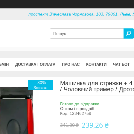
проспект В'ячеслава Чорновола, 103, 79061, Львів, 
БМІН
ДОСТАВКА І ОПЛАТА
ПРО НАС
КОНТАКТИ
ЧАТ БОТ
Машинка для стрижки + 4 
–30%
/ Чоловічий тример / Дро
Готово до відправки
Оптом і в роздріб
Код:
123462759
239,26 ₴
341,80 ₴