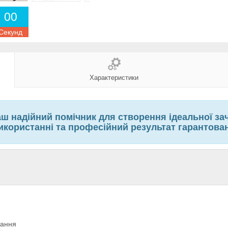
0
0
Секунд
Характеристики
 надійний помічник для створення ідеальної зач
икористанні та професійний результат гарантован
тання