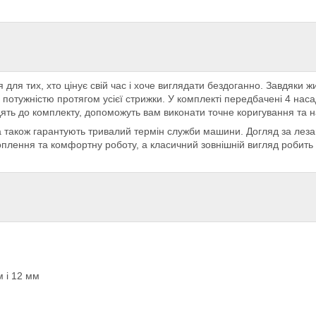
для тих, хто цінує свій час і хоче виглядати бездоганно. Завдяки 
 потужністю протягом усієї стрижки. У комплекті передбачені 4 на
ять до комплекту, допоможуть вам виконати точне коригування та н
, а також гарантують тривалий термін служби машини. Догляд за лез
оплення та комфортну роботу, а класичний зовнішній вигляд робит
 і 12 мм